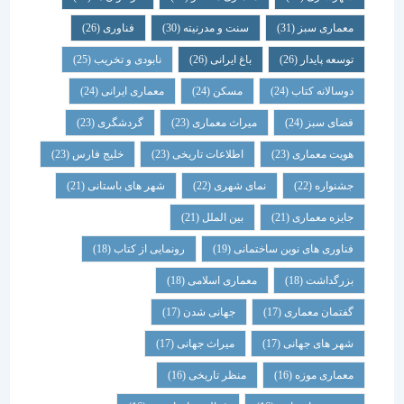
معماری سبز
(31)
سنت و مدرنیته
(30)
فناوری
(26)
توسعه پایدار
(26)
باغ ایرانی
(26)
نابودی و تخریب
(25)
دوسالانه کتاب
(24)
مسکن
(24)
معماری ایرانی
(24)
فضای سبز
(24)
میراث معماری
(23)
گردشگری
(23)
هویت معماری
(23)
اطلاعات تاریخی
(23)
خلیج فارس
(23)
جشنواره
(22)
نمای شهری
(22)
شهر های باستانی
(21)
جایزه معماری
(21)
بین الملل
(21)
فناوری های نوین ساختمانی
(19)
رونمایی از کتاب
(18)
بزرگداشت
(18)
معماری اسلامی
(18)
گفتمان معماری
(17)
جهانی شدن
(17)
شهر های جهانی
(17)
میراث جهانی
(17)
معماری موزه
(16)
منظر تاریخی
(16)