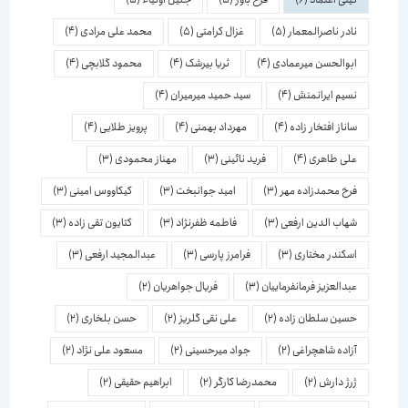
نادر ناصرالمعمار
(5)
غزال کرامتی
(5)
محمد علی مرادی
(4)
ابوالحسن میرعمادی
(4)
ثریا بیرشک
(4)
محمود گلابچی
(4)
نسیم ایرانمنش
(4)
سید حمید میرمیران
(4)
ساناز افتخار زاده
(4)
مهرداد بهمنی
(4)
پرویز طلایی
(4)
علی طاهری
(4)
فرید نائینی
(3)
مهناز محمودی
(3)
فرخ محمدزاده مهر
(3)
امید جوانبخت
(3)
کیکاووس امینی
(3)
شهاب الدین ارفعی
(3)
فاطمه ظفرنژاد
(3)
کتایون تقی زاده
(3)
اسكندر مختاری
(3)
فرامرز پارسی
(3)
عبدالمجید ارفعی
(3)
عبدالعزیز فرمانفرماییان
(3)
فریال جواهریان
(2)
حسین سلطان زاده
(2)
علی نقی گلریز
(2)
حسن بلخاری
(2)
آزاده شاهچراغی
(2)
جواد میرحسینی
(2)
مسعود علی نژاد
(2)
ژرژ دارش
(2)
محمدرضا کارگر
(2)
ابراهیم حقیقی
(2)