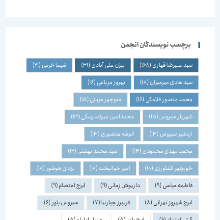
برچسب نویسندگان انجمن
سید علیرضا قهاری
(168)
بیژن علی آبادی
(31)
شیما خرمی
(21)
سید هادی میرمیران
(18)
بهروز مرباغی
(16)
محمد منصور فلامکی
(16)
منوچهر مزینی
(15)
شهریار سیروس
(15)
محمدامین میرفندرسکی
(13)
اردشیر سیروس
(13)
انوشه منصوری
(13)
محمد مهدی محمودی
(13)
سید محمد بهشتی
(12)
خوبچهر کشاورزی
(10)
امیر جوانبخت
(10)
یزدان هوشور
(10)
فاطمه عباسی
(9)
داریوش زمانی
(9)
ایرج اعتصام
(9)
ایرج شهروز تهرانی
(8)
فریبرز جبارنیا
(7)
سیروس باور
(6)
گیتی اعتماد
(6)
فرخ باور
(5)
جلیل اولیاء
(5)