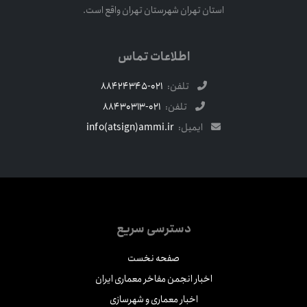
استان تهران شهرستان تهران واقع است.
اطلاعات تماس
تلفن:
021-88424345
تلفن:
021-88430313
ایمیل:
info(atsign)ammi.ir
دسترسی سریع
صفحه نخست
اخبار انجمن مفاخر معماری ایران
اخبار معماری و شهرسازی