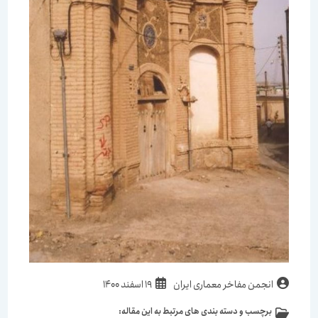
نویسندهٔ
نوشته
انجمن مفاخر معماری ایران
19 اسفند 1400
نوشته:
منتشر
برچسب و دسته بندی های مرتبط به این مقاله:
دسته‌
شده