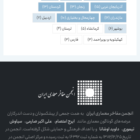
آذربایجان غربی
(15)
زنجان
(13)
کردستان
(13)
مازندران
(12)
چهارمحال و بختیاری
(10)
اردبیل
(7)
بوشهر
(6)
کرمانشاه
(5)
لرستان
(4)
کهکیلویه و بویراحمد
(3)
فارس
(3)
انجمن مفاخر معماری ایران
به همت جمعی از پیشکسوتان و دست اندرکاران
عرصه‌های گوناگون معماری مانند
ایرج اعتصام
،
علی اکبر صارمی
،
سیاوش
تیموری
،
داوید اوشانا
و با اهداف فرهنگی و حمایتی شکل گرفته‌است. انجمن در
تاریخ ۱۳۸۲/۱۲/۲۵ به شماره ثبت ۱۶۳۹۲ به ثبت رسیده و مرکز اصلی انجمن در