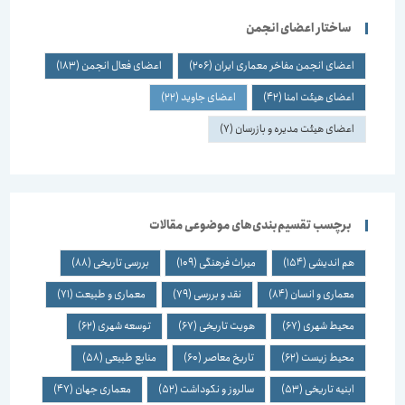
ساختار اعضای انجمن
اعضای انجمن مفاخر معماری ایران
(206)
اعضای فعال انجمن
(183)
اعضای هیئت امنا
(42)
اعضای جاوید
(22)
اعضای هیئت مدیره و بازرسان
(7)
برچسب تقسیم‌بندی‌های موضوعی مقالات
هم اندیشی
(154)
میراث فرهنگی
(109)
بررسی تاریخی
(88)
معماری و انسان
(84)
نقد و بررسی
(79)
معماری و طبیعت
(71)
محیط شهری
(67)
هویت تاریخی
(67)
توسعه شهری
(62)
محیط زیست
(62)
تاریخ معاصر
(60)
منابع طبیعی
(58)
ابنیه تاریخی
(53)
سالروز و نکوداشت
(52)
معماری جهان
(47)