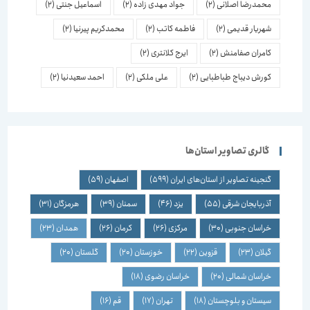
محمدرضا اصلانی
(2)
جواد مهدی زاده
(2)
اسماعیل جنتی
(2)
شهریار قدیمی
(2)
فاطمه کاتب
(2)
محمدکریم پیرنیا
(2)
کامران صفامنش
(2)
ایرج کلانتری
(2)
کورش دیباج طباطبایی
(2)
علی ملکی
(2)
احمد سعیدنیا
(2)
گالری تصاویر استان‌ها
گنجینه تصاویر از استان‌های ایران
(599)
اصفهان
(59)
آذربایجان شرقی
(55)
یزد
(46)
سمنان
(39)
هرمزگان
(31)
خراسان جنوبی
(30)
مرکزی
(26)
کرمان
(26)
همدان
(23)
گیلان
(23)
قزوین
(22)
خوزستان
(20)
گلستان
(20)
خراسان شمالی
(20)
خراسان رضوی
(18)
سیستان و بلوچستان
(18)
تهران
(17)
قم
(16)