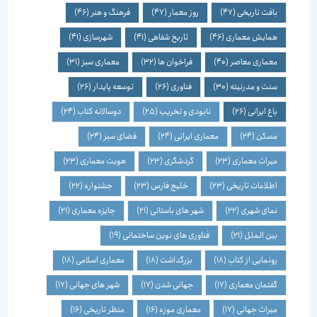
بافت تاریخی
(47)
روز معمار
(47)
فرهنگ و هنر
(46)
همایش معماری
(46)
تاریخ شفاهی
(41)
شهرسازی
(41)
معماری معاصر
(40)
فراخوان ها
(32)
معماری سبز
(31)
سنت و مدرنیته
(30)
فناوری
(26)
توسعه پایدار
(26)
باغ ایرانی
(26)
نابودی و تخریب
(25)
دوسالانه کتاب
(24)
مسکن
(24)
معماری ایرانی
(24)
فضای سبز
(24)
میراث معماری
(23)
گردشگری
(23)
هویت معماری
(23)
اطلاعات تاریخی
(23)
خلیج فارس
(23)
جشنواره
(22)
نمای شهری
(22)
شهر های باستانی
(21)
جایزه معماری
(21)
بین الملل
(21)
فناوری های نوین ساختمانی
(19)
رونمایی از کتاب
(18)
بزرگداشت
(18)
معماری اسلامی
(18)
گفتمان معماری
(17)
جهانی شدن
(17)
شهر های جهانی
(17)
میراث جهانی
(17)
معماری موزه
(16)
منظر تاریخی
(16)