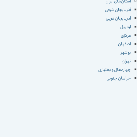
استان‌های ایران
آذربایجان شرقی
آذربایجان غربی
اردبیل
مرکزی
اصفهان
بوشهر
تهران
چهارمحال و بختیاری
خراسان جنوبی
خراسان رضوی
خراسان شمالی
خوزستان
زنجان
سمنان
سیستان و بلوچستان