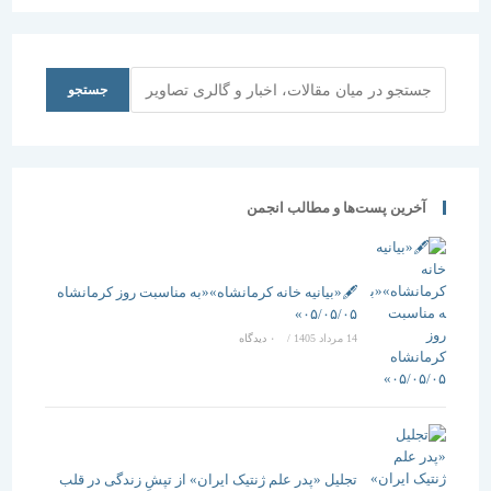
مصدق)-1387
جستجو
جستجو
آخرین پست‌ها و مطالب انجمن
🖋️«بیانیه خانه کرمانشاه»«به مناسبت روز کرمانشاه
۰۵/۰۵/۰۵»
14 مرداد 1405
/
۰ دیدگاه
تجلیل «پدر علم ژنتیک ایران» از تپشِ زندگی در قلب