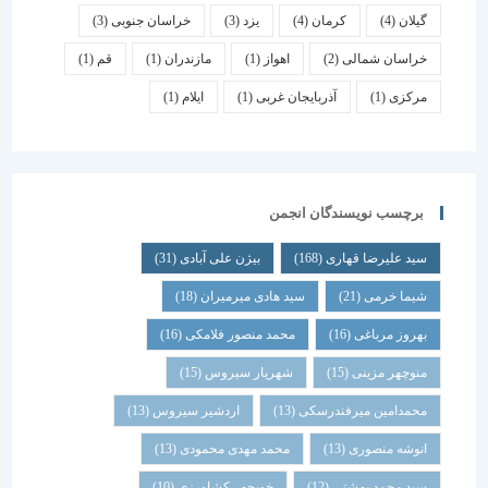
گیلان
(4)
کرمان
(4)
یزد
(3)
خراسان جنوبی
(3)
خراسان شمالی
(2)
اهواز
(1)
مازندران
(1)
قم
(1)
مرکزی
(1)
آذربایجان غربی
(1)
ایلام
(1)
برچسب نویسندگان انجمن
سید علیرضا قهاری
(168)
بیژن علی آبادی
(31)
شیما خرمی
(21)
سید هادی میرمیران
(18)
بهروز مرباغی
(16)
محمد منصور فلامکی
(16)
منوچهر مزینی
(15)
شهریار سیروس
(15)
محمدامین میرفندرسکی
(13)
اردشیر سیروس
(13)
انوشه منصوری
(13)
محمد مهدی محمودی
(13)
سید محمد بهشتی
(12)
خوبچهر کشاورزی
(10)