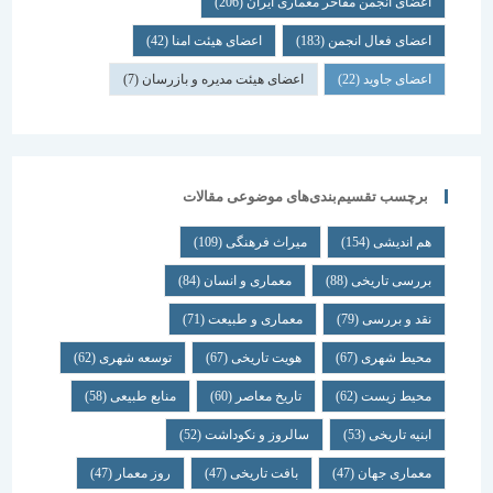
اعضای انجمن مفاخر معماری ایران
(206)
اعضای فعال انجمن
(183)
اعضای هیئت امنا
(42)
اعضای جاوید
(22)
اعضای هیئت مدیره و بازرسان
(7)
برچسب تقسیم‌بندی‌های موضوعی مقالات
هم اندیشی
(154)
میراث فرهنگی
(109)
بررسی تاریخی
(88)
معماری و انسان
(84)
نقد و بررسی
(79)
معماری و طبیعت
(71)
محیط شهری
(67)
هویت تاریخی
(67)
توسعه شهری
(62)
محیط زیست
(62)
تاریخ معاصر
(60)
منابع طبیعی
(58)
ابنیه تاریخی
(53)
سالروز و نکوداشت
(52)
معماری جهان
(47)
بافت تاریخی
(47)
روز معمار
(47)