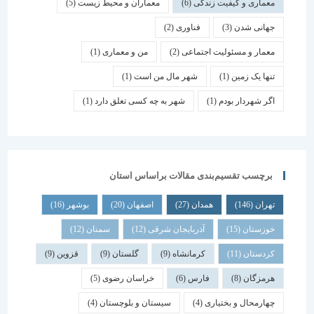
معماری و کیفیت زندگی
(6)
معماران و محیط زیست
(5)
جهانی شدن
(3)
فناوری
(2)
معمار و مسئولیت اجتماعی
(2)
من و معماری
(1)
تنها یک زمین
(1)
شهر مال من است
(1)
اگر شهردار بودم
(1)
شهر به چه کسی تعلق دارد
(1)
برچسب تقسیم‌بندی مقالات براساس استان
تهران
(146)
همدان
(27)
اصفهان
(20)
بوشهر
(16)
خوزستان
(15)
آذربایجان شرقی
(12)
سمنان
(12)
کردستان
(11)
کرمانشاه
(9)
گلستان
(9)
قزوین
(9)
هرمزگان
(8)
فارس
(6)
خراسان رضوی
(5)
چهارمحال و بختیاری
(4)
سیستان و بلوچستان
(4)