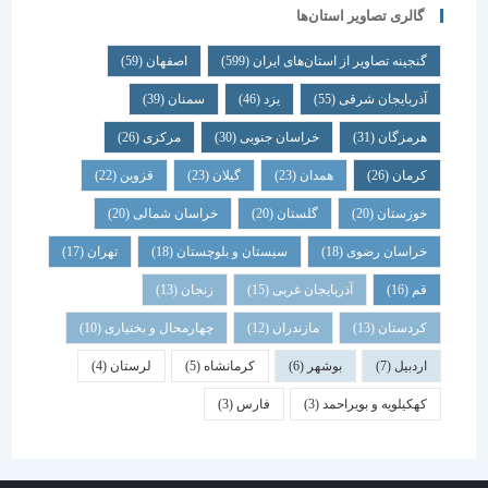
گالری تصاویر استان‌ها
گنجینه تصاویر از استان‌های ایران
(599)
اصفهان
(59)
آذربایجان شرقی
(55)
یزد
(46)
سمنان
(39)
هرمزگان
(31)
خراسان جنوبی
(30)
مرکزی
(26)
کرمان
(26)
همدان
(23)
گیلان
(23)
قزوین
(22)
خوزستان
(20)
گلستان
(20)
خراسان شمالی
(20)
خراسان رضوی
(18)
سیستان و بلوچستان
(18)
تهران
(17)
قم
(16)
آذربایجان غربی
(15)
زنجان
(13)
کردستان
(13)
مازندران
(12)
چهارمحال و بختیاری
(10)
اردبیل
(7)
بوشهر
(6)
کرمانشاه
(5)
لرستان
(4)
کهکیلویه و بویراحمد
(3)
فارس
(3)