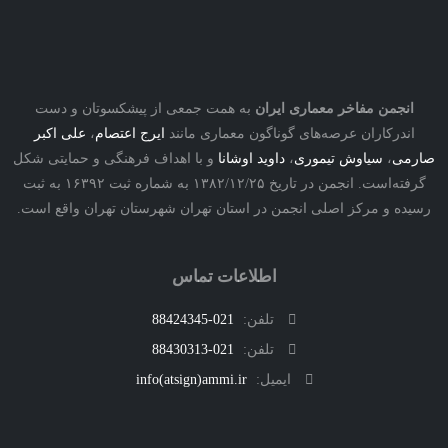
نجمن مفاخر معماری ایران
به همت جمعی از پیشکسوتان و دست
درکاران عرصه‌های گوناگون معماری مانند
ایرج اعتصام
،
علی اکبر
ی
،
سیاوش تیموری
،
داوید اوشانا
و با اهداف فرهنگی و حمایتی شکل
گرفته‌است. انجمن در تاریخ ۱۳۸۲/۱۲/۲۵ به شماره ثبت ۱۶۳۹۲ به ثبت
ه و مرکز اصلی انجمن در استان تهران شهرستان تهران واقع است.
اطلاعات تماس
تلفن:
021-88424345
تلفن:
021-88430313
ایمیل:
info(atsign)ammi.ir