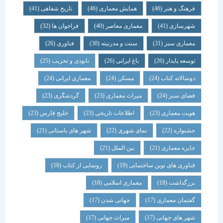
فرهنگ و هنر
(46)
همایش معماری
(46)
تاریخ شفاهی
(41)
شهرسازی
(41)
معماری معاصر
(40)
فراخوان ها
(32)
معماری سبز
(31)
سنت و مدرنیته
(30)
فناوری
(26)
توسعه پایدار
(26)
باغ ایرانی
(26)
نابودی و تخریب
(25)
دوسالانه کتاب
(24)
مسکن
(24)
معماری ایرانی
(24)
فضای سبز
(24)
میراث معماری
(23)
گردشگری
(23)
هویت معماری
(23)
اطلاعات تاریخی
(23)
خلیج فارس
(23)
جشنواره
(22)
نمای شهری
(22)
شهر های باستانی
(21)
جایزه معماری
(21)
بین الملل
(21)
فناوری های نوین ساختمانی
(19)
رونمایی از کتاب
(18)
بزرگداشت
(18)
معماری اسلامی
(18)
گفتمان معماری
(17)
جهانی شدن
(17)
شهر های جهانی
(17)
میراث جهانی
(17)