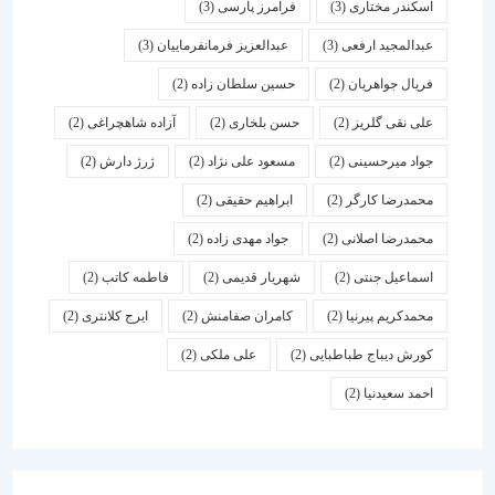
اسكندر مختاری
(3)
فرامرز پارسی
(3)
عبدالمجید ارفعی
(3)
عبدالعزیز فرمانفرماییان
(3)
فریال جواهریان
(2)
حسین سلطان زاده
(2)
علی نقی گلریز
(2)
حسن بلخاری
(2)
آزاده شاهچراغی
(2)
جواد میرحسینی
(2)
مسعود علی نژاد
(2)
ژرژ دارش
(2)
محمدرضا کارگر
(2)
ابراهیم حقیقی
(2)
محمدرضا اصلانی
(2)
جواد مهدی زاده
(2)
اسماعیل جنتی
(2)
شهریار قدیمی
(2)
فاطمه کاتب
(2)
محمدکریم پیرنیا
(2)
کامران صفامنش
(2)
ایرج کلانتری
(2)
کورش دیباج طباطبایی
(2)
علی ملکی
(2)
احمد سعیدنیا
(2)