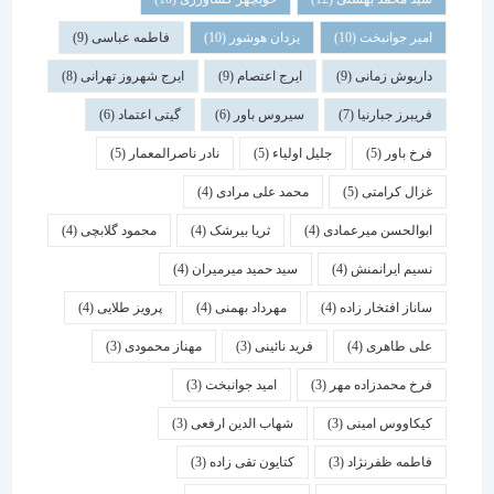
امیر جوانبخت
(10)
یزدان هوشور
(10)
فاطمه عباسی
(9)
داریوش زمانی
(9)
ایرج اعتصام
(9)
ایرج شهروز تهرانی
(8)
فریبرز جبارنیا
(7)
سیروس باور
(6)
گیتی اعتماد
(6)
فرخ باور
(5)
جلیل اولیاء
(5)
نادر ناصرالمعمار
(5)
غزال کرامتی
(5)
محمد علی مرادی
(4)
ابوالحسن میرعمادی
(4)
ثریا بیرشک
(4)
محمود گلابچی
(4)
نسیم ایرانمنش
(4)
سید حمید میرمیران
(4)
ساناز افتخار زاده
(4)
مهرداد بهمنی
(4)
پرویز طلایی
(4)
علی طاهری
(4)
فرید نائینی
(3)
مهناز محمودی
(3)
فرخ محمدزاده مهر
(3)
امید جوانبخت
(3)
کیکاووس امینی
(3)
شهاب الدین ارفعی
(3)
فاطمه ظفرنژاد
(3)
کتایون تقی زاده
(3)