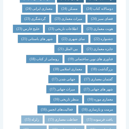
دوسالانه کتاب
(24)
مسکن
(24)
معماری ایرانی
(24)
فضای سبز
(24)
میراث معماری
(23)
گردشگری
(23)
هویت معماری
(23)
اطلاعات تاریخی
(23)
خلیج فارس
(23)
جشنواره
(22)
نمای شهری
(22)
شهر های باستانی
(21)
جایزه معماری
(21)
بین الملل
(21)
فناوری های نوین ساختمانی
(19)
رونمایی از کتاب
(18)
بزرگداشت
(18)
معماری اسلامی
(18)
گفتمان معماری
(17)
جهانی شدن
(17)
شهر های جهانی
(17)
میراث جهانی
(17)
معماری موزه
(16)
منظر تاریخی
(16)
مرمت و بازسازی
(16)
فعالیت‌های انجمن
(16)
بافت فرسوده
(15)
حفاظت معماری
(15)
زلزله
(15)