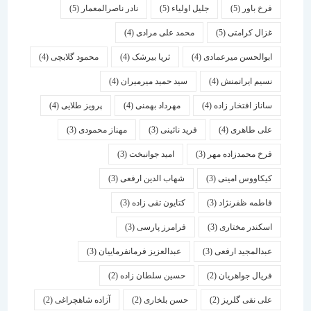
فرخ باور
(5)
جلیل اولیاء
(5)
نادر ناصرالمعمار
(5)
غزال کرامتی
(5)
محمد علی مرادی
(4)
ابوالحسن میرعمادی
(4)
ثریا بیرشک
(4)
محمود گلابچی
(4)
نسیم ایرانمنش
(4)
سید حمید میرمیران
(4)
ساناز افتخار زاده
(4)
مهرداد بهمنی
(4)
پرویز طلایی
(4)
علی طاهری
(4)
فرید نائینی
(3)
مهناز محمودی
(3)
فرخ محمدزاده مهر
(3)
امید جوانبخت
(3)
کیکاووس امینی
(3)
شهاب الدین ارفعی
(3)
فاطمه ظفرنژاد
(3)
کتایون تقی زاده
(3)
اسكندر مختاری
(3)
فرامرز پارسی
(3)
عبدالمجید ارفعی
(3)
عبدالعزیز فرمانفرماییان
(3)
فریال جواهریان
(2)
حسین سلطان زاده
(2)
علی نقی گلریز
(2)
حسن بلخاری
(2)
آزاده شاهچراغی
(2)