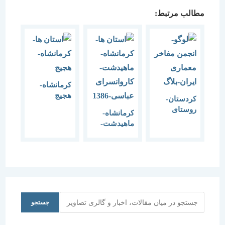
مطالب مرتبط:
کرمانشاه-
هجیج
کردستان-
روستای
کرمانشاه-
پالنگان
ماهیدشت-
کاروانسرای
عباسی-1386
جستجو
جستجو