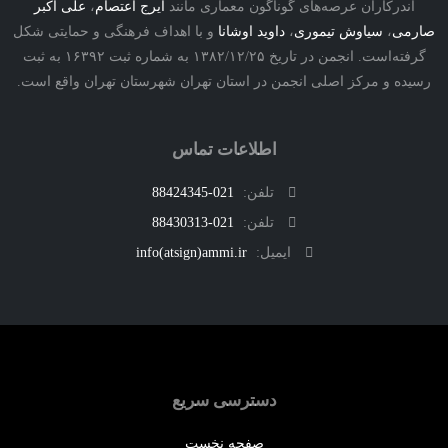
درکاران عرصه‌های گوناگون معماری مانند
ایرج اعتصام
،
علی اکبر
ی
،
سیاوش تیموری
،
داوید اوشانا
و با اهداف فرهنگی و حمایتی شکل
گرفته‌است. انجمن در تاریخ ۱۳۸۲/۱۲/۲۵ به شماره ثبت ۱۶۳۹۲ به ثبت
ه و مرکز اصلی انجمن در استان تهران شهرستان تهران واقع است.
اطلاعات تماس
تلفن:
021-88424345
تلفن:
021-88430313
ایمیل:
info(atsign)ammi.ir
دسترسی سریع
صفحه نخست