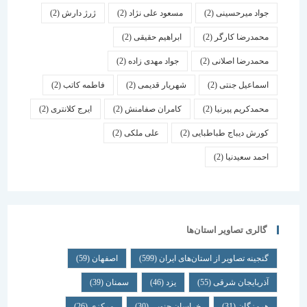
جواد میرحسینی
(2)
مسعود علی نژاد
(2)
ژرژ دارش
(2)
محمدرضا کارگر
(2)
ابراهیم حقیقی
(2)
محمدرضا اصلانی
(2)
جواد مهدی زاده
(2)
اسماعیل جنتی
(2)
شهریار قدیمی
(2)
فاطمه کاتب
(2)
محمدکریم پیرنیا
(2)
کامران صفامنش
(2)
ایرج کلانتری
(2)
کورش دیباج طباطبایی
(2)
علی ملکی
(2)
احمد سعیدنیا
(2)
گالری تصاویر استان‌ها
گنجینه تصاویر از استان‌های ایران
(599)
اصفهان
(59)
آذربایجان شرقی
(55)
یزد
(46)
سمنان
(39)
هرمزگان
(31)
خراسان جنوبی
(30)
مرکزی
(26)