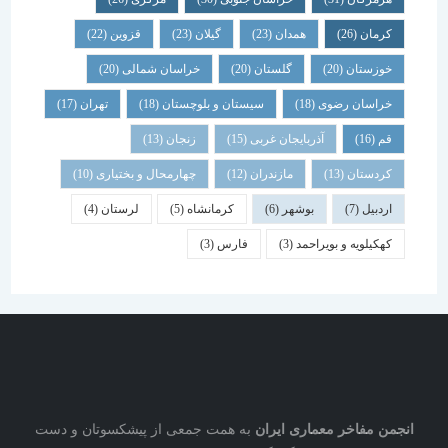
کرمان
(26)
همدان
(23)
گیلان
(23)
قزوین
(22)
خوزستان
(20)
گلستان
(20)
خراسان شمالی
(20)
خراسان رضوی
(18)
سیستان و بلوچستان
(18)
تهران
(17)
قم
(16)
آذربایجان غربی
(15)
زنجان
(13)
کردستان
(13)
مازندران
(12)
چهارمحال و بختیاری
(10)
اردبیل
(7)
بوشهر
(6)
کرمانشاه
(5)
لرستان
(4)
کهکیلویه و بویراحمد
(3)
فارس
(3)
نجمن مفاخر معماری ایران
به همت جمعی از پیشکسوتان و دست