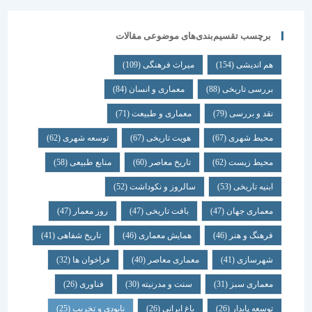
برچسب تقسیم‌بندی‌های موضوعی مقالات
هم اندیشی
(154)
میراث فرهنگی
(109)
بررسی تاریخی
(88)
معماری و انسان
(84)
نقد و بررسی
(79)
معماری و طبیعت
(71)
محیط شهری
(67)
هویت تاریخی
(67)
توسعه شهری
(62)
محیط زیست
(62)
تاریخ معاصر
(60)
منابع طبیعی
(58)
ابنیه تاریخی
(53)
سالروز و نکوداشت
(52)
معماری جهان
(47)
بافت تاریخی
(47)
روز معمار
(47)
فرهنگ و هنر
(46)
همایش معماری
(46)
تاریخ شفاهی
(41)
شهرسازی
(41)
معماری معاصر
(40)
فراخوان ها
(32)
معماری سبز
(31)
سنت و مدرنیته
(30)
فناوری
(26)
توسعه پایدار
(26)
باغ ایرانی
(26)
نابودی و تخریب
(25)