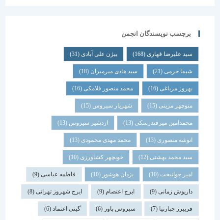
برچسب نویسندگان انجمن
سید علیرضا قهاری
(168)
بیژن علی آبادی
(31)
شیما خرمی
(21)
سید هادی میرمیران
(18)
بهروز مرباغی
(16)
محمد منصور فلامکی
(16)
منوچهر مزینی
(15)
شهریار سیروس
(15)
محمدامین میرفندرسکی
(13)
اردشیر سیروس
(13)
انوشه منصوری
(13)
محمد مهدی محمودی
(13)
سید محمد بهشتی
(12)
خوبچهر کشاورزی
(10)
امیر جوانبخت
(10)
یزدان هوشور
(10)
فاطمه عباسی
(9)
داریوش زمانی
(9)
ایرج اعتصام
(9)
ایرج شهروز تهرانی
(8)
فریبرز جبارنیا
(7)
سیروس باور
(6)
گیتی اعتماد
(6)