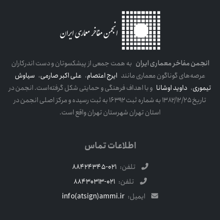
انجمن مفاخر معماری ایران
به همت جمعی از پیشکسوتان و دست اندرکاران
عرصه‌های گوناگون معماری مانند
ایرج اعتصام
،
علی اکبر صارمی
،
سیاوش
تیموری
،
داوید اوشانا
و با اهداف فرهنگی و حمایتی شکل گرفته‌است. انجمن در
تاریخ ۱۳۸۲/۱۲/۲۵ به شماره ثبت ۱۶۳۹۲ به ثبت رسیده و مرکز اصلی انجمن در
استان تهران شهرستان تهران واقع است.
اطلاعات تماس
تلفن:
021-88424345
تلفن:
021-88430313
ایمیل:
info(atsign)ammi.ir