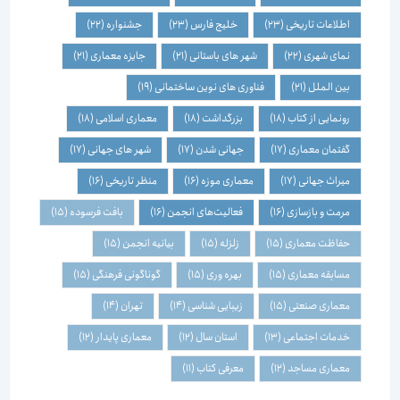
اطلاعات تاریخی
(23)
خلیج فارس
(23)
جشنواره
(22)
نمای شهری
(22)
شهر های باستانی
(21)
جایزه معماری
(21)
بین الملل
(21)
فناوری های نوین ساختمانی
(19)
رونمایی از کتاب
(18)
بزرگداشت
(18)
معماری اسلامی
(18)
گفتمان معماری
(17)
جهانی شدن
(17)
شهر های جهانی
(17)
میراث جهانی
(17)
معماری موزه
(16)
منظر تاریخی
(16)
مرمت و بازسازی
(16)
فعالیت‌های انجمن
(16)
بافت فرسوده
(15)
حفاظت معماری
(15)
زلزله
(15)
بیانیه انجمن
(15)
مسابقه معماری
(15)
بهره وری
(15)
گوناگونی فرهنگی
(15)
معماری صنعتی
(15)
زیبایی شناسی
(14)
تهران
(14)
خدمات اجتماعی
(13)
استان سال
(12)
معماری پایدار
(12)
معماری مساجد
(12)
معرفی کتاب
(11)