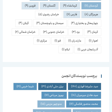
کردستان
(11)
کرمانشاه
(9)
گلستان
(9)
قزوین
(9)
هرمزگان
(8)
فارس
(6)
خراسان رضوی
(5)
چهارمحال و بختیاری
(4)
سیستان و بلوچستان
(4)
گیلان
(4)
کرمان
(4)
یزد
(3)
خراسان جنوبی
(3)
خراسان شمالی
(2)
اهواز
(1)
مازندران
(1)
قم
(1)
مرکزی
(1)
آذربایجان غربی
(1)
ایلام
(1)
برچسب نویسندگان انجمن
سید علیرضا قهاری
(168)
بیژن علی آبادی
(31)
شیما خرمی
(21)
سید هادی میرمیران
(18)
بهروز مرباغی
(16)
محمد منصور فلامکی
(16)
منوچهر مزینی
(15)