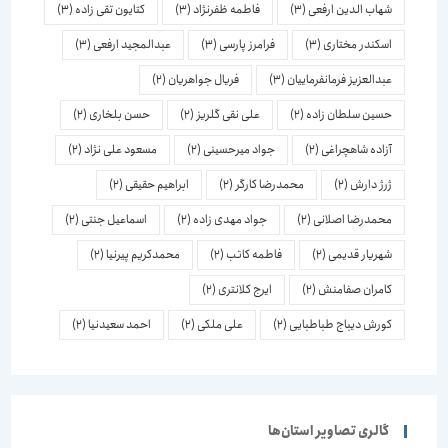
شهاب الدین ارفعی
(3)
فاطمه ظفرنژاد
(3)
کتایون تقی زاده
(3)
اسكندر مختاری
(3)
فرامرز پارسی
(3)
عبدالمجید ارفعی
(3)
عبدالعزیز فرمانفرماییان
(3)
فریال جواهریان
(2)
حسین سلطان زاده
(2)
علی نقی گلریز
(2)
حسن بلخاری
(2)
آزاده شاهچراغی
(2)
جواد میرحسینی
(2)
مسعود علی نژاد
(2)
ژرژ دارش
(2)
محمدرضا کارگر
(2)
ابراهیم حقیقی
(2)
محمدرضا اصلانی
(2)
جواد مهدی زاده
(2)
اسماعیل جنتی
(2)
شهریار قدیمی
(2)
فاطمه کاتب
(2)
محمدکریم پیرنیا
(2)
کامران صفامنش
(2)
ایرج کلانتری
(2)
کورش دیباج طباطبایی
(2)
علی ملکی
(2)
احمد سعیدنیا
(2)
گالری تصاویر استان‌ها