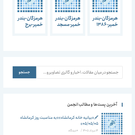
هرمزگان-بندر
هرمزگان-بندر
هرمزگان-بندر
خمیر-1386
خمیر-مسجد
خمیر-برج
النبی-1386
قلعه-1386
جستجو
جستجو
آخرین پست‌ها و مطالب انجمن
🖋️«بیانیه خانه کرمانشاه»«به مناسبت روز کرمانشاه
۰۵/۰۵/۰۵»
14 مرداد 1405
/
۰ دیدگاه