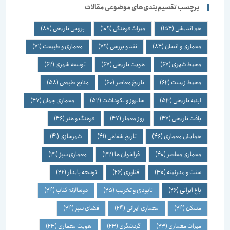
برچسب تقسیم‌بندی‌های موضوعی مقالات
هم اندیشی
(154)
میراث فرهنگی
(109)
بررسی تاریخی
(88)
معماری و انسان
(84)
نقد و بررسی
(79)
معماری و طبیعت
(71)
محیط شهری
(67)
هویت تاریخی
(67)
توسعه شهری
(62)
محیط زیست
(62)
تاریخ معاصر
(60)
منابع طبیعی
(58)
ابنیه تاریخی
(53)
سالروز و نکوداشت
(52)
معماری جهان
(47)
بافت تاریخی
(47)
روز معمار
(47)
فرهنگ و هنر
(46)
همایش معماری
(46)
تاریخ شفاهی
(41)
شهرسازی
(41)
معماری معاصر
(40)
فراخوان ها
(32)
معماری سبز
(31)
سنت و مدرنیته
(30)
فناوری
(26)
توسعه پایدار
(26)
باغ ایرانی
(26)
نابودی و تخریب
(25)
دوسالانه کتاب
(24)
مسکن
(24)
معماری ایرانی
(24)
فضای سبز
(24)
میراث معماری
(23)
گردشگری
(23)
هویت معماری
(23)