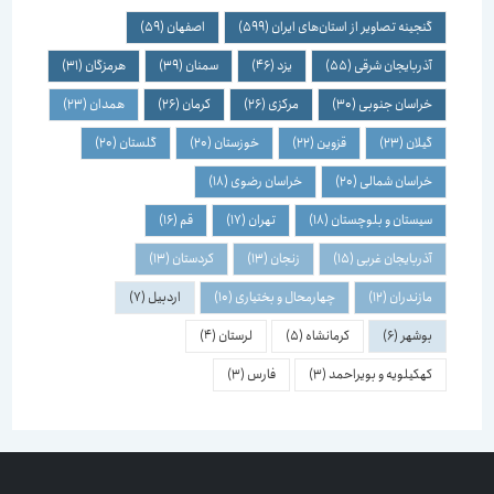
گنجینه تصاویر از استان‌های ایران
(599)
اصفهان
(59)
آذربایجان شرقی
(55)
یزد
(46)
سمنان
(39)
هرمزگان
(31)
خراسان جنوبی
(30)
مرکزی
(26)
کرمان
(26)
همدان
(23)
گیلان
(23)
قزوین
(22)
خوزستان
(20)
گلستان
(20)
خراسان شمالی
(20)
خراسان رضوی
(18)
سیستان و بلوچستان
(18)
تهران
(17)
قم
(16)
آذربایجان غربی
(15)
زنجان
(13)
کردستان
(13)
مازندران
(12)
چهارمحال و بختیاری
(10)
اردبیل
(7)
بوشهر
(6)
کرمانشاه
(5)
لرستان
(4)
کهکیلویه و بویراحمد
(3)
فارس
(3)