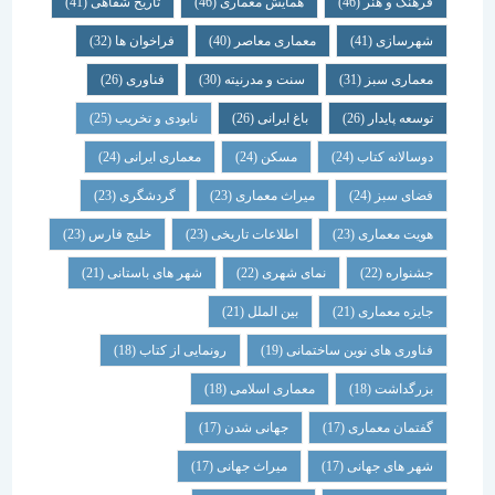
فرهنگ و هنر
(46)
همایش معماری
(46)
تاریخ شفاهی
(41)
شهرسازی
(41)
معماری معاصر
(40)
فراخوان ها
(32)
معماری سبز
(31)
سنت و مدرنیته
(30)
فناوری
(26)
توسعه پایدار
(26)
باغ ایرانی
(26)
نابودی و تخریب
(25)
دوسالانه کتاب
(24)
مسکن
(24)
معماری ایرانی
(24)
فضای سبز
(24)
میراث معماری
(23)
گردشگری
(23)
هویت معماری
(23)
اطلاعات تاریخی
(23)
خلیج فارس
(23)
جشنواره
(22)
نمای شهری
(22)
شهر های باستانی
(21)
جایزه معماری
(21)
بین الملل
(21)
فناوری های نوین ساختمانی
(19)
رونمایی از کتاب
(18)
بزرگداشت
(18)
معماری اسلامی
(18)
گفتمان معماری
(17)
جهانی شدن
(17)
شهر های جهانی
(17)
میراث جهانی
(17)