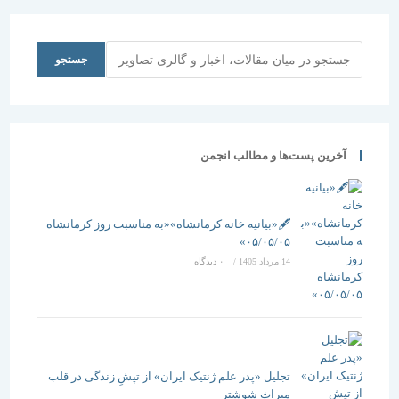
جستجو
جستجو
آخرین پست‌ها و مطالب انجمن
🖋️«بیانیه خانه کرمانشاه»«به مناسبت روز کرمانشاه
۰۵/۰۵/۰۵»
14 مرداد 1405
/
۰ دیدگاه
تجلیل «پدر علم ژنتیک ایران» از تپشِ زندگی در قلب
میراث شوشتر