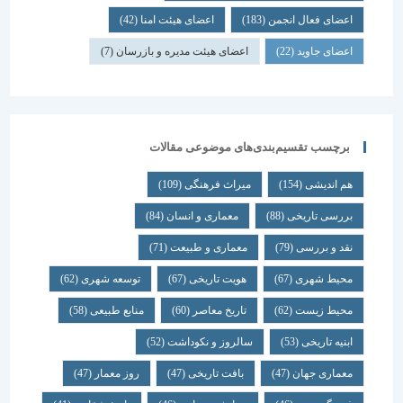
اعضای فعال انجمن
(183)
اعضای هیئت امنا
(42)
اعضای جاوید
(22)
اعضای هیئت مدیره و بازرسان
(7)
برچسب تقسیم‌بندی‌های موضوعی مقالات
هم اندیشی
(154)
میراث فرهنگی
(109)
بررسی تاریخی
(88)
معماری و انسان
(84)
نقد و بررسی
(79)
معماری و طبیعت
(71)
محیط شهری
(67)
هویت تاریخی
(67)
توسعه شهری
(62)
محیط زیست
(62)
تاریخ معاصر
(60)
منابع طبیعی
(58)
ابنیه تاریخی
(53)
سالروز و نکوداشت
(52)
معماری جهان
(47)
بافت تاریخی
(47)
روز معمار
(47)