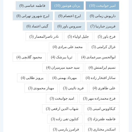
امیر جوانبخت
(10)
یزدان هوشور
(10)
فاطمه عباسی
(9)
داریوش زمانی
(9)
ایرج اعتصام
(9)
ایرج شهروز تهرانی
(8)
فریبرز جبارنیا
(7)
سیروس باور
(6)
گیتی اعتماد
(6)
فرخ باور
(5)
جلیل اولیاء
(5)
نادر ناصرالمعمار
(5)
غزال کرامتی
(5)
محمد علی مرادی
(4)
ابوالحسن میرعمادی
(4)
ثریا بیرشک
(4)
محمود گلابچی
(4)
نسیم ایرانمنش
(4)
سید حمید میرمیران
(4)
ساناز افتخار زاده
(4)
مهرداد بهمنی
(4)
پرویز طلایی
(4)
علی طاهری
(4)
فرید نائینی
(3)
مهناز محمودی
(3)
فرخ محمدزاده مهر
(3)
امید جوانبخت
(3)
کیکاووس امینی
(3)
شهاب الدین ارفعی
(3)
فاطمه ظفرنژاد
(3)
کتایون تقی زاده
(3)
اسكندر مختاری
(3)
فرامرز پارسی
(3)