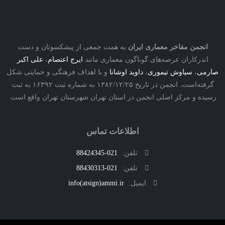
نجمن مفاخر معماری ایران
به همت جمعی از پیشکسوتان و دست
درکاران عرصه‌های گوناگون معماری مانند
ایرج اعتصام
،
علی اکبر
ی
،
سیاوش تیموری
،
داوید اوشانا
و با اهداف فرهنگی و حمایتی شکل
گرفته‌است. انجمن در تاریخ ۱۳۸۲/۱۲/۲۵ به شماره ثبت ۱۶۳۹۲ به ثبت
ه و مرکز اصلی انجمن در استان تهران شهرستان تهران واقع است.
اطلاعات تماس
تلفن:
021-88424345
تلفن:
021-88430313
ایمیل:
info(atsign)ammi.ir