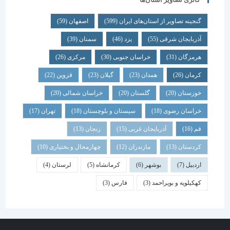
گنجینه تصاویر از استان‌های ایران
(599)
اصفهان
(59)
آذربایجان شرقی
(55)
یزد
(46)
سمنان
(39)
هرمزگان
(31)
خراسان جنوبی
(30)
مرکزی
(26)
کرمان
(26)
همدان
(23)
گیلان
(23)
قزوین
(22)
خوزستان
(20)
گلستان
(20)
خراسان شمالی
(20)
خراسان رضوی
(18)
سیستان و بلوچستان
(18)
تهران
(17)
قم
(16)
آذربایجان غربی
(15)
زنجان
(13)
کردستان
(13)
مازندران
(12)
چهارمحال و بختیاری
(10)
اردبیل
(7)
بوشهر
(6)
کرمانشاه
(5)
لرستان
(4)
کهکیلویه و بویراحمد
(3)
فارس
(3)