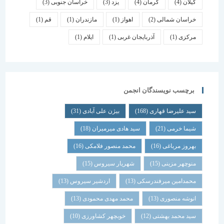
گیلان
(4)
کرمان
(4)
یزد
(3)
خراسان جنوبی
(3)
خراسان شمالی
(2)
اهواز
(1)
مازندران
(1)
قم
(1)
مرکزی
(1)
آذربایجان غربی
(1)
ایلام
(1)
برچسب نویسندگان انجمن
سید علیرضا قهاری
(168)
بیژن علی آبادی
(31)
شیما خرمی
(21)
سید هادی میرمیران
(18)
بهروز مرباغی
(16)
محمد منصور فلامکی
(16)
منوچهر مزینی
(15)
شهریار سیروس
(15)
محمدامین میرفندرسکی
(13)
اردشیر سیروس
(13)
انوشه منصوری
(13)
محمد مهدی محمودی
(13)
سید محمد بهشتی
(12)
خوبچهر کشاورزی
(10)