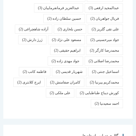
عبدالمجید ارفعی
(3)
عبدالعزیز فرمانفرماییان
(3)
فریال جواهریان
(2)
حسین سلطان زاده
(2)
علی نقی گلریز
(2)
حسن بلخاری
(2)
آزاده شاهچراغی
(2)
جواد میرحسینی
(2)
مسعود علی نژاد
(2)
ژرژ دارش
(2)
محمدرضا کارگر
(2)
ابراهیم حقیقی
(2)
محمدرضا اصلانی
(2)
جواد مهدی زاده
(2)
اسماعیل جنتی
(2)
شهریار قدیمی
(2)
فاطمه کاتب
(2)
محمدکریم پیرنیا
(2)
کامران صفامنش
(2)
ایرج کلانتری
(2)
کورش دیباج طباطبایی
(2)
علی ملکی
(2)
احمد سعیدنیا
(2)
گالری تصاویر استان‌ها