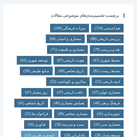
برچسب تقسیم‌بندی‌های موضوعی مقالات
هم اندیشی
(154)
میراث فرهنگی
(109)
بررسی تاریخی
(88)
معماری و انسان
(84)
نقد و بررسی
(79)
معماری و طبیعت
(71)
محیط شهری
(67)
هویت تاریخی
(67)
توسعه شهری
(62)
محیط زیست
(62)
تاریخ معاصر
(60)
منابع طبیعی
(58)
ابنیه تاریخی
(53)
سالروز و نکوداشت
(52)
معماری جهان
(47)
بافت تاریخی
(47)
روز معمار
(47)
فرهنگ و هنر
(46)
همایش معماری
(46)
تاریخ شفاهی
(41)
شهرسازی
(41)
معماری معاصر
(40)
فراخوان ها
(32)
معماری سبز
(31)
سنت و مدرنیته
(30)
فناوری
(26)
توسعه پایدار
(26)
باغ ایرانی
(26)
نابودی و تخریب
(25)