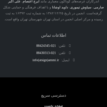
درکاران عرصه‌های گوناگون معماری مانند
ایرج اعتصام
،
علی اکبر
ی
،
سیاوش تیموری
،
داوید اوشانا
و با اهداف فرهنگی و حمایتی شکل
گرفته‌است. انجمن در تاریخ ۱۳۸۲/۱۲/۲۵ به شماره ثبت ۱۶۳۹۲ به ثبت
ه و مرکز اصلی انجمن در استان تهران شهرستان تهران واقع است.
اطلاعات تماس
تلفن:
021-88424345
تلفن:
021-88430313
ایمیل:
info(atsign)ammi.ir
دسترسی سریع
صفحه نخست