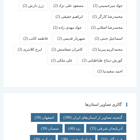
جواد میرحسینی
(2)
مسعود علی نژاد
(2)
ژرژ دارش
(2)
محمدرضا کارگر
(2)
ابراهیم حقیقی
(2)
محمدرضا اصلانی
(2)
جواد مهدی زاده
(2)
اسماعیل جنتی
(2)
شهریار قدیمی
(2)
فاطمه کاتب
(2)
محمدکریم پیرنیا
(2)
کامران صفامنش
(2)
ایرج کلانتری
(2)
کورش دیباج طباطبایی
(2)
علی ملکی
(2)
احمد سعیدنیا
(2)
گالری تصاویر استان‌ها
گنجینه تصاویر از استان‌های ایران
(599)
اصفهان
(59)
آذربایجان شرقی
(55)
یزد
(46)
سمنان
(39)
هرمزگان
(31)
خراسان جنوبی
(30)
مرکزی
(26)