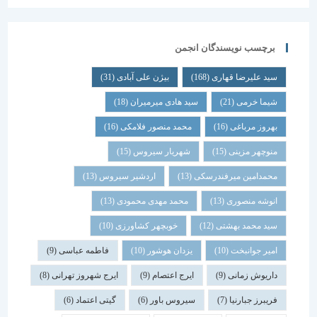
برچسب نویسندگان انجمن
سید علیرضا قهاری
(168)
بیژن علی آبادی
(31)
شیما خرمی
(21)
سید هادی میرمیران
(18)
بهروز مرباغی
(16)
محمد منصور فلامکی
(16)
منوچهر مزینی
(15)
شهریار سیروس
(15)
محمدامین میرفندرسکی
(13)
اردشیر سیروس
(13)
انوشه منصوری
(13)
محمد مهدی محمودی
(13)
سید محمد بهشتی
(12)
خوبچهر کشاورزی
(10)
امیر جوانبخت
(10)
یزدان هوشور
(10)
فاطمه عباسی
(9)
داریوش زمانی
(9)
ایرج اعتصام
(9)
ایرج شهروز تهرانی
(8)
فریبرز جبارنیا
(7)
سیروس باور
(6)
گیتی اعتماد
(6)