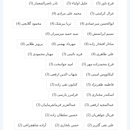
فرخ باور
(5)
جلیل اولیاء
(5)
نادر ناصرالمعمار
(5)
غزال کرامتی
(5)
محمد علی مرادی
(4)
ابوالحسن میرعمادی
(4)
ثریا بیرشک
(4)
محمود گلابچی
(4)
نسیم ایرانمنش
(4)
سید حمید میرمیران
(4)
ساناز افتخار زاده
(4)
مهرداد بهمنی
(4)
پرویز طلایی
(4)
علی طاهری
(4)
فرید نائینی
(3)
مهناز محمودی
(3)
فرخ محمدزاده مهر
(3)
امید جوانبخت
(3)
کیکاووس امینی
(3)
شهاب الدین ارفعی
(3)
فاطمه ظفرنژاد
(3)
کتایون تقی زاده
(3)
اسكندر مختاری
(3)
فرامرز پارسی
(3)
عبدالمجید ارفعی
(3)
عبدالعزیز فرمانفرماییان
(3)
فریال جواهریان
(2)
حسین سلطان زاده
(2)
علی نقی گلریز
(2)
حسن بلخاری
(2)
آزاده شاهچراغی
(2)