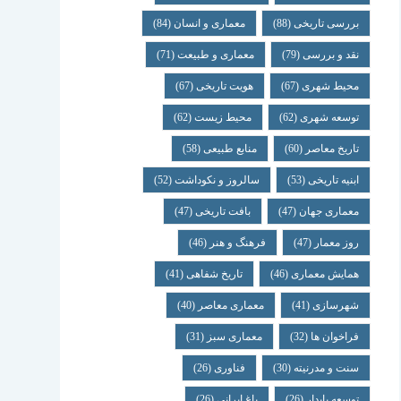
بررسی تاریخی
(88)
معماری و انسان
(84)
نقد و بررسی
(79)
معماری و طبیعت
(71)
محیط شهری
(67)
هویت تاریخی
(67)
توسعه شهری
(62)
محیط زیست
(62)
تاریخ معاصر
(60)
منابع طبیعی
(58)
ابنیه تاریخی
(53)
سالروز و نکوداشت
(52)
معماری جهان
(47)
بافت تاریخی
(47)
روز معمار
(47)
فرهنگ و هنر
(46)
همایش معماری
(46)
تاریخ شفاهی
(41)
شهرسازی
(41)
معماری معاصر
(40)
فراخوان ها
(32)
معماری سبز
(31)
سنت و مدرنیته
(30)
فناوری
(26)
توسعه پایدار
(26)
باغ ایرانی
(26)