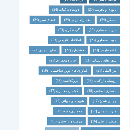
نابودی و تخریب
(25)
دوسالانه کتاب
(24)
مسکن
(24)
معماری ایرانی
(24)
فضای سبز
(24)
میراث معماری
(23)
گردشگری
(23)
هویت معماری
(23)
اطلاعات تاریخی
(23)
خلیج فارس
(23)
جشنواره
(22)
نمای شهری
(22)
شهر های باستانی
(21)
جایزه معماری
(21)
بین الملل
(21)
فناوری های نوین ساختمانی
(19)
رونمایی از کتاب
(18)
بزرگداشت
(18)
معماری اسلامی
(18)
گفتمان معماری
(17)
جهانی شدن
(17)
شهر های جهانی
(17)
میراث جهانی
(17)
معماری موزه
(16)
منظر تاریخی
(16)
مرمت و بازسازی
(16)