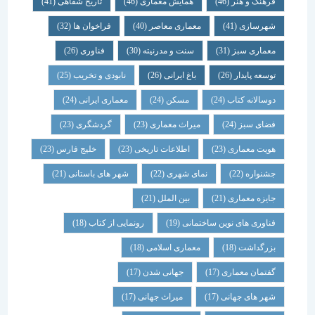
فرهنگ و هنر
(46)
همایش معماری
(46)
تاریخ شفاهی
(41)
شهرسازی
(41)
معماری معاصر
(40)
فراخوان ها
(32)
معماری سبز
(31)
سنت و مدرنیته
(30)
فناوری
(26)
توسعه پایدار
(26)
باغ ایرانی
(26)
نابودی و تخریب
(25)
دوسالانه کتاب
(24)
مسکن
(24)
معماری ایرانی
(24)
فضای سبز
(24)
میراث معماری
(23)
گردشگری
(23)
هویت معماری
(23)
اطلاعات تاریخی
(23)
خلیج فارس
(23)
جشنواره
(22)
نمای شهری
(22)
شهر های باستانی
(21)
جایزه معماری
(21)
بین الملل
(21)
فناوری های نوین ساختمانی
(19)
رونمایی از کتاب
(18)
بزرگداشت
(18)
معماری اسلامی
(18)
گفتمان معماری
(17)
جهانی شدن
(17)
شهر های جهانی
(17)
میراث جهانی
(17)