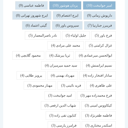
امیر جوانبخت
(10)
یزدان هوشور
(10)
فاطمه عباسی
(9)
داریوش زمانی
(9)
ایرج اعتصام
(9)
ایرج شهروز تهرانی
(8)
فریبرز جبارنیا
(7)
سیروس باور
(6)
گیتی اعتماد
(6)
فرخ باور
(5)
جلیل اولیاء
(5)
نادر ناصرالمعمار
(5)
غزال کرامتی
(5)
محمد علی مرادی
(4)
ابوالحسن میرعمادی
(4)
ثریا بیرشک
(4)
محمود گلابچی
(4)
نسیم ایرانمنش
(4)
سید حمید میرمیران
(4)
ساناز افتخار زاده
(4)
مهرداد بهمنی
(4)
پرویز طلایی
(4)
علی طاهری
(4)
فرید نائینی
(3)
مهناز محمودی
(3)
فرخ محمدزاده مهر
(3)
امید جوانبخت
(3)
کیکاووس امینی
(3)
شهاب الدین ارفعی
(3)
فاطمه ظفرنژاد
(3)
کتایون تقی زاده
(3)
اسكندر مختاری
(3)
فرامرز پارسی
(3)