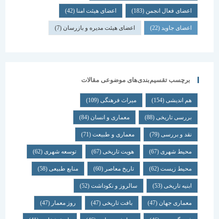
اعضای فعال انجمن
(183)
اعضای هیئت امنا
(42)
اعضای جاوید
(22)
اعضای هیئت مدیره و بازرسان
(7)
برچسب تقسیم‌بندی‌های موضوعی مقالات
هم اندیشی
(154)
میراث فرهنگی
(109)
بررسی تاریخی
(88)
معماری و انسان
(84)
نقد و بررسی
(79)
معماری و طبیعت
(71)
محیط شهری
(67)
هویت تاریخی
(67)
توسعه شهری
(62)
محیط زیست
(62)
تاریخ معاصر
(60)
منابع طبیعی
(58)
ابنیه تاریخی
(53)
سالروز و نکوداشت
(52)
معماری جهان
(47)
بافت تاریخی
(47)
روز معمار
(47)