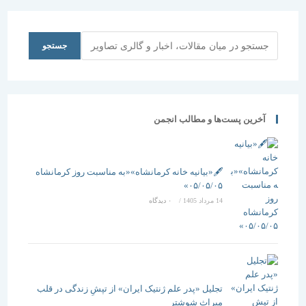
فارس
جستجو
جستجو
آخرین پست‌ها و مطالب انجمن
🖋️«بیانیه خانه کرمانشاه»«به مناسبت روز کرمانشاه
۰۵/۰۵/۰۵»
14 مرداد 1405
/
۰ دیدگاه
تجلیل «پدر علم ژنتیک ایران» از تپشِ زندگی در قلب
میراث شوشتر