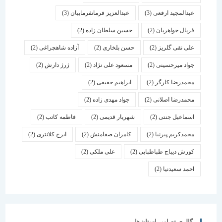
عبدالمجید ارفعی
(3)
عبدالعزیز فرمانفرماییان
(3)
فریال جواهریان
(2)
حسین سلطان زاده
(2)
علی نقی گلریز
(2)
حسن بلخاری
(2)
آزاده شاهچراغی
(2)
جواد میرحسینی
(2)
مسعود علی نژاد
(2)
ژرژ دارش
(2)
محمدرضا کارگر
(2)
ابراهیم حقیقی
(2)
محمدرضا اصلانی
(2)
جواد مهدی زاده
(2)
اسماعیل جنتی
(2)
شهریار قدیمی
(2)
فاطمه کاتب
(2)
محمدکریم پیرنیا
(2)
کامران صفامنش
(2)
ایرج کلانتری
(2)
کورش دیباج طباطبایی
(2)
علی ملکی
(2)
احمد سعیدنیا
(2)
گالری تصاویر استان‌ها