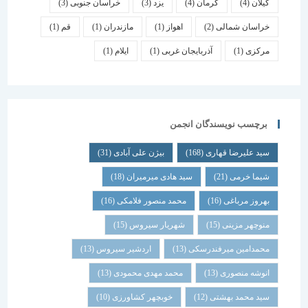
گیلان
(4)
کرمان
(4)
یزد
(3)
خراسان جنوبی
(3)
خراسان شمالی
(2)
اهواز
(1)
مازندران
(1)
قم
(1)
مرکزی
(1)
آذربایجان غربی
(1)
ایلام
(1)
برچسب نویسندگان انجمن
سید علیرضا قهاری
(168)
بیژن علی آبادی
(31)
شیما خرمی
(21)
سید هادی میرمیران
(18)
بهروز مرباغی
(16)
محمد منصور فلامکی
(16)
منوچهر مزینی
(15)
شهریار سیروس
(15)
محمدامین میرفندرسکی
(13)
اردشیر سیروس
(13)
انوشه منصوری
(13)
محمد مهدی محمودی
(13)
سید محمد بهشتی
(12)
خوبچهر کشاورزی
(10)