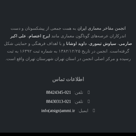
نجمن مفاخر معماری ایران
به همت جمعی از پیشکسوتان و دست
درکاران عرصه‌های گوناگون معماری مانند
ایرج اعتصام
،
علی اکبر
ی
،
سیاوش تیموری
،
داوید اوشانا
و با اهداف فرهنگی و حمایتی شکل
گرفته‌است. انجمن در تاریخ ۱۳۸۲/۱۲/۲۵ به شماره ثبت ۱۶۳۹۲ به ثبت
ه و مرکز اصلی انجمن در استان تهران شهرستان تهران واقع است.
اطلاعات تماس
تلفن:
021-88424345
تلفن:
021-88430313
ایمیل:
info(atsign)ammi.ir