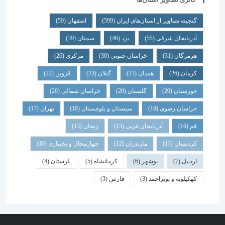
گنجینه تصاویر از استان‌های ایران
(599)
اصفهان
(59)
آذربایجان شرقی
(55)
یزد
(46)
سمنان
(39)
هرمزگان
(31)
خراسان جنوبی
(30)
مرکزی
(26)
کرمان
(26)
همدان
(23)
گیلان
(23)
قزوین
(22)
خوزستان
(20)
گلستان
(20)
خراسان شمالی
(20)
خراسان رضوی
(18)
سیستان و بلوچستان
(18)
تهران
(17)
قم
(16)
آذربایجان غربی
(15)
زنجان
(13)
کردستان
(13)
مازندران
(12)
چهارمحال و بختیاری
(10)
اردبیل
(7)
بوشهر
(6)
کرمانشاه
(5)
لرستان
(4)
کهکیلویه و بویراحمد
(3)
فارس
(3)