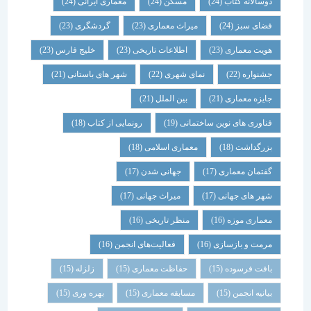
دوسالانه کتاب
(24)
مسکن
(24)
معماری ایرانی
(24)
فضای سبز
(24)
میراث معماری
(23)
گردشگری
(23)
هویت معماری
(23)
اطلاعات تاریخی
(23)
خلیج فارس
(23)
جشنواره
(22)
نمای شهری
(22)
شهر های باستانی
(21)
جایزه معماری
(21)
بین الملل
(21)
فناوری های نوین ساختمانی
(19)
رونمایی از کتاب
(18)
بزرگداشت
(18)
معماری اسلامی
(18)
گفتمان معماری
(17)
جهانی شدن
(17)
شهر های جهانی
(17)
میراث جهانی
(17)
معماری موزه
(16)
منظر تاریخی
(16)
مرمت و بازسازی
(16)
فعالیت‌های انجمن
(16)
بافت فرسوده
(15)
حفاظت معماری
(15)
زلزله
(15)
بیانیه انجمن
(15)
مسابقه معماری
(15)
بهره وری
(15)