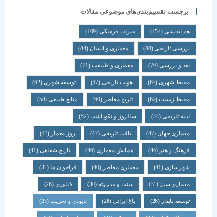
برچسب تقسیم‌بندی‌های موضوعی مقالات
هم اندیشی
(154)
میراث فرهنگی
(109)
بررسی تاریخی
(88)
معماری و انسان
(84)
نقد و بررسی
(79)
معماری و طبیعت
(71)
محیط شهری
(67)
هویت تاریخی
(67)
توسعه شهری
(62)
محیط زیست
(62)
تاریخ معاصر
(60)
منابع طبیعی
(58)
ابنیه تاریخی
(53)
سالروز و نکوداشت
(52)
معماری جهان
(47)
بافت تاریخی
(47)
روز معمار
(47)
فرهنگ و هنر
(46)
همایش معماری
(46)
تاریخ شفاهی
(41)
شهرسازی
(41)
معماری معاصر
(40)
فراخوان ها
(32)
معماری سبز
(31)
سنت و مدرنیته
(30)
فناوری
(26)
توسعه پایدار
(26)
باغ ایرانی
(26)
نابودی و تخریب
(25)