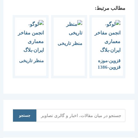
مطالب مرتبط:
منظر تاریخی
قزوین-موزه
منظر تاریخی
قزوین-1386
جستجو
جستجو