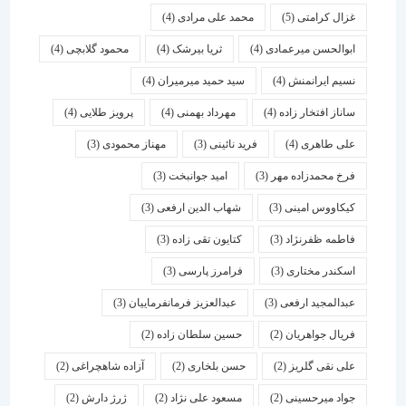
غزال کرامتی
(5)
محمد علی مرادی
(4)
ابوالحسن میرعمادی
(4)
ثریا بیرشک
(4)
محمود گلابچی
(4)
نسیم ایرانمنش
(4)
سید حمید میرمیران
(4)
ساناز افتخار زاده
(4)
مهرداد بهمنی
(4)
پرویز طلایی
(4)
علی طاهری
(4)
فرید نائینی
(3)
مهناز محمودی
(3)
فرخ محمدزاده مهر
(3)
امید جوانبخت
(3)
کیکاووس امینی
(3)
شهاب الدین ارفعی
(3)
فاطمه ظفرنژاد
(3)
کتایون تقی زاده
(3)
اسكندر مختاری
(3)
فرامرز پارسی
(3)
عبدالمجید ارفعی
(3)
عبدالعزیز فرمانفرماییان
(3)
فریال جواهریان
(2)
حسین سلطان زاده
(2)
علی نقی گلریز
(2)
حسن بلخاری
(2)
آزاده شاهچراغی
(2)
جواد میرحسینی
(2)
مسعود علی نژاد
(2)
ژرژ دارش
(2)