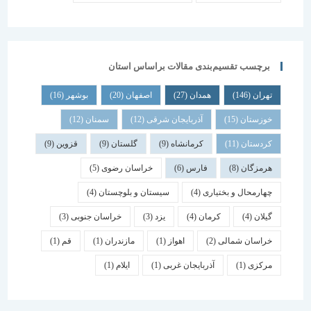
برچسب تقسیم‌بندی مقالات براساس استان
تهران
(146)
همدان
(27)
اصفهان
(20)
بوشهر
(16)
خوزستان
(15)
آذربایجان شرقی
(12)
سمنان
(12)
کردستان
(11)
کرمانشاه
(9)
گلستان
(9)
قزوین
(9)
هرمزگان
(8)
فارس
(6)
خراسان رضوی
(5)
چهارمحال و بختیاری
(4)
سیستان و بلوچستان
(4)
گیلان
(4)
کرمان
(4)
یزد
(3)
خراسان جنوبی
(3)
خراسان شمالی
(2)
اهواز
(1)
مازندران
(1)
قم
(1)
مرکزی
(1)
آذربایجان غربی
(1)
ایلام
(1)