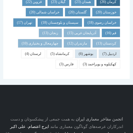
کرمان
(26)
همدان
(23)
گیلان
(23)
قزوین
(22)
خوزستان
(20)
گلستان
(20)
خراسان شمالی
(20)
خراسان رضوی
(18)
سیستان و بلوچستان
(18)
تهران
(17)
قم
(16)
آذربایجان غربی
(15)
زنجان
(13)
کردستان
(13)
مازندران
(12)
چهارمحال و بختیاری
(10)
اردبیل
(7)
بوشهر
(6)
کرمانشاه
(5)
لرستان
(4)
کهکیلویه و بویراحمد
(3)
فارس
(3)
نجمن مفاخر معماری ایران
به همت جمعی از پیشکسوتان و دست
درکاران عرصه‌های گوناگون معماری مانند
ایرج اعتصام
،
علی اکبر