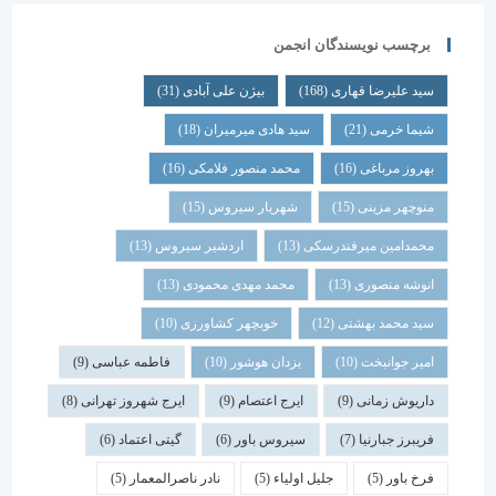
برچسب نویسندگان انجمن
سید علیرضا قهاری
(168)
بیژن علی آبادی
(31)
شیما خرمی
(21)
سید هادی میرمیران
(18)
بهروز مرباغی
(16)
محمد منصور فلامکی
(16)
منوچهر مزینی
(15)
شهریار سیروس
(15)
محمدامین میرفندرسکی
(13)
اردشیر سیروس
(13)
انوشه منصوری
(13)
محمد مهدی محمودی
(13)
سید محمد بهشتی
(12)
خوبچهر کشاورزی
(10)
امیر جوانبخت
(10)
یزدان هوشور
(10)
فاطمه عباسی
(9)
داریوش زمانی
(9)
ایرج اعتصام
(9)
ایرج شهروز تهرانی
(8)
فریبرز جبارنیا
(7)
سیروس باور
(6)
گیتی اعتماد
(6)
فرخ باور
(5)
جلیل اولیاء
(5)
نادر ناصرالمعمار
(5)