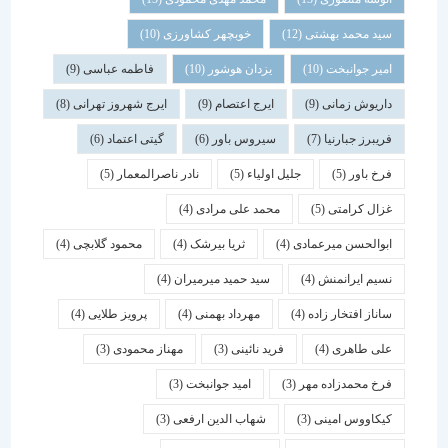
سید محمد بهشتی
(12)
خوبچهر کشاورزی
(10)
امیر جوانبخت
(10)
یزدان هوشور
(10)
فاطمه عباسی
(9)
داریوش زمانی
(9)
ایرج اعتصام
(9)
ایرج شهروز تهرانی
(8)
فریبرز جبارنیا
(7)
سیروس باور
(6)
گیتی اعتماد
(6)
فرخ باور
(5)
جلیل اولیاء
(5)
نادر ناصرالمعمار
(5)
غزال کرامتی
(5)
محمد علی مرادی
(4)
ابوالحسن میرعمادی
(4)
ثریا بیرشک
(4)
محمود گلابچی
(4)
نسیم ایرانمنش
(4)
سید حمید میرمیران
(4)
ساناز افتخار زاده
(4)
مهرداد بهمنی
(4)
پرویز طلایی
(4)
علی طاهری
(4)
فرید نائینی
(3)
مهناز محمودی
(3)
فرخ محمدزاده مهر
(3)
امید جوانبخت
(3)
کیکاووس امینی
(3)
شهاب الدین ارفعی
(3)