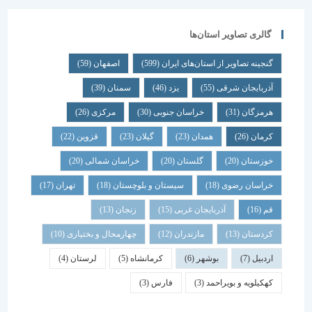
گالری تصاویر استان‌ها
گنجینه تصاویر از استان‌های ایران
(599)
اصفهان
(59)
آذربایجان شرقی
(55)
یزد
(46)
سمنان
(39)
هرمزگان
(31)
خراسان جنوبی
(30)
مرکزی
(26)
کرمان
(26)
همدان
(23)
گیلان
(23)
قزوین
(22)
خوزستان
(20)
گلستان
(20)
خراسان شمالی
(20)
خراسان رضوی
(18)
سیستان و بلوچستان
(18)
تهران
(17)
قم
(16)
آذربایجان غربی
(15)
زنجان
(13)
کردستان
(13)
مازندران
(12)
چهارمحال و بختیاری
(10)
اردبیل
(7)
بوشهر
(6)
کرمانشاه
(5)
لرستان
(4)
کهکیلویه و بویراحمد
(3)
فارس
(3)