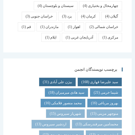
چهارمحال و بختیاری
(4)
سیستان و بلوچستان
(4)
گیلان
(4)
کرمان
(4)
یزد
(3)
خراسان جنوبی
(3)
خراسان شمالی
(2)
اهواز
(1)
مازندران
(1)
قم
(1)
مرکزی
(1)
آذربایجان غربی
(1)
ایلام
(1)
برچسب نویسندگان انجمن
سید علیرضا قهاری
(168)
بیژن علی آبادی
(31)
شیما خرمی
(21)
سید هادی میرمیران
(18)
بهروز مرباغی
(16)
محمد منصور فلامکی
(16)
منوچهر مزینی
(15)
شهریار سیروس
(15)
محمدامین میرفندرسکی
(13)
اردشیر سیروس
(13)
انوشه منصوری
(13)
محمد مهدی محمودی
(13)