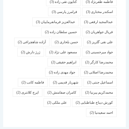
فاطمه ظفرنژاد
(3)
کتایون تقی زاده
(3)
اسكندر مختاری
(3)
فرامرز پارسی
(3)
عبدالمجید ارفعی
(3)
عبدالعزیز فرمانفرماییان
(3)
فریال جواهریان
(2)
حسین سلطان زاده
(2)
علی نقی گلریز
(2)
حسن بلخاری
(2)
آزاده شاهچراغی
(2)
جواد میرحسینی
(2)
مسعود علی نژاد
(2)
ژرژ دارش
(2)
محمدرضا کارگر
(2)
ابراهیم حقیقی
(2)
محمدرضا اصلانی
(2)
جواد مهدی زاده
(2)
اسماعیل جنتی
(2)
شهریار قدیمی
(2)
فاطمه کاتب
(2)
محمدکریم پیرنیا
(2)
کامران صفامنش
(2)
ایرج کلانتری
(2)
کورش دیباج طباطبایی
(2)
علی ملکی
(2)
احمد سعیدنیا
(2)