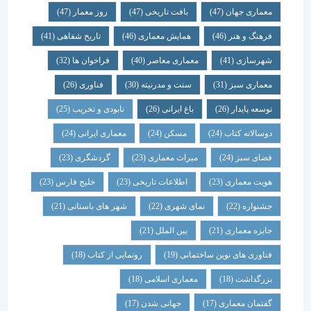
معماری جهان
(47)
بافت تاریخی
(47)
روز معمار
(47)
فرهنگ و هنر
(46)
همایش معماری
(46)
تاریخ شفاهی
(41)
شهرسازی
(41)
معماری معاصر
(40)
فراخوان ها
(32)
معماری سبز
(31)
سنت و مدرنیته
(30)
فناوری
(26)
توسعه پایدار
(26)
باغ ایرانی
(26)
نابودی و تخریب
(25)
دوسالانه کتاب
(24)
مسکن
(24)
معماری ایرانی
(24)
فضای سبز
(24)
میراث معماری
(23)
گردشگری
(23)
هویت معماری
(23)
اطلاعات تاریخی
(23)
خلیج فارس
(23)
جشنواره
(22)
نمای شهری
(22)
شهر های باستانی
(21)
جایزه معماری
(21)
بین الملل
(21)
فناوری های نوین ساختمانی
(19)
رونمایی از کتاب
(18)
بزرگداشت
(18)
معماری اسلامی
(18)
گفتمان معماری
(17)
جهانی شدن
(17)