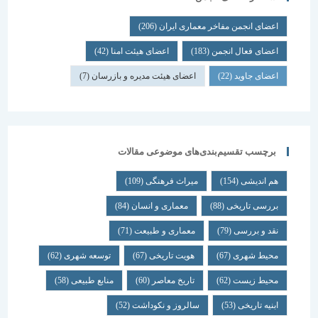
اعضای انجمن مفاخر معماری ایران
(206)
اعضای فعال انجمن
(183)
اعضای هیئت امنا
(42)
اعضای جاوید
(22)
اعضای هیئت مدیره و بازرسان
(7)
برچسب تقسیم‌بندی‌های موضوعی مقالات
هم اندیشی
(154)
میراث فرهنگی
(109)
بررسی تاریخی
(88)
معماری و انسان
(84)
نقد و بررسی
(79)
معماری و طبیعت
(71)
محیط شهری
(67)
هویت تاریخی
(67)
توسعه شهری
(62)
محیط زیست
(62)
تاریخ معاصر
(60)
منابع طبیعی
(58)
ابنیه تاریخی
(53)
سالروز و نکوداشت
(52)