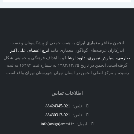
نجمن مفاخر معماری ایران
به همت جمعی از پیشکسوتان و دست
درکاران عرصه‌های گوناگون معماری مانند
ایرج اعتصام
،
علی اکبر
ی
،
سیاوش تیموری
،
داوید اوشانا
و با اهداف فرهنگی و حمایتی شکل
گرفته‌است. انجمن در تاریخ ۱۳۸۲/۱۲/۲۵ به شماره ثبت ۱۶۳۹۲ به ثبت
ه و مرکز اصلی انجمن در استان تهران شهرستان تهران واقع است.
اطلاعات تماس
تلفن:
021-88424345
تلفن:
021-88430313
ایمیل:
info(atsign)ammi.ir