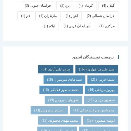
گیلان
(4)
کرمان
(4)
یزد
(3)
خراسان جنوبی
(3)
خراسان شمالی
(2)
اهواز
(1)
مازندران
(1)
قم
(1)
مرکزی
(1)
آذربایجان غربی
(1)
ایلام
(1)
برچسب نویسندگان انجمن
سید علیرضا قهاری
(168)
بیژن علی آبادی
(31)
شیما خرمی
(21)
سید هادی میرمیران
(18)
بهروز مرباغی
(16)
محمد منصور فلامکی
(16)
منوچهر مزینی
(15)
شهریار سیروس
(15)
محمدامین میرفندرسکی
(13)
اردشیر سیروس
(13)
انوشه منصوری
(13)
محمد مهدی محمودی
(13)
سید محمد بهشتی
(12)
خوبچهر کشاورزی
(10)