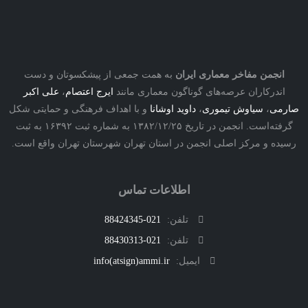
نجمن مفاخر معماری ایران
به همت جمعی از پیشکسوتان و دست
درکاران عرصه‌های گوناگون معماری مانند
ایرج اعتصام
،
علی اکبر
ی
،
سیاوش تیموری
،
داوید اوشانا
و با اهداف فرهنگی و حمایتی شکل
گرفته‌است. انجمن در تاریخ ۱۳۸۲/۱۲/۲۵ به شماره ثبت ۱۶۳۹۲ به ثبت
ه و مرکز اصلی انجمن در استان تهران شهرستان تهران واقع است.
اطلاعات تماس
تلفن:
021-88424345
تلفن:
021-88430313
ایمیل:
info(atsign)ammi.ir