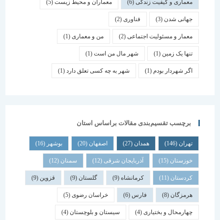
معماری و کیفیت زندگی
(6)
معماران و محیط زیست
(5)
جهانی شدن
(3)
فناوری
(2)
معمار و مسئولیت اجتماعی
(2)
من و معماری
(1)
تنها یک زمین
(1)
شهر مال من است
(1)
اگر شهردار بودم
(1)
شهر به چه کسی تعلق دارد
(1)
برچسب تقسیم‌بندی مقالات براساس استان
تهران
(146)
همدان
(27)
اصفهان
(20)
بوشهر
(16)
خوزستان
(15)
آذربایجان شرقی
(12)
سمنان
(12)
کردستان
(11)
کرمانشاه
(9)
گلستان
(9)
قزوین
(9)
هرمزگان
(8)
فارس
(6)
خراسان رضوی
(5)
چهارمحال و بختیاری
(4)
سیستان و بلوچستان
(4)