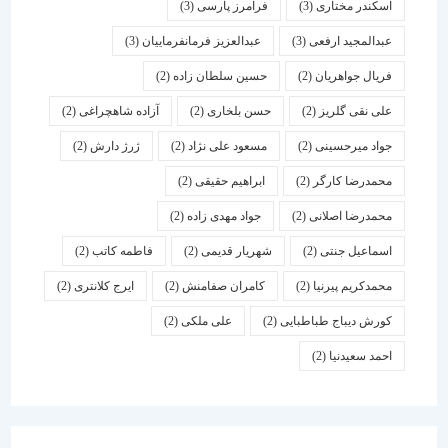
اسكندر مختاری
(3)
فرامرز پارسی
(3)
عبدالمجید ارفعی
(3)
عبدالعزیز فرمانفرماییان
(3)
فریال جواهریان
(2)
حسین سلطان زاده
(2)
علی نقی گلریز
(2)
حسن بلخاری
(2)
آزاده شاهچراغی
(2)
جواد میرحسینی
(2)
مسعود علی نژاد
(2)
ژرژ دارش
(2)
محمدرضا کارگر
(2)
ابراهیم حقیقی
(2)
محمدرضا اصلانی
(2)
جواد مهدی زاده
(2)
اسماعیل جنتی
(2)
شهریار قدیمی
(2)
فاطمه کاتب
(2)
محمدکریم پیرنیا
(2)
کامران صفامنش
(2)
ایرج کلانتری
(2)
کورش دیباج طباطبایی
(2)
علی ملکی
(2)
احمد سعیدنیا
(2)