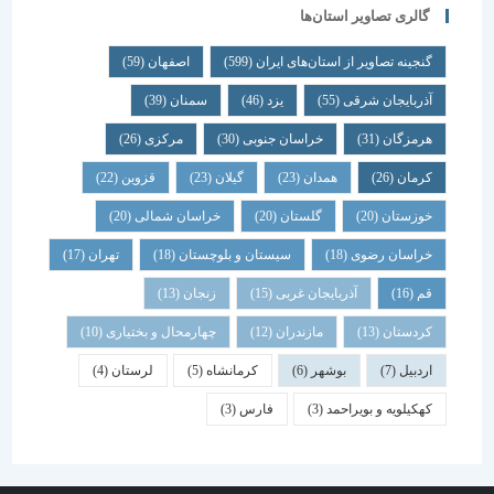
گالری تصاویر استان‌ها
گنجینه تصاویر از استان‌های ایران
(599)
اصفهان
(59)
آذربایجان شرقی
(55)
یزد
(46)
سمنان
(39)
هرمزگان
(31)
خراسان جنوبی
(30)
مرکزی
(26)
کرمان
(26)
همدان
(23)
گیلان
(23)
قزوین
(22)
خوزستان
(20)
گلستان
(20)
خراسان شمالی
(20)
خراسان رضوی
(18)
سیستان و بلوچستان
(18)
تهران
(17)
قم
(16)
آذربایجان غربی
(15)
زنجان
(13)
کردستان
(13)
مازندران
(12)
چهارمحال و بختیاری
(10)
اردبیل
(7)
بوشهر
(6)
کرمانشاه
(5)
لرستان
(4)
کهکیلویه و بویراحمد
(3)
فارس
(3)