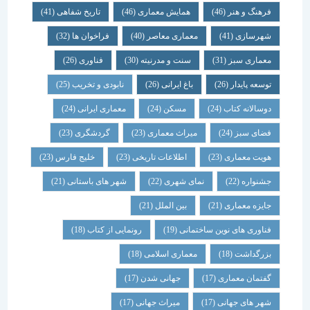
فرهنگ و هنر
(46)
همایش معماری
(46)
تاریخ شفاهی
(41)
شهرسازی
(41)
معماری معاصر
(40)
فراخوان ها
(32)
معماری سبز
(31)
سنت و مدرنیته
(30)
فناوری
(26)
توسعه پایدار
(26)
باغ ایرانی
(26)
نابودی و تخریب
(25)
دوسالانه کتاب
(24)
مسکن
(24)
معماری ایرانی
(24)
فضای سبز
(24)
میراث معماری
(23)
گردشگری
(23)
هویت معماری
(23)
اطلاعات تاریخی
(23)
خلیج فارس
(23)
جشنواره
(22)
نمای شهری
(22)
شهر های باستانی
(21)
جایزه معماری
(21)
بین الملل
(21)
فناوری های نوین ساختمانی
(19)
رونمایی از کتاب
(18)
بزرگداشت
(18)
معماری اسلامی
(18)
گفتمان معماری
(17)
جهانی شدن
(17)
شهر های جهانی
(17)
میراث جهانی
(17)