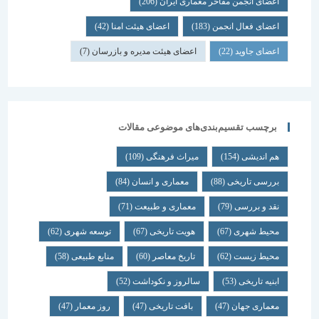
اعضای انجمن مفاخر معماری ایران
(206)
اعضای فعال انجمن
(183)
اعضای هیئت امنا
(42)
اعضای جاوید
(22)
اعضای هیئت مدیره و بازرسان
(7)
برچسب تقسیم‌بندی‌های موضوعی مقالات
هم اندیشی
(154)
میراث فرهنگی
(109)
بررسی تاریخی
(88)
معماری و انسان
(84)
نقد و بررسی
(79)
معماری و طبیعت
(71)
محیط شهری
(67)
هویت تاریخی
(67)
توسعه شهری
(62)
محیط زیست
(62)
تاریخ معاصر
(60)
منابع طبیعی
(58)
ابنیه تاریخی
(53)
سالروز و نکوداشت
(52)
معماری جهان
(47)
بافت تاریخی
(47)
روز معمار
(47)