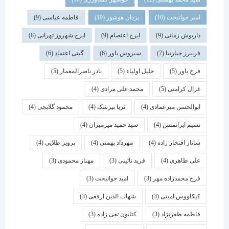
امیر جوانبخت
(10)
یزدان هوشور
(10)
فاطمه عباسی
(9)
داریوش زمانی
(9)
ایرج اعتصام
(9)
ایرج شهروز تهرانی
(8)
فریبرز جبارنیا
(7)
سیروس باور
(6)
گیتی اعتماد
(6)
فرخ باور
(5)
جلیل اولیاء
(5)
نادر ناصرالمعمار
(5)
غزال کرامتی
(5)
محمد علی مرادی
(4)
ابوالحسن میرعمادی
(4)
ثریا بیرشک
(4)
محمود گلابچی
(4)
نسیم ایرانمنش
(4)
سید حمید میرمیران
(4)
ساناز افتخار زاده
(4)
مهرداد بهمنی
(4)
پرویز طلایی
(4)
علی طاهری
(4)
فرید نائینی
(3)
مهناز محمودی
(3)
فرخ محمدزاده مهر
(3)
امید جوانبخت
(3)
کیکاووس امینی
(3)
شهاب الدین ارفعی
(3)
فاطمه ظفرنژاد
(3)
کتایون تقی زاده
(3)