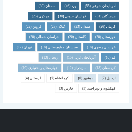
آذربایجان شرقی
(55)
یزد
(46)
سمنان
(39)
هرمزگان
(31)
خراسان جنوبی
(30)
مرکزی
(26)
کرمان
(26)
همدان
(23)
گیلان
(23)
قزوین
(22)
خوزستان
(20)
گلستان
(20)
خراسان شمالی
(20)
خراسان رضوی
(18)
سیستان و بلوچستان
(18)
تهران
(17)
قم
(16)
آذربایجان غربی
(15)
زنجان
(13)
کردستان
(13)
مازندران
(12)
چهارمحال و بختیاری
(10)
اردبیل
(7)
بوشهر
(6)
کرمانشاه
(5)
لرستان
(4)
کهکیلویه و بویراحمد
(3)
فارس
(3)