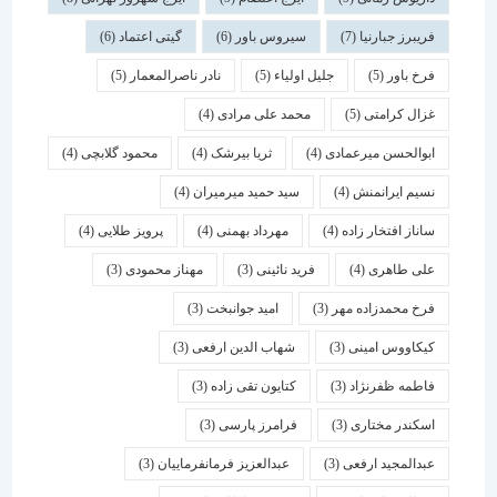
فریبرز جبارنیا
(7)
سیروس باور
(6)
گیتی اعتماد
(6)
فرخ باور
(5)
جلیل اولیاء
(5)
نادر ناصرالمعمار
(5)
غزال کرامتی
(5)
محمد علی مرادی
(4)
ابوالحسن میرعمادی
(4)
ثریا بیرشک
(4)
محمود گلابچی
(4)
نسیم ایرانمنش
(4)
سید حمید میرمیران
(4)
ساناز افتخار زاده
(4)
مهرداد بهمنی
(4)
پرویز طلایی
(4)
علی طاهری
(4)
فرید نائینی
(3)
مهناز محمودی
(3)
فرخ محمدزاده مهر
(3)
امید جوانبخت
(3)
کیکاووس امینی
(3)
شهاب الدین ارفعی
(3)
فاطمه ظفرنژاد
(3)
کتایون تقی زاده
(3)
اسكندر مختاری
(3)
فرامرز پارسی
(3)
عبدالمجید ارفعی
(3)
عبدالعزیز فرمانفرماییان
(3)