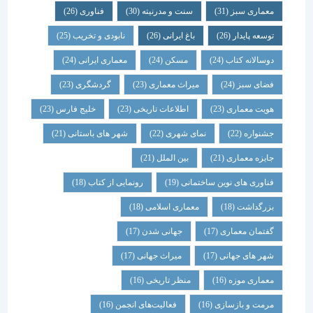
معماری سبز
(31)
سنت و مدرنیته
(30)
فناوری
(26)
توسعه پایدار
(26)
باغ ایرانی
(26)
نابودی و تخریب
(25)
دوسالانه کتاب
(24)
مسکن
(24)
معماری ایرانی
(24)
فضای سبز
(24)
میراث معماری
(23)
گردشگری
(23)
هویت معماری
(23)
اطلاعات تاریخی
(23)
خلیج فارس
(23)
جشنواره
(22)
نمای شهری
(22)
شهر های باستانی
(21)
جایزه معماری
(21)
بین الملل
(21)
فناوری های نوین ساختمانی
(19)
رونمایی از کتاب
(18)
بزرگداشت
(18)
معماری اسلامی
(18)
گفتمان معماری
(17)
جهانی شدن
(17)
شهر های جهانی
(17)
میراث جهانی
(17)
معماری موزه
(16)
منظر تاریخی
(16)
مرمت و بازسازی
(16)
فعالیت‌های انجمن
(16)