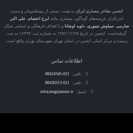
نجمن مفاخر معماری ایران
به همت جمعی از پیشکسوتان و دست
درکاران عرصه‌های گوناگون معماری مانند
ایرج اعتصام
،
علی اکبر
ی
،
سیاوش تیموری
،
داوید اوشانا
و با اهداف فرهنگی و حمایتی شکل
گرفته‌است. انجمن در تاریخ ۱۳۸۲/۱۲/۲۵ به شماره ثبت ۱۶۳۹۲ به ثبت
ه و مرکز اصلی انجمن در استان تهران شهرستان تهران واقع است.
اطلاعات تماس
تلفن:
021-88424345
تلفن:
021-88430313
ایمیل:
info(atsign)ammi.ir