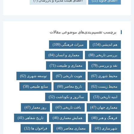
اعضای جاوید
(22)
اعضای هیئت مدیره و بازرسان
(7)
برچسب تقسیم‌بندی‌های موضوعی مقالات
هم اندیشی
(154)
میراث فرهنگی
(109)
بررسی تاریخی
(88)
معماری و انسان
(84)
نقد و بررسی
(79)
معماری و طبیعت
(71)
محیط شهری
(67)
هویت تاریخی
(67)
توسعه شهری
(62)
محیط زیست
(62)
تاریخ معاصر
(60)
منابع طبیعی
(58)
ابنیه تاریخی
(53)
سالروز و نکوداشت
(52)
معماری جهان
(47)
بافت تاریخی
(47)
روز معمار
(47)
فرهنگ و هنر
(46)
همایش معماری
(46)
تاریخ شفاهی
(41)
شهرسازی
(41)
معماری معاصر
(40)
فراخوان ها
(32)