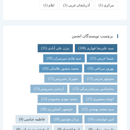
مرکزی
(1)
آذربایجان غربی
(1)
ایلام
(1)
برچسب نویسندگان انجمن
سید علیرضا قهاری
(168)
بیژن علی آبادی
(31)
شیما خرمی
(21)
سید هادی میرمیران
(18)
بهروز مرباغی
(16)
محمد منصور فلامکی
(16)
منوچهر مزینی
(15)
شهریار سیروس
(15)
محمدامین میرفندرسکی
(13)
اردشیر سیروس
(13)
انوشه منصوری
(13)
محمد مهدی محمودی
(13)
سید محمد بهشتی
(12)
خوبچهر کشاورزی
(10)
امیر جوانبخت
(10)
یزدان هوشور
(10)
فاطمه عباسی
(9)
داریوش زمانی
(9)
ایرج اعتصام
(9)
ایرج شهروز تهرانی
(8)