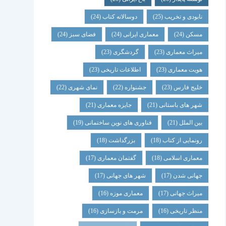
نابودی و تخریب
(25)
دوسالانه کتاب
(24)
مسکن
(24)
معماری ایرانی
(24)
فضای سبز
(24)
میراث معماری
(23)
گردشگری
(23)
هویت معماری
(23)
اطلاعات تاریخی
(23)
خلیج فارس
(23)
جشنواره
(22)
نمای شهری
(22)
شهر های باستانی
(21)
جایزه معماری
(21)
بین الملل
(21)
فناوری های نوین ساختمانی
(19)
رونمایی از کتاب
(18)
بزرگداشت
(18)
معماری اسلامی
(18)
گفتمان معماری
(17)
جهانی شدن
(17)
شهر های جهانی
(17)
میراث جهانی
(17)
معماری موزه
(16)
منظر تاریخی
(16)
مرمت و بازسازی
(16)