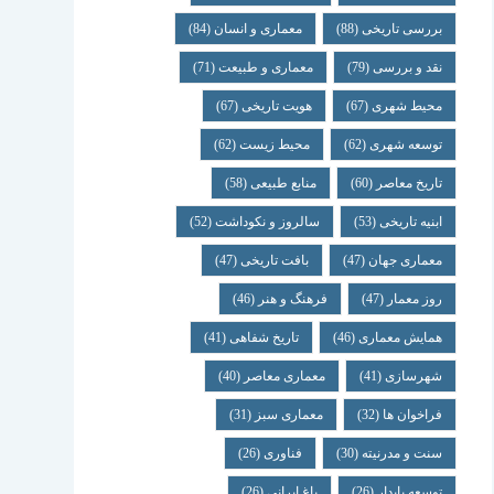
بررسی تاریخی
(88)
معماری و انسان
(84)
نقد و بررسی
(79)
معماری و طبیعت
(71)
محیط شهری
(67)
هویت تاریخی
(67)
توسعه شهری
(62)
محیط زیست
(62)
تاریخ معاصر
(60)
منابع طبیعی
(58)
ابنیه تاریخی
(53)
سالروز و نکوداشت
(52)
معماری جهان
(47)
بافت تاریخی
(47)
روز معمار
(47)
فرهنگ و هنر
(46)
همایش معماری
(46)
تاریخ شفاهی
(41)
شهرسازی
(41)
معماری معاصر
(40)
فراخوان ها
(32)
معماری سبز
(31)
سنت و مدرنیته
(30)
فناوری
(26)
توسعه پایدار
(26)
باغ ایرانی
(26)