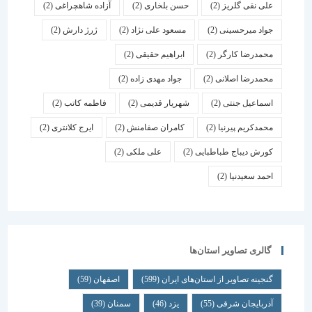
علی نقی گلریز
(2)
حسن بلخاری
(2)
آزاده شاهچراغی
(2)
جواد میرحسینی
(2)
مسعود علی نژاد
(2)
ژرژ دارش
(2)
محمدرضا کارگر
(2)
ابراهیم حقیقی
(2)
محمدرضا اصلانی
(2)
جواد مهدی زاده
(2)
اسماعیل جنتی
(2)
شهریار قدیمی
(2)
فاطمه کاتب
(2)
محمدکریم پیرنیا
(2)
کامران صفامنش
(2)
ایرج کلانتری
(2)
کورش دیباج طباطبایی
(2)
علی ملکی
(2)
احمد سعیدنیا
(2)
گالری تصاویر استان‌ها
گنجینه تصاویر از استان‌های ایران
(599)
اصفهان
(59)
آذربایجان شرقی
(55)
یزد
(46)
سمنان
(39)