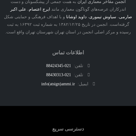
نجمن مفاخر معماری ایران
به همت جمعی از پیشکسوتان و دست
درکاران عرصه‌های گوناگون معماری مانند
ایرج اعتصام
،
علی اکبر
ی
،
سیاوش تیموری
،
داوید اوشانا
و با اهداف فرهنگی و حمایتی شکل
گرفته‌است. انجمن در تاریخ ۱۳۸۲/۱۲/۲۵ به شماره ثبت ۱۶۳۹۲ به ثبت
ه و مرکز اصلی انجمن در استان تهران شهرستان تهران واقع است.
اطلاعات تماس
تلفن:
021-88424345
تلفن:
021-88430313
ایمیل:
info(atsign)ammi.ir
دسترسی سریع