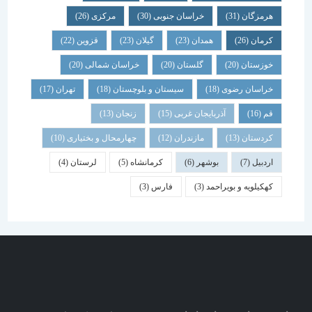
هرمزگان
(31)
خراسان جنوبی
(30)
مرکزی
(26)
کرمان
(26)
همدان
(23)
گیلان
(23)
قزوین
(22)
خوزستان
(20)
گلستان
(20)
خراسان شمالی
(20)
خراسان رضوی
(18)
سیستان و بلوچستان
(18)
تهران
(17)
قم
(16)
آذربایجان غربی
(15)
زنجان
(13)
کردستان
(13)
مازندران
(12)
چهارمحال و بختیاری
(10)
اردبیل
(7)
بوشهر
(6)
کرمانشاه
(5)
لرستان
(4)
کهکیلویه و بویراحمد
(3)
فارس
(3)