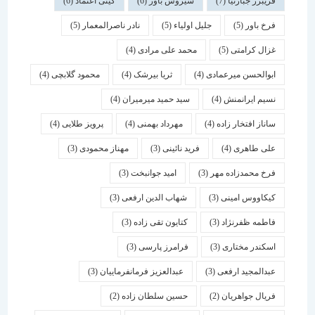
فریبرز جبارنیا
(7)
سیروس باور
(6)
گیتی اعتماد
(6)
فرخ باور
(5)
جلیل اولیاء
(5)
نادر ناصرالمعمار
(5)
غزال کرامتی
(5)
محمد علی مرادی
(4)
ابوالحسن میرعمادی
(4)
ثریا بیرشک
(4)
محمود گلابچی
(4)
نسیم ایرانمنش
(4)
سید حمید میرمیران
(4)
ساناز افتخار زاده
(4)
مهرداد بهمنی
(4)
پرویز طلایی
(4)
علی طاهری
(4)
فرید نائینی
(3)
مهناز محمودی
(3)
فرخ محمدزاده مهر
(3)
امید جوانبخت
(3)
کیکاووس امینی
(3)
شهاب الدین ارفعی
(3)
فاطمه ظفرنژاد
(3)
کتایون تقی زاده
(3)
اسكندر مختاری
(3)
فرامرز پارسی
(3)
عبدالمجید ارفعی
(3)
عبدالعزیز فرمانفرماییان
(3)
فریال جواهریان
(2)
حسین سلطان زاده
(2)