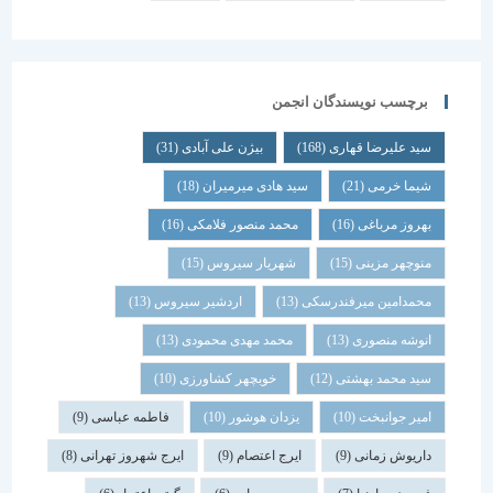
برچسب نویسندگان انجمن
سید علیرضا قهاری
(168)
بیژن علی آبادی
(31)
شیما خرمی
(21)
سید هادی میرمیران
(18)
بهروز مرباغی
(16)
محمد منصور فلامکی
(16)
منوچهر مزینی
(15)
شهریار سیروس
(15)
محمدامین میرفندرسکی
(13)
اردشیر سیروس
(13)
انوشه منصوری
(13)
محمد مهدی محمودی
(13)
سید محمد بهشتی
(12)
خوبچهر کشاورزی
(10)
امیر جوانبخت
(10)
یزدان هوشور
(10)
فاطمه عباسی
(9)
داریوش زمانی
(9)
ایرج اعتصام
(9)
ایرج شهروز تهرانی
(8)