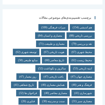
برچسب تقسیم‌بندی‌های موضوعی مقالات
هم اندیشی
(154)
میراث فرهنگی
(109)
بررسی تاریخی
(88)
معماری و انسان
(84)
نقد و بررسی
(79)
معماری و طبیعت
(71)
محیط شهری
(67)
هویت تاریخی
(67)
توسعه شهری
(62)
محیط زیست
(62)
تاریخ معاصر
(60)
منابع طبیعی
(58)
ابنیه تاریخی
(53)
سالروز و نکوداشت
(52)
معماری جهان
(47)
بافت تاریخی
(47)
روز معمار
(47)
فرهنگ و هنر
(46)
همایش معماری
(46)
تاریخ شفاهی
(41)
شهرسازی
(41)
معماری معاصر
(40)
فراخوان ها
(32)
معماری سبز
(31)
سنت و مدرنیته
(30)
فناوری
(26)