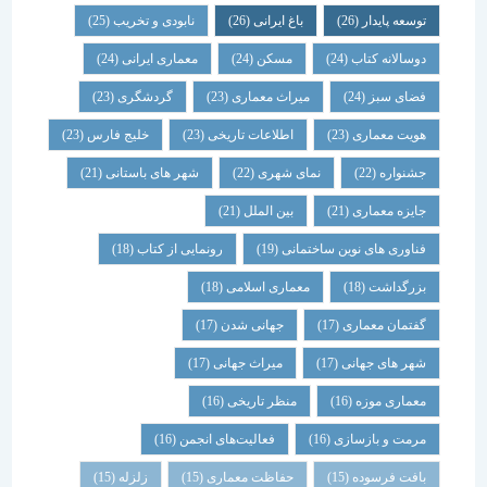
توسعه پایدار
(26)
باغ ایرانی
(26)
نابودی و تخریب
(25)
دوسالانه کتاب
(24)
مسکن
(24)
معماری ایرانی
(24)
فضای سبز
(24)
میراث معماری
(23)
گردشگری
(23)
هویت معماری
(23)
اطلاعات تاریخی
(23)
خلیج فارس
(23)
جشنواره
(22)
نمای شهری
(22)
شهر های باستانی
(21)
جایزه معماری
(21)
بین الملل
(21)
فناوری های نوین ساختمانی
(19)
رونمایی از کتاب
(18)
بزرگداشت
(18)
معماری اسلامی
(18)
گفتمان معماری
(17)
جهانی شدن
(17)
شهر های جهانی
(17)
میراث جهانی
(17)
معماری موزه
(16)
منظر تاریخی
(16)
مرمت و بازسازی
(16)
فعالیت‌های انجمن
(16)
بافت فرسوده
(15)
حفاظت معماری
(15)
زلزله
(15)