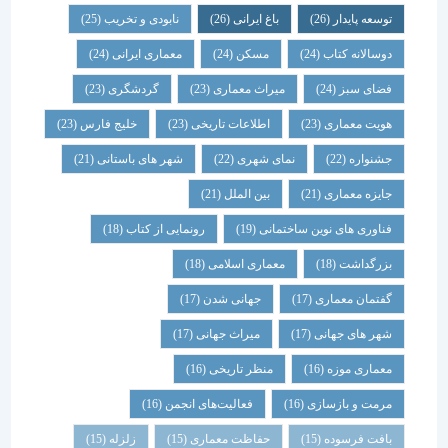
توسعه پایدار
(26)
باغ ایرانی
(26)
نابودی و تخریب
(25)
دوسالانه کتاب
(24)
مسکن
(24)
معماری ایرانی
(24)
فضای سبز
(24)
میراث معماری
(23)
گردشگری
(23)
هویت معماری
(23)
اطلاعات تاریخی
(23)
خلیج فارس
(23)
جشنواره
(22)
نمای شهری
(22)
شهر های باستانی
(21)
جایزه معماری
(21)
بین الملل
(21)
فناوری های نوین ساختمانی
(19)
رونمایی از کتاب
(18)
بزرگداشت
(18)
معماری اسلامی
(18)
گفتمان معماری
(17)
جهانی شدن
(17)
شهر های جهانی
(17)
میراث جهانی
(17)
معماری موزه
(16)
منظر تاریخی
(16)
مرمت و بازسازی
(16)
فعالیت‌های انجمن
(16)
بافت فرسوده
(15)
حفاظت معماری
(15)
زلزله
(15)