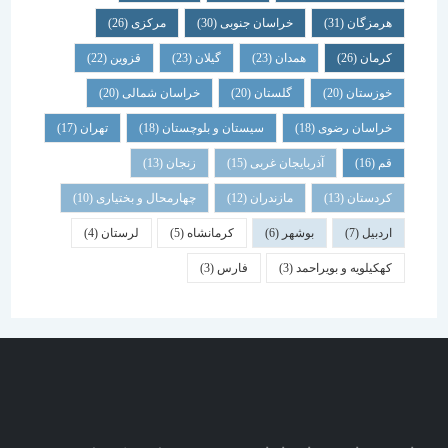
هرمزگان
(31)
خراسان جنوبی
(30)
مرکزی
(26)
کرمان
(26)
همدان
(23)
گیلان
(23)
قزوین
(22)
خوزستان
(20)
گلستان
(20)
خراسان شمالی
(20)
خراسان رضوی
(18)
سیستان و بلوچستان
(18)
تهران
(17)
قم
(16)
آذربایجان غربی
(15)
زنجان
(13)
کردستان
(13)
مازندران
(12)
چهارمحال و بختیاری
(10)
اردبیل
(7)
بوشهر
(6)
کرمانشاه
(5)
لرستان
(4)
کهکیلویه و بویراحمد
(3)
فارس
(3)