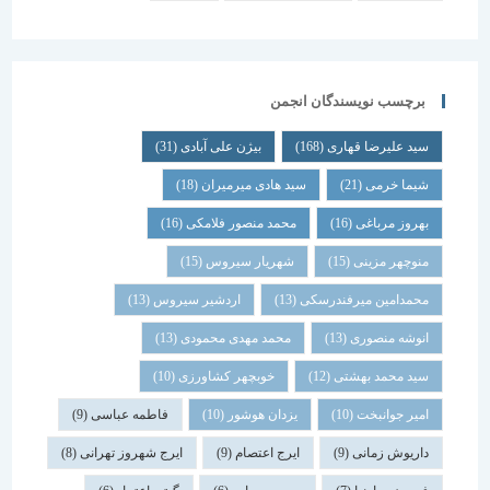
برچسب نویسندگان انجمن
سید علیرضا قهاری
(168)
بیژن علی آبادی
(31)
شیما خرمی
(21)
سید هادی میرمیران
(18)
بهروز مرباغی
(16)
محمد منصور فلامکی
(16)
منوچهر مزینی
(15)
شهریار سیروس
(15)
محمدامین میرفندرسکی
(13)
اردشیر سیروس
(13)
انوشه منصوری
(13)
محمد مهدی محمودی
(13)
سید محمد بهشتی
(12)
خوبچهر کشاورزی
(10)
امیر جوانبخت
(10)
یزدان هوشور
(10)
فاطمه عباسی
(9)
داریوش زمانی
(9)
ایرج اعتصام
(9)
ایرج شهروز تهرانی
(8)