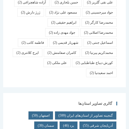
علی نقی گلریز
(2)
حسن بلخاری
(2)
آزاده شاهچراغی
(2)
جواد میرحسینی
(2)
مسعود علی نژاد
(2)
ژرژ دارش
(2)
محمدرضا کارگر
(2)
ابراهیم حقیقی
(2)
محمدرضا اصلانی
(2)
جواد مهدی زاده
(2)
اسماعیل جنتی
(2)
شهریار قدیمی
(2)
فاطمه کاتب
(2)
محمدکریم پیرنیا
(2)
کامران صفامنش
(2)
ایرج کلانتری
(2)
کورش دیباج طباطبایی
(2)
علی ملکی
(2)
احمد سعیدنیا
(2)
گالری تصاویر استان‌ها
گنجینه تصاویر از استان‌های ایران
(599)
اصفهان
(59)
آذربایجان شرقی
(55)
یزد
(46)
سمنان
(39)