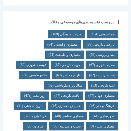
برچسب تقسیم‌بندی‌های موضوعی مقالات
هم اندیشی
(154)
میراث فرهنگی
(109)
بررسی تاریخی
(88)
معماری و انسان
(84)
نقد و بررسی
(79)
معماری و طبیعت
(71)
محیط شهری
(67)
هویت تاریخی
(67)
توسعه شهری
(62)
محیط زیست
(62)
تاریخ معاصر
(60)
منابع طبیعی
(58)
ابنیه تاریخی
(53)
سالروز و نکوداشت
(52)
معماری جهان
(47)
بافت تاریخی
(47)
روز معمار
(47)
فرهنگ و هنر
(46)
همایش معماری
(46)
تاریخ شفاهی
(41)
شهرسازی
(41)
معماری معاصر
(40)
فراخوان ها
(32)
معماری سبز
(31)
سنت و مدرنیته
(30)
فناوری
(26)