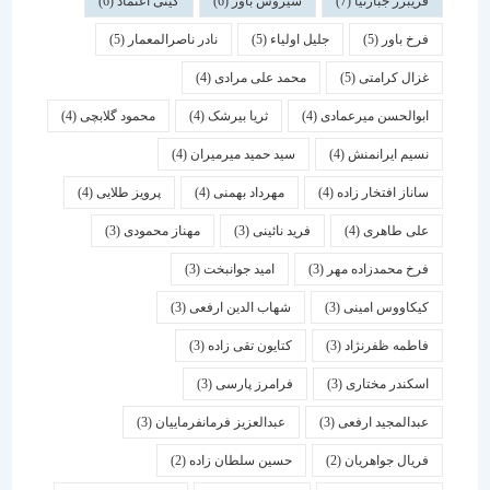
فریبرز جبارنیا
(7)
سیروس باور
(6)
گیتی اعتماد
(6)
فرخ باور
(5)
جلیل اولیاء
(5)
نادر ناصرالمعمار
(5)
غزال کرامتی
(5)
محمد علی مرادی
(4)
ابوالحسن میرعمادی
(4)
ثریا بیرشک
(4)
محمود گلابچی
(4)
نسیم ایرانمنش
(4)
سید حمید میرمیران
(4)
ساناز افتخار زاده
(4)
مهرداد بهمنی
(4)
پرویز طلایی
(4)
علی طاهری
(4)
فرید نائینی
(3)
مهناز محمودی
(3)
فرخ محمدزاده مهر
(3)
امید جوانبخت
(3)
کیکاووس امینی
(3)
شهاب الدین ارفعی
(3)
فاطمه ظفرنژاد
(3)
کتایون تقی زاده
(3)
اسكندر مختاری
(3)
فرامرز پارسی
(3)
عبدالمجید ارفعی
(3)
عبدالعزیز فرمانفرماییان
(3)
فریال جواهریان
(2)
حسین سلطان زاده
(2)