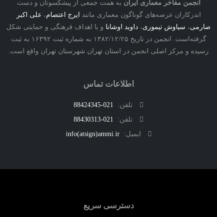
نجمن مفاخر معماری ایران
به همت جمعی از پیشکسوتان و دست
درکاران عرصه‌های گوناگون معماری مانند
ایرج اعتصام
،
علی اکبر
ی
،
سیاوش تیموری
،
داوید اوشانا
و با اهداف فرهنگی و حمایتی شکل
گرفته‌است. انجمن در تاریخ ۱۳۸۲/۱۲/۲۵ به شماره ثبت ۱۶۳۹۲ به ثبت
ه و مرکز اصلی انجمن در استان تهران شهرستان تهران واقع است.
اطلاعات تماس
تلفن:
021-88424345
تلفن:
021-88430313
ایمیل:
info(atsign)ammi.ir
دسترسی سریع