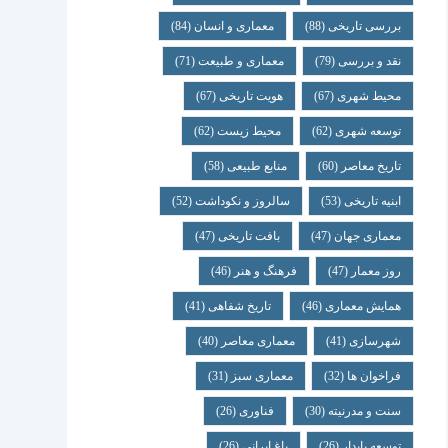
بررسی تاریخی
(88)
معماری و انسان
(84)
نقد و بررسی
(79)
معماری و طبیعت
(71)
محیط شهری
(67)
هویت تاریخی
(67)
توسعه شهری
(62)
محیط زیست
(62)
تاریخ معاصر
(60)
منابع طبیعی
(58)
ابنیه تاریخی
(53)
سالروز و نکوداشت
(52)
معماری جهان
(47)
بافت تاریخی
(47)
روز معمار
(47)
فرهنگ و هنر
(46)
همایش معماری
(46)
تاریخ شفاهی
(41)
شهرسازی
(41)
معماری معاصر
(40)
فراخوان ها
(32)
معماری سبز
(31)
سنت و مدرنیته
(30)
فناوری
(26)
توسعه پایدار
(26)
باغ ایرانی
(26)