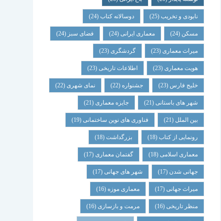
نابودی و تخریب
(25)
دوسالانه کتاب
(24)
مسکن
(24)
معماری ایرانی
(24)
فضای سبز
(24)
میراث معماری
(23)
گردشگری
(23)
هویت معماری
(23)
اطلاعات تاریخی
(23)
خلیج فارس
(23)
جشنواره
(22)
نمای شهری
(22)
شهر های باستانی
(21)
جایزه معماری
(21)
بین الملل
(21)
فناوری های نوین ساختمانی
(19)
رونمایی از کتاب
(18)
بزرگداشت
(18)
معماری اسلامی
(18)
گفتمان معماری
(17)
جهانی شدن
(17)
شهر های جهانی
(17)
میراث جهانی
(17)
معماری موزه
(16)
منظر تاریخی
(16)
مرمت و بازسازی
(16)