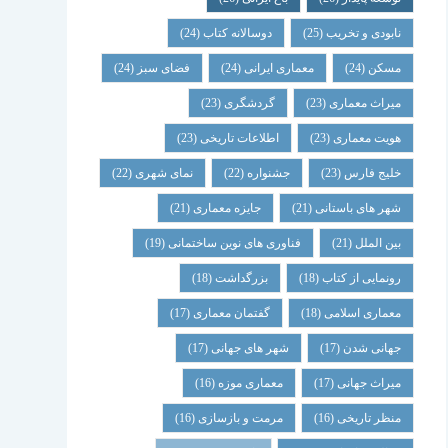
نابودی و تخریب
(25)
دوسالانه کتاب
(24)
مسکن
(24)
معماری ایرانی
(24)
فضای سبز
(24)
میراث معماری
(23)
گردشگری
(23)
هویت معماری
(23)
اطلاعات تاریخی
(23)
خلیج فارس
(23)
جشنواره
(22)
نمای شهری
(22)
شهر های باستانی
(21)
جایزه معماری
(21)
بین الملل
(21)
فناوری های نوین ساختمانی
(19)
رونمایی از کتاب
(18)
بزرگداشت
(18)
معماری اسلامی
(18)
گفتمان معماری
(17)
جهانی شدن
(17)
شهر های جهانی
(17)
میراث جهانی
(17)
معماری موزه
(16)
منظر تاریخی
(16)
مرمت و بازسازی
(16)