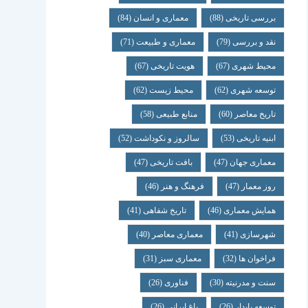
بررسی تاریخی
(88)
معماری و انسان
(84)
نقد و بررسی
(79)
معماری و طبیعت
(71)
محیط شهری
(67)
هویت تاریخی
(67)
توسعه شهری
(62)
محیط زیست
(62)
تاریخ معاصر
(60)
منابع طبیعی
(58)
ابنیه تاریخی
(53)
سالروز و نکوداشت
(52)
معماری جهان
(47)
بافت تاریخی
(47)
روز معمار
(47)
فرهنگ و هنر
(46)
همایش معماری
(46)
تاریخ شفاهی
(41)
شهرسازی
(41)
معماری معاصر
(40)
فراخوان ها
(32)
معماری سبز
(31)
سنت و مدرنیته
(30)
فناوری
(26)
توسعه پایدار
(26)
باغ ایرانی
(26)