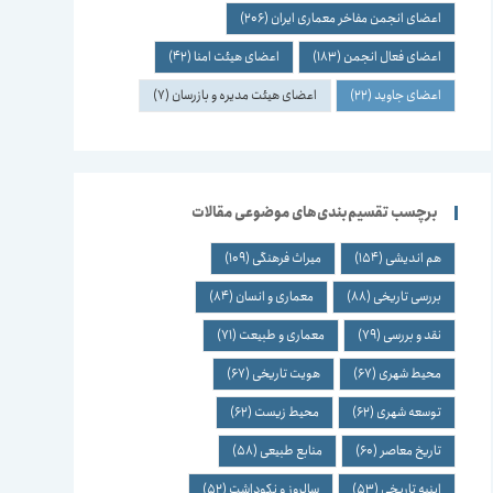
اعضای انجمن مفاخر معماری ایران
(206)
اعضای فعال انجمن
(183)
اعضای هیئت امنا
(42)
اعضای جاوید
(22)
اعضای هیئت مدیره و بازرسان
(7)
برچسب تقسیم‌بندی‌های موضوعی مقالات
هم اندیشی
(154)
میراث فرهنگی
(109)
بررسی تاریخی
(88)
معماری و انسان
(84)
نقد و بررسی
(79)
معماری و طبیعت
(71)
محیط شهری
(67)
هویت تاریخی
(67)
توسعه شهری
(62)
محیط زیست
(62)
تاریخ معاصر
(60)
منابع طبیعی
(58)
ابنیه تاریخی
(53)
سالروز و نکوداشت
(52)