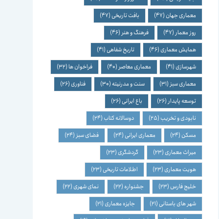
معماری جهان
(47)
بافت تاریخی
(47)
روز معمار
(47)
فرهنگ و هنر
(46)
همایش معماری
(46)
تاریخ شفاهی
(41)
شهرسازی
(41)
معماری معاصر
(40)
فراخوان ها
(32)
معماری سبز
(31)
سنت و مدرنیته
(30)
فناوری
(26)
توسعه پایدار
(26)
باغ ایرانی
(26)
نابودی و تخریب
(25)
دوسالانه کتاب
(24)
مسکن
(24)
معماری ایرانی
(24)
فضای سبز
(24)
میراث معماری
(23)
گردشگری
(23)
هویت معماری
(23)
اطلاعات تاریخی
(23)
خلیج فارس
(23)
جشنواره
(22)
نمای شهری
(22)
شهر های باستانی
(21)
جایزه معماری
(21)