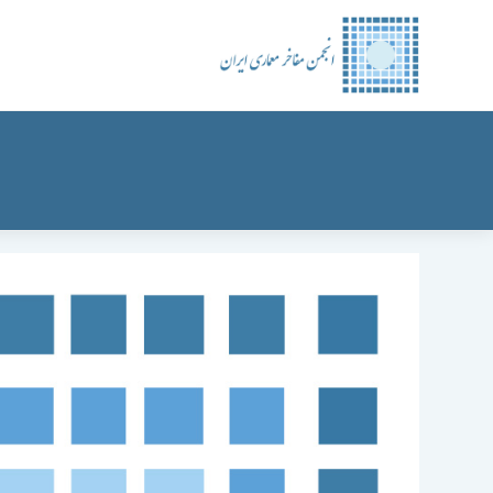
رش
ه
حتوا