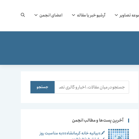
جستجوی
وعه تصاویر
آرشیو خبر یا مقاله
اعضای انجمن
وب
سایت
جستجو
جستجو
را
آخرین پست‌ها و مطالب انجمن
🖋️«بیانیه خانه کرمانشاه»«به مناسبت روز