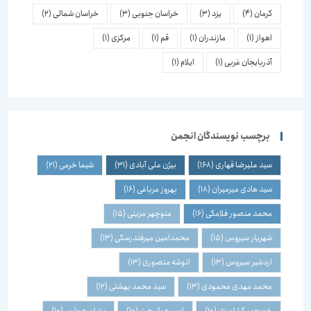
کرمان
(4)
یزد
(3)
خراسان جنوبی
(3)
خراسان شمالی
(2)
اهواز
(1)
مازندران
(1)
قم
(1)
مرکزی
(1)
آذربایجان غربی
(1)
ایلام
(1)
برچسب نویسندگان انجمن
سید علیرضا قهاری
(168)
بیژن علی آبادی
(31)
شیما خرمی
(21)
سید هادی میرمیران
(18)
بهروز مرباغی
(16)
محمد منصور فلامکی
(16)
منوچهر مزینی
(15)
شهریار سیروس
(15)
محمدامین میرفندرسکی
(13)
اردشیر سیروس
(13)
انوشه منصوری
(13)
محمد مهدی محمودی
(13)
سید محمد بهشتی
(12)
خوبچهر کشاورزی
(10)
امیر جوانبخت
(10)
یزدان هوشور
(10)