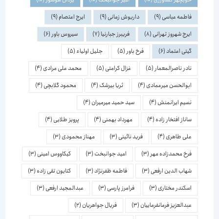
فاطمه عباسی
(9)
داریوش زمانی
(9)
ایرج اعتصام
(9)
ایرج شهروز تهرانی
(8)
فریبرز جبارنیا
(7)
سیروس باور
(6)
گیتی اعتماد
(6)
فرخ باور
(5)
جلیل اولیاء
(5)
نادر ناصرالمعمار
(5)
غزال کرامتی
(5)
محمد علی مرادی
(4)
ابوالحسن میرعمادی
(4)
ثریا بیرشک
(4)
محمود گلابچی
(4)
نسیم ایرانمنش
(4)
سید حمید میرمیران
(4)
ساناز افتخار زاده
(4)
مهرداد بهمنی
(4)
پرویز طلایی
(4)
علی طاهری
(4)
فرید نائینی
(3)
مهناز محمودی
(3)
فرخ محمدزاده مهر
(3)
امید جوانبخت
(3)
کیکاووس امینی
(3)
شهاب الدین ارفعی
(3)
فاطمه ظفرنژاد
(3)
کتایون تقی زاده
(3)
اسكندر مختاری
(3)
فرامرز پارسی
(3)
عبدالمجید ارفعی
(3)
عبدالعزیز فرمانفرماییان
(3)
فریال جواهریان
(2)