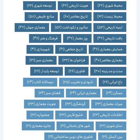
محیط شهری
(67)
هویت تاریخی
(67)
توسعه شهری
(62)
محیط زیست
(62)
تاریخ معاصر
(60)
منابع طبیعی
(58)
ابنیه تاریخی
(53)
سالروز و نکوداشت
(52)
معماری جهان
(47)
بافت تاریخی
(47)
روز معمار
(47)
فرهنگ و هنر
(46)
همایش معماری
(46)
تاریخ شفاهی
(41)
شهرسازی
(41)
معماری معاصر
(40)
فراخوان ها
(32)
معماری سبز
(31)
سنت و مدرنیته
(30)
فناوری
(26)
توسعه پایدار
(26)
باغ ایرانی
(26)
نابودی و تخریب
(25)
دوسالانه کتاب
(24)
مسکن
(24)
معماری ایرانی
(24)
فضای سبز
(24)
میراث معماری
(23)
گردشگری
(23)
هویت معماری
(23)
اطلاعات تاریخی
(23)
خلیج فارس
(23)
جشنواره
(22)
نمای شهری
(22)
شهر های باستانی
(21)
جایزه معماری
(21)
بین الملل
(21)
فناوری های نوین ساختمانی
(19)