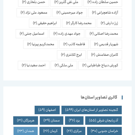
حسین سلطان زاده
(2)
علی نقی گلریز
(2)
حسن بلخاری
(2)
آزاده شاهچراغی
(2)
جواد میرحسینی
(2)
مسعود علی نژاد
(2)
ژرژ دارش
(2)
محمدرضا کارگر
(2)
ابراهیم حقیقی
(2)
محمدرضا اصلانی
(2)
جواد مهدی زاده
(2)
اسماعیل جنتی
(2)
شهریار قدیمی
(2)
فاطمه کاتب
(2)
محمدکریم پیرنیا
(2)
کامران صفامنش
(2)
ایرج کلانتری
(2)
کورش دیباج طباطبایی
(2)
علی ملکی
(2)
احمد سعیدنیا
(2)
گالری تصاویر استان‌ها
گنجینه تصاویر از استان‌های ایران
(599)
اصفهان
(59)
آذربایجان شرقی
(55)
یزد
(46)
سمنان
(39)
هرمزگان
(31)
خراسان جنوبی
(30)
مرکزی
(26)
کرمان
(26)
همدان
(23)