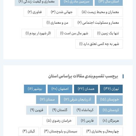
استان سال
(13)
سرزمین مادری
(10)
معماری و کیفیت زندگی
(6)
معماران و محیط زیست
(5)
جهانی شدن
(3)
فناوری
(2)
معمار و مسئولیت اجتماعی
(2)
من و معماری
(1)
تنها یک زمین
(1)
شهر مال من است
(1)
اگر شهردار بودم
(1)
شهر به چه کسی تعلق دارد
(1)
برچسب تقسیم‌بندی مقالات براساس استان
تهران
(146)
همدان
(27)
اصفهان
(20)
بوشهر
(16)
خوزستان
(15)
آذربایجان شرقی
(12)
سمنان
(12)
کردستان
(11)
کرمانشاه
(9)
گلستان
(9)
قزوین
(9)
هرمزگان
(8)
فارس
(6)
خراسان رضوی
(5)
چهارمحال و بختیاری
(4)
سیستان و بلوچستان
(4)
گیلان
(4)