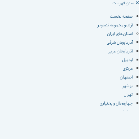
ستن فهرست
صفحه نخست
آرشیو مجموعه تصاویر
استان‌های ایران
آذربایجان شرقی
آذربایجان غربی
اردبیل
مرکزی
اصفهان
بوشهر
تهران
چهارمحال و بختیاری
خراسان جنوبی
خراسان رضوی
خراسان شمالی
خوزستان