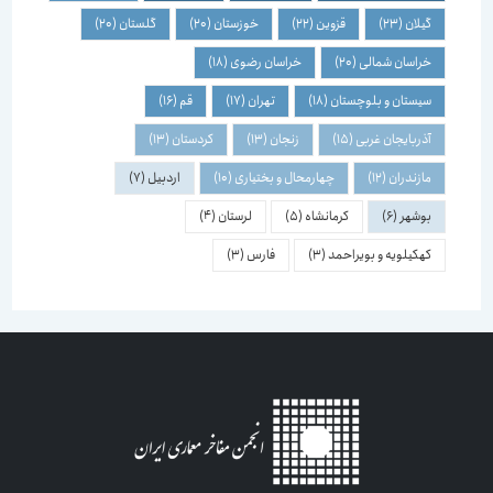
گیلان
(23)
قزوین
(22)
خوزستان
(20)
گلستان
(20)
خراسان شمالی
(20)
خراسان رضوی
(18)
سیستان و بلوچستان
(18)
تهران
(17)
قم
(16)
آذربایجان غربی
(15)
زنجان
(13)
کردستان
(13)
مازندران
(12)
چهارمحال و بختیاری
(10)
اردبیل
(7)
بوشهر
(6)
کرمانشاه
(5)
لرستان
(4)
کهکیلویه و بویراحمد
(3)
فارس
(3)