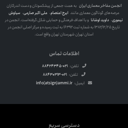
انجمن مفاخر معماری ایران
به همت جمعی از پیشکسوتان و دست اندرکاران
عرصه‌های گوناگون معماری مانند
ایرج اعتصام
،
علی اکبر صارمی
،
سیاوش
تیموری
،
داوید اوشانا
و با اهداف فرهنگی و حمایتی شکل گرفته‌است. انجمن در
تاریخ ۱۳۸۲/۱۲/۲۵ به شماره ثبت ۱۶۳۹۲ به ثبت رسیده و مرکز اصلی انجمن در
استان تهران شهرستان تهران واقع است.
اطلاعات تماس
تلفن:
021-88424345
تلفن:
021-88430313
ایمیل:
info(atsign)ammi.ir
دسترسی سریع