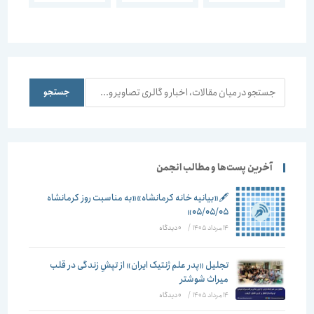
جستجو
جستجو
آخرین پست‌ها و مطالب انجمن
🖋️«بیانیه خانه کرمانشاه»«به مناسبت روز کرمانشاه
۰۵/۰۵/۰۵»
14 مرداد 1405
/
۰ دیدگاه
تجلیل «پدر علم ژنتیک ایران» از تپشِ زندگی در قلب
میراث شوشتر
14 مرداد 1405
/
۰ دیدگاه