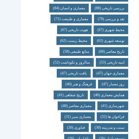
بررسی تاریخی
(88)
معماری و انسان
(84)
نقد و بررسی
(79)
معماری و طبیعت
(71)
محیط شهری
(67)
هویت تاریخی
(67)
توسعه شهری
(62)
محیط زیست
(62)
تاریخ معاصر
(60)
منابع طبیعی
(58)
ابنیه تاریخی
(53)
سالروز و نکوداشت
(52)
معماری جهان
(47)
بافت تاریخی
(47)
روز معمار
(47)
فرهنگ و هنر
(46)
همایش معماری
(46)
تاریخ شفاهی
(41)
شهرسازی
(41)
معماری معاصر
(40)
فراخوان ها
(32)
معماری سبز
(31)
سنت و مدرنیته
(30)
فناوری
(26)
توسعه پایدار
(26)
باغ ایرانی
(26)