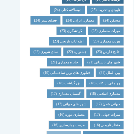
نابودی و تخریب
(25)
دوسالانه کتاب
(24)
مسکن
(24)
معماری ایرانی
(24)
فضای سبز
(24)
میراث معماری
(23)
گردشگری
(23)
هویت معماری
(23)
اطلاعات تاریخی
(23)
خلیج فارس
(23)
جشنواره
(22)
نمای شهری
(22)
شهر های باستانی
(21)
جایزه معماری
(21)
بین الملل
(21)
فناوری های نوین ساختمانی
(19)
رونمایی از کتاب
(18)
بزرگداشت
(18)
معماری اسلامی
(18)
گفتمان معماری
(17)
جهانی شدن
(17)
شهر های جهانی
(17)
میراث جهانی
(17)
معماری موزه
(16)
منظر تاریخی
(16)
مرمت و بازسازی
(16)