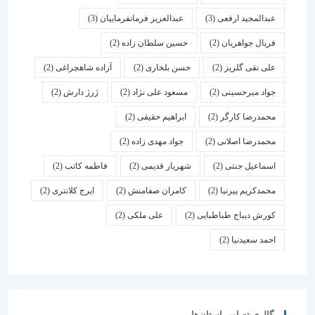
عبدالمجید ارفعی
(3)
عبدالعزیز فرمانفرماییان
(3)
فریال جواهریان
(2)
حسین سلطان زاده
(2)
علی نقی گلریز
(2)
حسن بلخاری
(2)
آزاده شاهچراغی
(2)
جواد میرحسینی
(2)
مسعود علی نژاد
(2)
ژرژ دارش
(2)
محمدرضا کارگر
(2)
ابراهیم حقیقی
(2)
محمدرضا اصلانی
(2)
جواد مهدی زاده
(2)
اسماعیل جنتی
(2)
شهریار قدیمی
(2)
فاطمه کاتب
(2)
محمدکریم پیرنیا
(2)
کامران صفامنش
(2)
ایرج کلانتری
(2)
کورش دیباج طباطبایی
(2)
علی ملکی
(2)
احمد سعیدنیا
(2)
گالری تصاویر استان‌ها