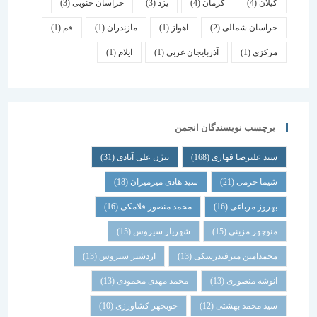
گیلان
(4)
کرمان
(4)
یزد
(3)
خراسان جنوبی
(3)
خراسان شمالی
(2)
اهواز
(1)
مازندران
(1)
قم
(1)
مرکزی
(1)
آذربایجان غربی
(1)
ایلام
(1)
برچسب نویسندگان انجمن
سید علیرضا قهاری
(168)
بیژن علی آبادی
(31)
شیما خرمی
(21)
سید هادی میرمیران
(18)
بهروز مرباغی
(16)
محمد منصور فلامکی
(16)
منوچهر مزینی
(15)
شهریار سیروس
(15)
محمدامین میرفندرسکی
(13)
اردشیر سیروس
(13)
انوشه منصوری
(13)
محمد مهدی محمودی
(13)
سید محمد بهشتی
(12)
خوبچهر کشاورزی
(10)