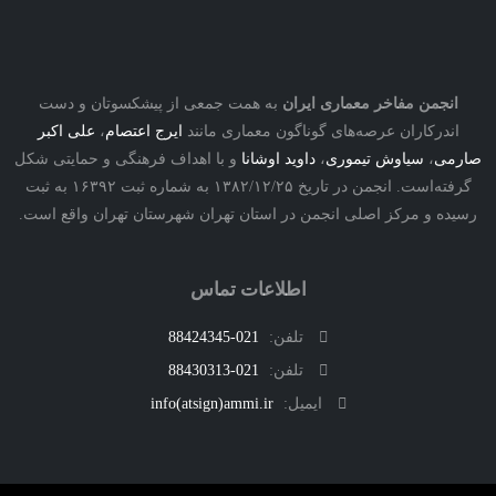
نجمن مفاخر معماری ایران
به همت جمعی از پیشکسوتان و دست
درکاران عرصه‌های گوناگون معماری مانند
ایرج اعتصام
،
علی اکبر
ی
،
سیاوش تیموری
،
داوید اوشانا
و با اهداف فرهنگی و حمایتی شکل
گرفته‌است. انجمن در تاریخ ۱۳۸۲/۱۲/۲۵ به شماره ثبت ۱۶۳۹۲ به ثبت
ه و مرکز اصلی انجمن در استان تهران شهرستان تهران واقع است.
اطلاعات تماس
تلفن:
021-88424345
تلفن:
021-88430313
ایمیل:
info(atsign)ammi.ir