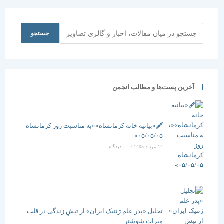
جستجو
جستجو
آخرین پست‌ها و مطالب انجمن
🖋️«بیانیه خانه کرمانشاه»«به مناسبت روز کرمانشاه
۰۵/۰۵/۰۵»
14 مرداد 1405
/
۰ دیدگاه
تجلیل «پدر علم ژنتیک ایران» از تپشِ زندگی در قلب
میراث شوشتر