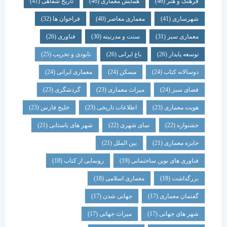
فرهنگ و هنر
(46)
همایش معماری
(46)
تاریخ شفاهی
(41)
شهرسازی
(41)
معماری معاصر
(40)
فراخوان ها
(32)
معماری سبز
(31)
سنت و مدرنیته
(30)
فناوری
(26)
توسعه پایدار
(26)
باغ ایرانی
(26)
نابودی و تخریب
(25)
دوسالانه کتاب
(24)
مسکن
(24)
معماری ایرانی
(24)
فضای سبز
(24)
میراث معماری
(23)
گردشگری
(23)
هویت معماری
(23)
اطلاعات تاریخی
(23)
خلیج فارس
(23)
جشنواره
(22)
نمای شهری
(22)
شهر های باستانی
(21)
جایزه معماری
(21)
بین الملل
(21)
فناوری های نوین ساختمانی
(19)
رونمایی از کتاب
(18)
بزرگداشت
(18)
معماری اسلامی
(18)
گفتمان معماری
(17)
جهانی شدن
(17)
شهر های جهانی
(17)
میراث جهانی
(17)