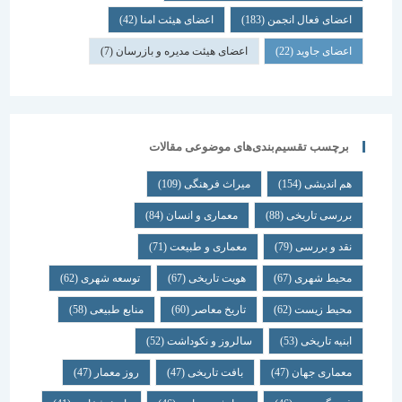
اعضای فعال انجمن
(183)
اعضای هیئت امنا
(42)
اعضای جاوید
(22)
اعضای هیئت مدیره و بازرسان
(7)
برچسب تقسیم‌بندی‌های موضوعی مقالات
هم اندیشی
(154)
میراث فرهنگی
(109)
بررسی تاریخی
(88)
معماری و انسان
(84)
نقد و بررسی
(79)
معماری و طبیعت
(71)
محیط شهری
(67)
هویت تاریخی
(67)
توسعه شهری
(62)
محیط زیست
(62)
تاریخ معاصر
(60)
منابع طبیعی
(58)
ابنیه تاریخی
(53)
سالروز و نکوداشت
(52)
معماری جهان
(47)
بافت تاریخی
(47)
روز معمار
(47)