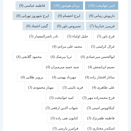
امیر جوانبخت
(10)
یزدان هوشور
(10)
فاطمه عباسی
(9)
داریوش زمانی
(9)
ایرج اعتصام
(9)
ایرج شهروز تهرانی
(8)
فریبرز جبارنیا
(7)
سیروس باور
(6)
گیتی اعتماد
(6)
فرخ باور
(5)
جلیل اولیاء
(5)
نادر ناصرالمعمار
(5)
غزال کرامتی
(5)
محمد علی مرادی
(4)
ابوالحسن میرعمادی
(4)
ثریا بیرشک
(4)
محمود گلابچی
(4)
نسیم ایرانمنش
(4)
سید حمید میرمیران
(4)
ساناز افتخار زاده
(4)
مهرداد بهمنی
(4)
پرویز طلایی
(4)
علی طاهری
(4)
فرید نائینی
(3)
مهناز محمودی
(3)
فرخ محمدزاده مهر
(3)
امید جوانبخت
(3)
کیکاووس امینی
(3)
شهاب الدین ارفعی
(3)
فاطمه ظفرنژاد
(3)
کتایون تقی زاده
(3)
اسكندر مختاری
(3)
فرامرز پارسی
(3)