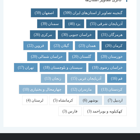
گنجینه تصاویر از استان‌های ایران
(599)
اصفهان
(59)
آذربایجان شرقی
(55)
یزد
(46)
سمنان
(39)
هرمزگان
(31)
خراسان جنوبی
(30)
مرکزی
(26)
کرمان
(26)
همدان
(23)
گیلان
(23)
قزوین
(22)
خوزستان
(20)
گلستان
(20)
خراسان شمالی
(20)
خراسان رضوی
(18)
سیستان و بلوچستان
(18)
تهران
(17)
قم
(16)
آذربایجان غربی
(15)
زنجان
(13)
کردستان
(13)
مازندران
(12)
چهارمحال و بختیاری
(10)
اردبیل
(7)
بوشهر
(6)
کرمانشاه
(5)
لرستان
(4)
کهکیلویه و بویراحمد
(3)
فارس
(3)