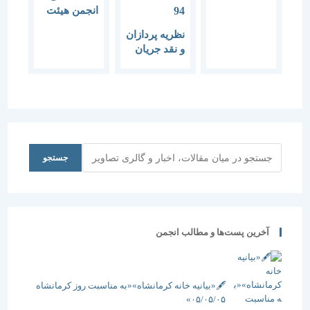
معماری
انجمن هیئت
امنا-1389-
نظریه پردازان
معماری برای
و نقد جریان
صنایع
های فکری در
معماری
(نشست دوم)
جستجو
جستجو
آخرین پست‌ها و مطالب انجمن
🖋️«بیانیه خانه کرمانشاه»«به مناسبت روز کرمانشاه
۰۵/۰۵/۰۵»