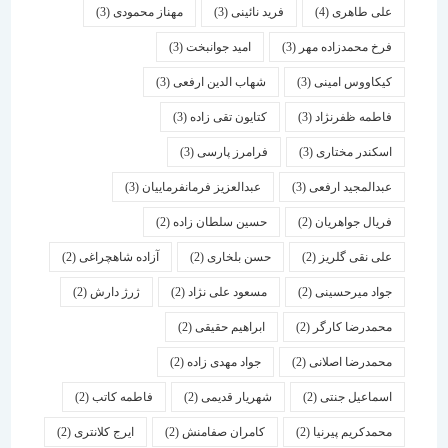
علی طاهری
(4)
فرید نائینی
(3)
مهناز محمودی
(3)
فرخ محمدزاده مهر
(3)
امید جوانبخت
(3)
کیکاووس امینی
(3)
شهاب الدین ارفعی
(3)
فاطمه ظفرنژاد
(3)
کتایون تقی زاده
(3)
اسكندر مختاری
(3)
فرامرز پارسی
(3)
عبدالمجید ارفعی
(3)
عبدالعزیز فرمانفرماییان
(3)
فریال جواهریان
(2)
حسین سلطان زاده
(2)
علی نقی گلریز
(2)
حسن بلخاری
(2)
آزاده شاهچراغی
(2)
جواد میرحسینی
(2)
مسعود علی نژاد
(2)
ژرژ دارش
(2)
محمدرضا کارگر
(2)
ابراهیم حقیقی
(2)
محمدرضا اصلانی
(2)
جواد مهدی زاده
(2)
اسماعیل جنتی
(2)
شهریار قدیمی
(2)
فاطمه کاتب
(2)
محمدکریم پیرنیا
(2)
کامران صفامنش
(2)
ایرج کلانتری
(2)