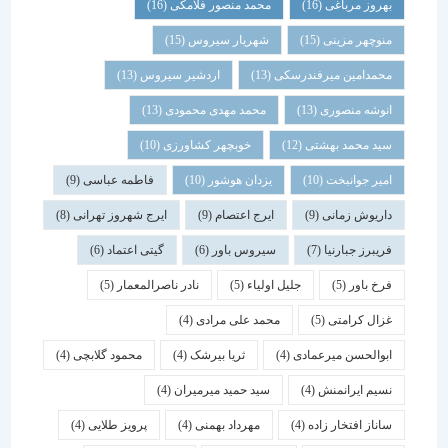
بهروز مرباغی
(16)
محمد منصور فلامکی
(16)
منوچهر مزینی
(15)
شهریار سیروس
(15)
محمدامین میرفندرسکی
(13)
اردشیر سیروس
(13)
انوشه منصوری
(13)
محمد مهدی محمودی
(13)
سید محمد بهشتی
(12)
خوبچهر کشاورزی
(10)
امیر جوانبخت
(10)
یزدان هوشور
(10)
فاطمه عباسی
(9)
داریوش زمانی
(9)
ایرج اعتصام
(9)
ایرج شهروز تهرانی
(8)
فریبرز جبارنیا
(7)
سیروس باور
(6)
گیتی اعتماد
(6)
فرخ باور
(5)
جلیل اولیاء
(5)
نادر ناصرالمعمار
(5)
غزال کرامتی
(5)
محمد علی مرادی
(4)
ابوالحسن میرعمادی
(4)
ثریا بیرشک
(4)
محمود گلابچی
(4)
نسیم ایرانمنش
(4)
سید حمید میرمیران
(4)
ساناز افتخار زاده
(4)
مهرداد بهمنی
(4)
پرویز طلایی
(4)