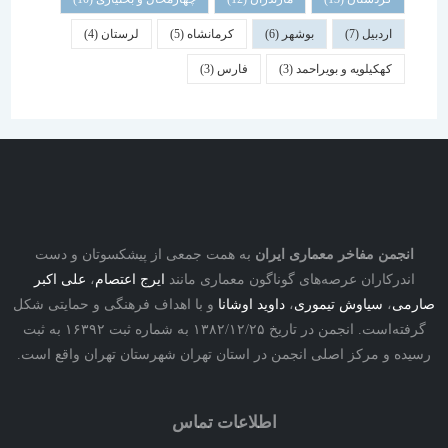
اردبیل
(7)
بوشهر
(6)
کرمانشاه
(5)
لرستان
(4)
کهکیلویه و بویراحمد
(3)
فارس
(3)
نجمن مفاخر معماری ایران
به همت جمعی از پیشکسوتان و دست
درکاران عرصه‌های گوناگون معماری مانند
ایرج اعتصام
،
علی اکبر
ی
،
سیاوش تیموری
،
داوید اوشانا
و با اهداف فرهنگی و حمایتی شکل
گرفته‌است. انجمن در تاریخ ۱۳۸۲/۱۲/۲۵ به شماره ثبت ۱۶۳۹۲ به ثبت
ه و مرکز اصلی انجمن در استان تهران شهرستان تهران واقع است.
اطلاعات تماس