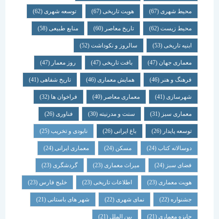
محیط شهری
(67)
هویت تاریخی
(67)
توسعه شهری
(62)
محیط زیست
(62)
تاریخ معاصر
(60)
منابع طبیعی
(58)
ابنیه تاریخی
(53)
سالروز و نکوداشت
(52)
معماری جهان
(47)
بافت تاریخی
(47)
روز معمار
(47)
فرهنگ و هنر
(46)
همایش معماری
(46)
تاریخ شفاهی
(41)
شهرسازی
(41)
معماری معاصر
(40)
فراخوان ها
(32)
معماری سبز
(31)
سنت و مدرنیته
(30)
فناوری
(26)
توسعه پایدار
(26)
باغ ایرانی
(26)
نابودی و تخریب
(25)
دوسالانه کتاب
(24)
مسکن
(24)
معماری ایرانی
(24)
فضای سبز
(24)
میراث معماری
(23)
گردشگری
(23)
هویت معماری
(23)
اطلاعات تاریخی
(23)
خلیج فارس
(23)
جشنواره
(22)
نمای شهری
(22)
شهر های باستانی
(21)
جایزه معماری
(21)
بین الملل
(21)