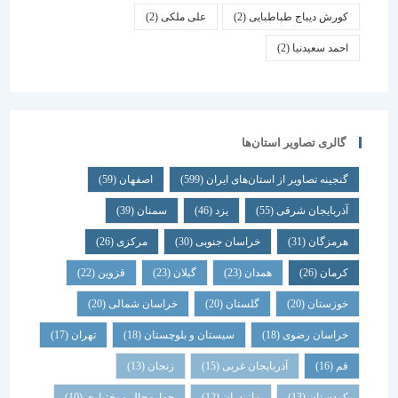
کورش دیباج طباطبایی
(2)
علی ملکی
(2)
احمد سعیدنیا
(2)
گالری تصاویر استان‌ها
گنجینه تصاویر از استان‌های ایران
(599)
اصفهان
(59)
آذربایجان شرقی
(55)
یزد
(46)
سمنان
(39)
هرمزگان
(31)
خراسان جنوبی
(30)
مرکزی
(26)
کرمان
(26)
همدان
(23)
گیلان
(23)
قزوین
(22)
خوزستان
(20)
گلستان
(20)
خراسان شمالی
(20)
خراسان رضوی
(18)
سیستان و بلوچستان
(18)
تهران
(17)
قم
(16)
آذربایجان غربی
(15)
زنجان
(13)
کردستان
(13)
مازندران
(12)
چهارمحال و بختیاری
(10)