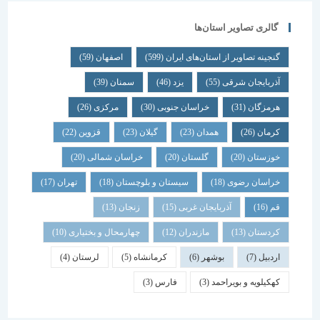
گالری تصاویر استان‌ها
گنجینه تصاویر از استان‌های ایران
(599)
اصفهان
(59)
آذربایجان شرقی
(55)
یزد
(46)
سمنان
(39)
هرمزگان
(31)
خراسان جنوبی
(30)
مرکزی
(26)
کرمان
(26)
همدان
(23)
گیلان
(23)
قزوین
(22)
خوزستان
(20)
گلستان
(20)
خراسان شمالی
(20)
خراسان رضوی
(18)
سیستان و بلوچستان
(18)
تهران
(17)
قم
(16)
آذربایجان غربی
(15)
زنجان
(13)
کردستان
(13)
مازندران
(12)
چهارمحال و بختیاری
(10)
اردبیل
(7)
بوشهر
(6)
کرمانشاه
(5)
لرستان
(4)
کهکیلویه و بویراحمد
(3)
فارس
(3)