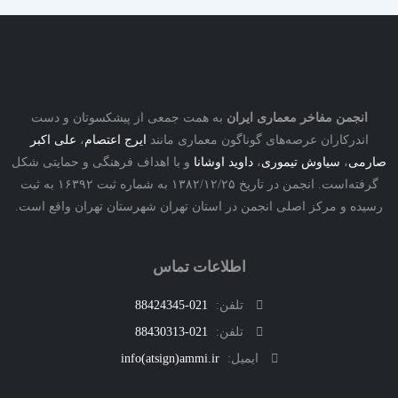
نجمن مفاخر معماری ایران
به همت جمعی از پیشکسوتان و دست
درکاران عرصه‌های گوناگون معماری مانند
ایرج اعتصام
،
علی اکبر
ی
،
سیاوش تیموری
،
داوید اوشانا
و با اهداف فرهنگی و حمایتی شکل
گرفته‌است. انجمن در تاریخ ۱۳۸۲/۱۲/۲۵ به شماره ثبت ۱۶۳۹۲ به ثبت
ه و مرکز اصلی انجمن در استان تهران شهرستان تهران واقع است.
اطلاعات تماس
تلفن:
021-88424345
تلفن:
021-88430313
ایمیل:
info(atsign)ammi.ir