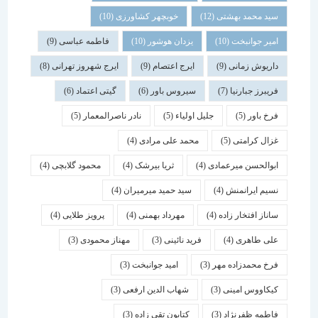
سید محمد بهشتی
(12)
خوبچهر کشاورزی
(10)
امیر جوانبخت
(10)
یزدان هوشور
(10)
فاطمه عباسی
(9)
داریوش زمانی
(9)
ایرج اعتصام
(9)
ایرج شهروز تهرانی
(8)
فریبرز جبارنیا
(7)
سیروس باور
(6)
گیتی اعتماد
(6)
فرخ باور
(5)
جلیل اولیاء
(5)
نادر ناصرالمعمار
(5)
غزال کرامتی
(5)
محمد علی مرادی
(4)
ابوالحسن میرعمادی
(4)
ثریا بیرشک
(4)
محمود گلابچی
(4)
نسیم ایرانمنش
(4)
سید حمید میرمیران
(4)
ساناز افتخار زاده
(4)
مهرداد بهمنی
(4)
پرویز طلایی
(4)
علی طاهری
(4)
فرید نائینی
(3)
مهناز محمودی
(3)
فرخ محمدزاده مهر
(3)
امید جوانبخت
(3)
کیکاووس امینی
(3)
شهاب الدین ارفعی
(3)
فاطمه ظفرنژاد
(3)
کتایون تقی زاده
(3)