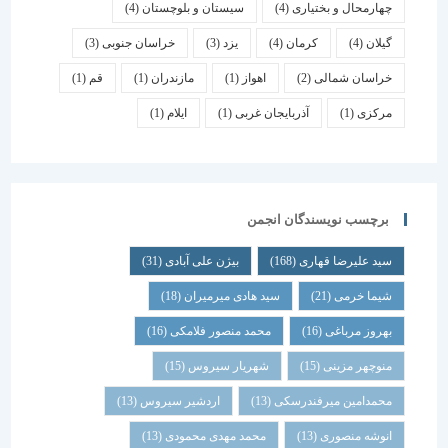
چهارمحال و بختیاری
(4)
سیستان و بلوچستان
(4)
گیلان
(4)
کرمان
(4)
یزد
(3)
خراسان جنوبی
(3)
خراسان شمالی
(2)
اهواز
(1)
مازندران
(1)
قم
(1)
مرکزی
(1)
آذربایجان غربی
(1)
ایلام
(1)
برچسب نویسندگان انجمن
سید علیرضا قهاری
(168)
بیژن علی آبادی
(31)
شیما خرمی
(21)
سید هادی میرمیران
(18)
بهروز مرباغی
(16)
محمد منصور فلامکی
(16)
منوچهر مزینی
(15)
شهریار سیروس
(15)
محمدامین میرفندرسکی
(13)
اردشیر سیروس
(13)
انوشه منصوری
(13)
محمد مهدی محمودی
(13)