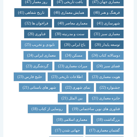
معماری جهان
(47)
بافت تاریخی
(47)
روز معمار
(47)
فرهنگ و هنر
(46)
همایش معماری
(46)
تاریخ شفاهی
(41)
شهرسازی
(41)
معماری معاصر
(40)
فراخوان ها
(32)
معماری سبز
(31)
سنت و مدرنیته
(30)
فناوری
(26)
توسعه پایدار
(26)
باغ ایرانی
(26)
نابودی و تخریب
(25)
دوسالانه کتاب
(24)
مسکن
(24)
معماری ایرانی
(24)
فضای سبز
(24)
میراث معماری
(23)
گردشگری
(23)
هویت معماری
(23)
اطلاعات تاریخی
(23)
خلیج فارس
(23)
جشنواره
(22)
نمای شهری
(22)
شهر های باستانی
(21)
جایزه معماری
(21)
بین الملل
(21)
فناوری های نوین ساختمانی
(19)
رونمایی از کتاب
(18)
بزرگداشت
(18)
معماری اسلامی
(18)
گفتمان معماری
(17)
جهانی شدن
(17)