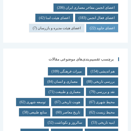
اعضای انجمن مفاخر معماری ایران
(206)
اعضای فعال انجمن
(183)
اعضای هیئت امنا
(42)
اعضای جاوید
(22)
اعضای هیئت مدیره و بازرسان
(7)
برچسب تقسیم‌بندی‌های موضوعی مقالات
هم اندیشی
(154)
میراث فرهنگی
(109)
بررسی تاریخی
(88)
معماری و انسان
(84)
نقد و بررسی
(79)
معماری و طبیعت
(71)
محیط شهری
(67)
هویت تاریخی
(67)
توسعه شهری
(62)
محیط زیست
(62)
تاریخ معاصر
(60)
منابع طبیعی
(58)
ابنیه تاریخی
(53)
سالروز و نکوداشت
(52)