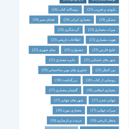
نابودی و تخریب
(25)
دوسالانه کتاب
(24)
مسکن
(24)
معماری ایرانی
(24)
فضای سبز
(24)
میراث معماری
(23)
گردشگری
(23)
هویت معماری
(23)
اطلاعات تاریخی
(23)
خلیج فارس
(23)
جشنواره
(22)
نمای شهری
(22)
شهر های باستانی
(21)
جایزه معماری
(21)
بین الملل
(21)
فناوری های نوین ساختمانی
(19)
رونمایی از کتاب
(18)
بزرگداشت
(18)
معماری اسلامی
(18)
گفتمان معماری
(17)
جهانی شدن
(17)
شهر های جهانی
(17)
میراث جهانی
(17)
معماری موزه
(16)
منظر تاریخی
(16)
مرمت و بازسازی
(16)