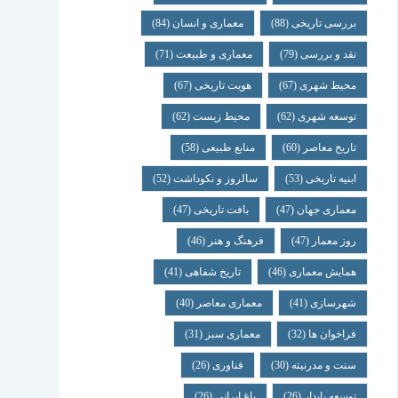
بررسی تاریخی
(88)
معماری و انسان
(84)
نقد و بررسی
(79)
معماری و طبیعت
(71)
محیط شهری
(67)
هویت تاریخی
(67)
توسعه شهری
(62)
محیط زیست
(62)
تاریخ معاصر
(60)
منابع طبیعی
(58)
ابنیه تاریخی
(53)
سالروز و نکوداشت
(52)
معماری جهان
(47)
بافت تاریخی
(47)
روز معمار
(47)
فرهنگ و هنر
(46)
همایش معماری
(46)
تاریخ شفاهی
(41)
شهرسازی
(41)
معماری معاصر
(40)
فراخوان ها
(32)
معماری سبز
(31)
سنت و مدرنیته
(30)
فناوری
(26)
توسعه پایدار
(26)
باغ ایرانی
(26)