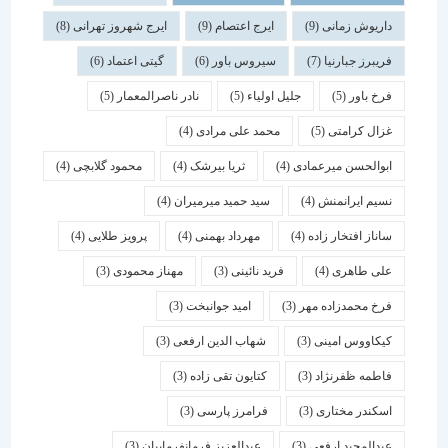
داریوش زمانی
(9)
ایرج اعتصام
(9)
ایرج شهروز تهرانی
(8)
فریبرز جبارنیا
(7)
سیروس باور
(6)
گیتی اعتماد
(6)
فرخ باور
(5)
جلیل اولیاء
(5)
نادر ناصرالمعمار
(5)
غزال کرامتی
(5)
محمد علی مرادی
(4)
ابوالحسن میرعمادی
(4)
ثریا بیرشک
(4)
محمود گلابچی
(4)
نسیم ایرانمنش
(4)
سید حمید میرمیران
(4)
ساناز افتخار زاده
(4)
مهرداد بهمنی
(4)
پرویز طلایی
(4)
علی طاهری
(4)
فرید نائینی
(3)
مهناز محمودی
(3)
فرخ محمدزاده مهر
(3)
امید جوانبخت
(3)
کیکاووس امینی
(3)
شهاب الدین ارفعی
(3)
فاطمه ظفرنژاد
(3)
کتایون تقی زاده
(3)
اسكندر مختاری
(3)
فرامرز پارسی
(3)
عبدالمجید ارفعی
(3)
عبدالعزیز فرمانفرماییان
(3)