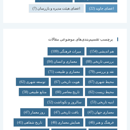
اعضای جاوید
(22)
اعضای هیئت مدیره و بازرسان
(7)
برچسب تقسیم‌بندی‌های موضوعی مقالات
هم اندیشی
(154)
میراث فرهنگی
(109)
بررسی تاریخی
(88)
معماری و انسان
(84)
نقد و بررسی
(79)
معماری و طبیعت
(71)
محیط شهری
(67)
هویت تاریخی
(67)
توسعه شهری
(62)
محیط زیست
(62)
تاریخ معاصر
(60)
منابع طبیعی
(58)
ابنیه تاریخی
(53)
سالروز و نکوداشت
(52)
معماری جهان
(47)
بافت تاریخی
(47)
روز معمار
(47)
فرهنگ و هنر
(46)
همایش معماری
(46)
تاریخ شفاهی
(41)