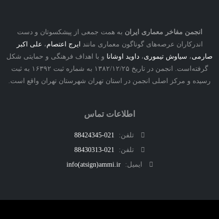
نجمن مفاخر معماری ایران
به همت جمعی از پیشکسوتان و دست
درکاران عرصه‌های گوناگون معماری مانند
ایرج اعتصام
،
علی اکبر
ی
،
سیاوش تیموری
،
داوید اوشانا
و با اهداف فرهنگی و حمایتی شکل
گرفته‌است. انجمن در تاریخ ۱۳۸۲/۱۲/۲۵ به شماره ثبت ۱۶۳۹۲ به ثبت
ه و مرکز اصلی انجمن در استان تهران شهرستان تهران واقع است.
اطلاعات تماس
تلفن:
021-88424345
تلفن:
021-88430313
ایمیل:
info(atsign)ammi.ir