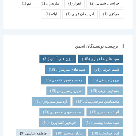
خراسان شمالی
(2)
اهواز
(1)
مازندران
(1)
قم
(1)
مرکزی
(1)
آذربایجان غربی
(1)
ایلام
(1)
برچسب نویسندگان انجمن
سید علیرضا قهاری
(168)
بیژن علی آبادی
(31)
شیما خرمی
(21)
سید هادی میرمیران
(18)
بهروز مرباغی
(16)
محمد منصور فلامکی
(16)
منوچهر مزینی
(15)
شهریار سیروس
(15)
محمدامین میرفندرسکی
(13)
اردشیر سیروس
(13)
انوشه منصوری
(13)
محمد مهدی محمودی
(13)
سید محمد بهشتی
(12)
خوبچهر کشاورزی
(10)
امیر جوانبخت
(10)
یزدان هوشور
(10)
فاطمه عباسی
(9)