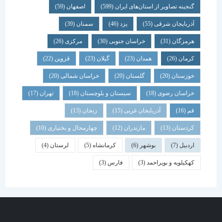
گنجینه تصاویر از استان‌های ایران
(599)
اصفهان
(59)
آذربایجان شرقی
(55)
یزد
(46)
سمنان
(39)
هرمزگان
(31)
خراسان جنوبی
(30)
مرکزی
(26)
کرمان
(26)
همدان
(23)
گیلان
(23)
قزوین
(22)
خوزستان
(20)
گلستان
(20)
خراسان شمالی
(20)
خراسان رضوی
(18)
سیستان و بلوچستان
(18)
تهران
(17)
قم
(16)
آذربایجان غربی
(15)
زنجان
(13)
کردستان
(13)
مازندران
(12)
چهارمحال و بختیاری
(10)
اردبیل
(7)
بوشهر
(6)
کرمانشاه
(5)
لرستان
(4)
کهکیلویه و بویراحمد
(3)
فارس
(3)