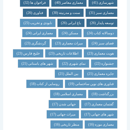
شهرسازی
(41)
معماری معاصر
(40)
فراخوان ها
(32)
معماری سبز
(31)
سنت و مدرنیته
(30)
فناوری
(26)
توسعه پایدار
(26)
باغ ایرانی
(26)
نابودی و تخریب
(25)
دوسالانه کتاب
(24)
مسکن
(24)
معماری ایرانی
(24)
فضای سبز
(24)
میراث معماری
(23)
گردشگری
(23)
هویت معماری
(23)
اطلاعات تاریخی
(23)
خلیج فارس
(23)
جشنواره
(22)
نمای شهری
(22)
شهر های باستانی
(21)
جایزه معماری
(21)
بین الملل
(21)
فناوری های نوین ساختمانی
(19)
رونمایی از کتاب
(18)
بزرگداشت
(18)
معماری اسلامی
(18)
گفتمان معماری
(17)
جهانی شدن
(17)
شهر های جهانی
(17)
میراث جهانی
(17)
معماری موزه
(16)
منظر تاریخی
(16)