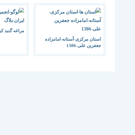
مراغه گنبد کبود 
استان مرکزی-آستانه-امامزاده
جعفربن علی-1386