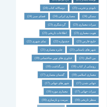
نابودی و تخریب
(25)
دوسالانه کتاب
(24)
مسکن
(24)
معماری ایرانی
(24)
فضای سبز
(24)
میراث معماری
(23)
گردشگری
(23)
هویت معماری
(23)
اطلاعات تاریخی
(23)
خلیج فارس
(23)
جشنواره
(22)
نمای شهری
(22)
شهر های باستانی
(21)
جایزه معماری
(21)
بین الملل
(21)
فناوری های نوین ساختمانی
(19)
رونمایی از کتاب
(18)
بزرگداشت
(18)
معماری اسلامی
(18)
گفتمان معماری
(17)
جهانی شدن
(17)
شهر های جهانی
(17)
میراث جهانی
(17)
معماری موزه
(16)
منظر تاریخی
(16)
مرمت و بازسازی
(16)