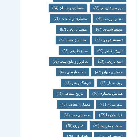
بررسی تاریخی
(88)
معماری و انسان
(84)
نقد و بررسی
(79)
معماری و طبیعت
(71)
محیط شهری
(67)
هویت تاریخی
(67)
توسعه شهری
(62)
محیط زیست
(62)
تاریخ معاصر
(60)
منابع طبیعی
(58)
ابنیه تاریخی
(53)
سالروز و نکوداشت
(52)
معماری جهان
(47)
بافت تاریخی
(47)
روز معمار
(47)
فرهنگ و هنر
(46)
همایش معماری
(46)
تاریخ شفاهی
(41)
شهرسازی
(41)
معماری معاصر
(40)
فراخوان ها
(32)
معماری سبز
(31)
سنت و مدرنیته
(30)
فناوری
(26)
توسعه پایدار
(26)
باغ ایرانی
(26)