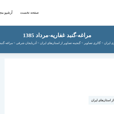
صفحه نخست
آرشیو مج
مراغه-گنبد غفاریه-مرداد 1385
ی ایران
>
گالری تصاویر
>
گنجینه تصاویر از استان‌های ایران
>
آذربایجان شرقی
>
مراغه-گنبد غ
از استان‌های ایران