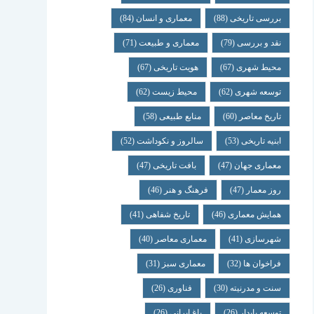
بررسی تاریخی
(88)
معماری و انسان
(84)
نقد و بررسی
(79)
معماری و طبیعت
(71)
محیط شهری
(67)
هویت تاریخی
(67)
توسعه شهری
(62)
محیط زیست
(62)
تاریخ معاصر
(60)
منابع طبیعی
(58)
ابنیه تاریخی
(53)
سالروز و نکوداشت
(52)
معماری جهان
(47)
بافت تاریخی
(47)
روز معمار
(47)
فرهنگ و هنر
(46)
همایش معماری
(46)
تاریخ شفاهی
(41)
شهرسازی
(41)
معماری معاصر
(40)
فراخوان ها
(32)
معماری سبز
(31)
سنت و مدرنیته
(30)
فناوری
(26)
توسعه پایدار
(26)
باغ ایرانی
(26)