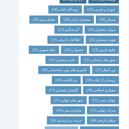
نابودی و تخریب
(25)
دوسالانه کتاب
(24)
مسکن
(24)
معماری ایرانی
(24)
فضای سبز
(24)
میراث معماری
(23)
گردشگری
(23)
هویت معماری
(23)
اطلاعات تاریخی
(23)
خلیج فارس
(23)
جشنواره
(22)
نمای شهری
(22)
شهر های باستانی
(21)
جایزه معماری
(21)
بین الملل
(21)
فناوری های نوین ساختمانی
(19)
رونمایی از کتاب
(18)
بزرگداشت
(18)
معماری اسلامی
(18)
گفتمان معماری
(17)
جهانی شدن
(17)
شهر های جهانی
(17)
میراث جهانی
(17)
معماری موزه
(16)
منظر تاریخی
(16)
مرمت و بازسازی
(16)