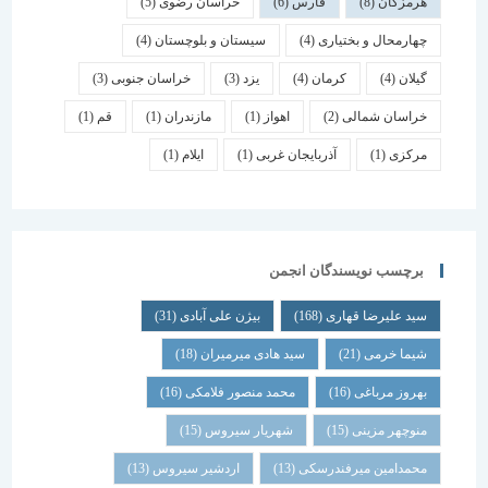
هرمزگان
(8)
فارس
(6)
خراسان رضوی
(5)
چهارمحال و بختیاری
(4)
سیستان و بلوچستان
(4)
گیلان
(4)
کرمان
(4)
یزد
(3)
خراسان جنوبی
(3)
خراسان شمالی
(2)
اهواز
(1)
مازندران
(1)
قم
(1)
مرکزی
(1)
آذربایجان غربی
(1)
ایلام
(1)
برچسب نویسندگان انجمن
سید علیرضا قهاری
(168)
بیژن علی آبادی
(31)
شیما خرمی
(21)
سید هادی میرمیران
(18)
بهروز مرباغی
(16)
محمد منصور فلامکی
(16)
منوچهر مزینی
(15)
شهریار سیروس
(15)
محمدامین میرفندرسکی
(13)
اردشیر سیروس
(13)