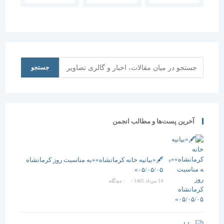
روستای
سیس-مزار
شیخ
اسماعیل-1385
جستجو
جستجو
آخرین پست‌ها و مطالب انجمن
🖋️«بیانیه خانه کرمانشاه»«به مناسبت روز کرمانشاه
۰۵/۰۵/۰۵»
14 مرداد 1405
/
۰ دیدگاه