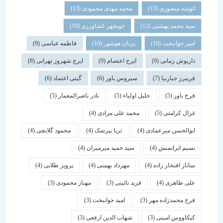
انوشه منصوری
(13)
محمد مهدی محمودی
(13)
سید محمد بهشتی
(12)
خوبچهر کشاورزی
(10)
امیر جوانبخت
(10)
یزدان هوشور
(10)
فاطمه عباسی
(9)
داریوش زمانی
(9)
ایرج اعتصام
(9)
ایرج شهروز تهرانی
(8)
فریبرز جبارنیا
(7)
سیروس باور
(6)
گیتی اعتماد
(6)
فرخ باور
(5)
جلیل اولیاء
(5)
نادر ناصرالمعمار
(5)
غزال کرامتی
(5)
محمد علی مرادی
(4)
ابوالحسن میرعمادی
(4)
ثریا بیرشک
(4)
محمود گلابچی
(4)
نسیم ایرانمنش
(4)
سید حمید میرمیران
(4)
ساناز افتخار زاده
(4)
مهرداد بهمنی
(4)
پرویز طلایی
(4)
علی طاهری
(4)
فرید نائینی
(3)
مهناز محمودی
(3)
فرخ محمدزاده مهر
(3)
امید جوانبخت
(3)
کیکاووس امینی
(3)
شهاب الدین ارفعی
(3)