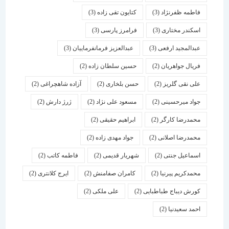
فاطمه ظفرنژاد
(3)
کتایون تقی زاده
(3)
اسكندر مختاری
(3)
فرامرز پارسی
(3)
عبدالمجید ارفعی
(3)
عبدالعزیز فرمانفرماییان
(3)
فریال جواهریان
(2)
حسین سلطان زاده
(2)
علی نقی گلریز
(2)
حسن بلخاری
(2)
آزاده شاهچراغی
(2)
جواد میرحسینی
(2)
مسعود علی نژاد
(2)
ژرژ دارش
(2)
محمدرضا کارگر
(2)
ابراهیم حقیقی
(2)
محمدرضا اصلانی
(2)
جواد مهدی زاده
(2)
اسماعیل جنتی
(2)
شهریار قدیمی
(2)
فاطمه کاتب
(2)
محمدکریم پیرنیا
(2)
کامران صفامنش
(2)
ایرج کلانتری
(2)
کورش دیباج طباطبایی
(2)
علی ملکی
(2)
احمد سعیدنیا
(2)