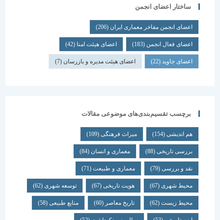
ساختار اعضای انجمن
اعضای انجمن مفاخر معماری ایران
(206)
اعضای فعال انجمن
(183)
اعضای هیئت امنا
(42)
اعضای جاوید
(22)
اعضای هیئت مدیره و بازرسان
(7)
برچسب تقسیم‌بندی‌های موضوعی مقالات
هم اندیشی
(154)
میراث فرهنگی
(109)
بررسی تاریخی
(88)
معماری و انسان
(84)
نقد و بررسی
(79)
معماری و طبیعت
(71)
محیط شهری
(67)
هویت تاریخی
(67)
توسعه شهری
(62)
محیط زیست
(62)
تاریخ معاصر
(60)
منابع طبیعی
(58)