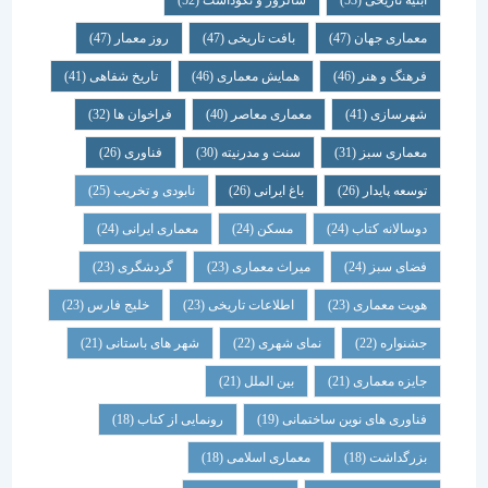
ابنیه تاریخی
(53)
سالروز و نکوداشت
(52)
معماری جهان
(47)
بافت تاریخی
(47)
روز معمار
(47)
فرهنگ و هنر
(46)
همایش معماری
(46)
تاریخ شفاهی
(41)
شهرسازی
(41)
معماری معاصر
(40)
فراخوان ها
(32)
معماری سبز
(31)
سنت و مدرنیته
(30)
فناوری
(26)
توسعه پایدار
(26)
باغ ایرانی
(26)
نابودی و تخریب
(25)
دوسالانه کتاب
(24)
مسکن
(24)
معماری ایرانی
(24)
فضای سبز
(24)
میراث معماری
(23)
گردشگری
(23)
هویت معماری
(23)
اطلاعات تاریخی
(23)
خلیج فارس
(23)
جشنواره
(22)
نمای شهری
(22)
شهر های باستانی
(21)
جایزه معماری
(21)
بین الملل
(21)
فناوری های نوین ساختمانی
(19)
رونمایی از کتاب
(18)
بزرگداشت
(18)
معماری اسلامی
(18)