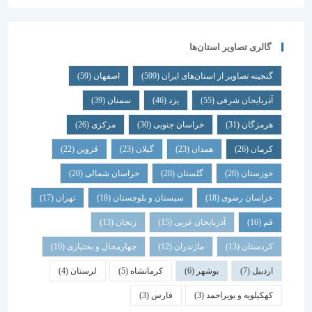
گالری تصاویر استان‌ها
گنجینه تصاویر از استان‌های ایران
(599)
اصفهان
(59)
آذربایجان شرقی
(55)
یزد
(46)
سمنان
(39)
هرمزگان
(31)
خراسان جنوبی
(30)
مرکزی
(26)
کرمان
(26)
همدان
(23)
گیلان
(23)
قزوین
(22)
خوزستان
(20)
گلستان
(20)
خراسان شمالی
(20)
خراسان رضوی
(18)
سیستان و بلوچستان
(18)
تهران
(17)
قم
(16)
آذربایجان غربی
(15)
زنجان
(13)
کردستان
(13)
مازندران
(12)
چهارمحال و بختیاری
(10)
اردبیل
(7)
بوشهر
(6)
کرمانشاه
(5)
لرستان
(4)
کهکیلویه و بویراحمد
(3)
فارس
(3)