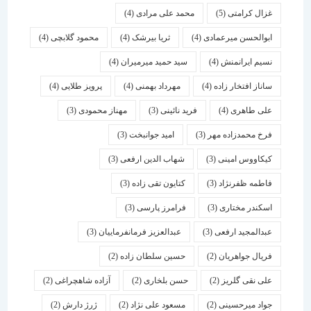
غزال کرامتی
(5)
محمد علی مرادی
(4)
ابوالحسن میرعمادی
(4)
ثریا بیرشک
(4)
محمود گلابچی
(4)
نسیم ایرانمنش
(4)
سید حمید میرمیران
(4)
ساناز افتخار زاده
(4)
مهرداد بهمنی
(4)
پرویز طلایی
(4)
علی طاهری
(4)
فرید نائینی
(3)
مهناز محمودی
(3)
فرخ محمدزاده مهر
(3)
امید جوانبخت
(3)
کیکاووس امینی
(3)
شهاب الدین ارفعی
(3)
فاطمه ظفرنژاد
(3)
کتایون تقی زاده
(3)
اسكندر مختاری
(3)
فرامرز پارسی
(3)
عبدالمجید ارفعی
(3)
عبدالعزیز فرمانفرماییان
(3)
فریال جواهریان
(2)
حسین سلطان زاده
(2)
علی نقی گلریز
(2)
حسن بلخاری
(2)
آزاده شاهچراغی
(2)
جواد میرحسینی
(2)
مسعود علی نژاد
(2)
ژرژ دارش
(2)