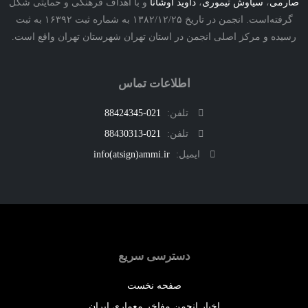
ی
،
سیاوش تیموری
،
داوید اوشانا
و با اهداف فرهنگی و حمایتی شکل
گرفته‌است. انجمن در تاریخ ۱۳۸۲/۱۲/۲۵ به شماره ثبت ۱۶۳۹۲ به ثبت
ه و مرکز اصلی انجمن در استان تهران شهرستان تهران واقع است.
اطلاعات تماس
تلفن:
021-88424345
تلفن:
021-88430313
ایمیل:
info(atsign)ammi.ir
دسترسی سریع
صفحه نخست
اخبار انجمن مفاخر معماری ایران