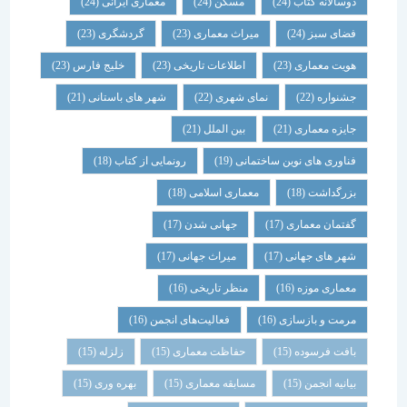
دوسالانه کتاب
(24)
مسکن
(24)
معماری ایرانی
(24)
فضای سبز
(24)
میراث معماری
(23)
گردشگری
(23)
هویت معماری
(23)
اطلاعات تاریخی
(23)
خلیج فارس
(23)
جشنواره
(22)
نمای شهری
(22)
شهر های باستانی
(21)
جایزه معماری
(21)
بین الملل
(21)
فناوری های نوین ساختمانی
(19)
رونمایی از کتاب
(18)
بزرگداشت
(18)
معماری اسلامی
(18)
گفتمان معماری
(17)
جهانی شدن
(17)
شهر های جهانی
(17)
میراث جهانی
(17)
معماری موزه
(16)
منظر تاریخی
(16)
مرمت و بازسازی
(16)
فعالیت‌های انجمن
(16)
بافت فرسوده
(15)
حفاظت معماری
(15)
زلزله
(15)
بیانیه انجمن
(15)
مسابقه معماری
(15)
بهره وری
(15)