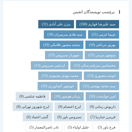
برچسب نویسندگان انجمن
سید علیرضا قهاری
(168)
بیژن علی آبادی
(31)
شیما خرمی
(21)
سید هادی میرمیران
(18)
بهروز مرباغی
(16)
محمد منصور فلامکی
(16)
منوچهر مزینی
(15)
شهریار سیروس
(15)
محمدامین میرفندرسکی
(13)
اردشیر سیروس
(13)
انوشه منصوری
(13)
محمد مهدی محمودی
(13)
سید محمد بهشتی
(12)
خوبچهر کشاورزی
(10)
امیر جوانبخت
(10)
یزدان هوشور
(10)
فاطمه عباسی
(9)
داریوش زمانی
(9)
ایرج اعتصام
(9)
ایرج شهروز تهرانی
(8)
فریبرز جبارنیا
(7)
سیروس باور
(6)
گیتی اعتماد
(6)
فرخ باور
(5)
جلیل اولیاء
(5)
نادر ناصرالمعمار
(5)