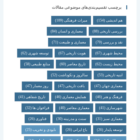
برچسب تقسیم‌بندی‌های موضوعی مقالات
هم اندیشی
(154)
میراث فرهنگی
(109)
بررسی تاریخی
(88)
معماری و انسان
(84)
نقد و بررسی
(79)
معماری و طبیعت
(71)
محیط شهری
(67)
هویت تاریخی
(67)
توسعه شهری
(62)
محیط زیست
(62)
تاریخ معاصر
(60)
منابع طبیعی
(58)
ابنیه تاریخی
(53)
سالروز و نکوداشت
(52)
معماری جهان
(47)
بافت تاریخی
(47)
روز معمار
(47)
فرهنگ و هنر
(46)
همایش معماری
(46)
تاریخ شفاهی
(41)
شهرسازی
(41)
معماری معاصر
(40)
فراخوان ها
(32)
معماری سبز
(31)
سنت و مدرنیته
(30)
فناوری
(26)
توسعه پایدار
(26)
باغ ایرانی
(26)
نابودی و تخریب
(25)