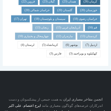
کرمان
(26)
همدان
(23)
گیلان
(23)
قزوین
(22)
خوزستان
(20)
گلستان
(20)
خراسان شمالی
(20)
خراسان رضوی
(18)
سیستان و بلوچستان
(18)
تهران
(17)
قم
(16)
آذربایجان غربی
(15)
زنجان
(13)
کردستان
(13)
مازندران
(12)
چهارمحال و بختیاری
(10)
اردبیل
(7)
بوشهر
(6)
کرمانشاه
(5)
لرستان
(4)
کهکیلویه و بویراحمد
(3)
فارس
(3)
نجمن مفاخر معماری ایران
به همت جمعی از پیشکسوتان و دست
درکاران عرصه‌های گوناگون معماری مانند
ایرج اعتصام
،
علی اکبر