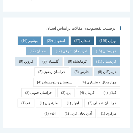
برچسب تقسیم‌بندی مقالات براساس استان
تهران
(146)
همدان
(27)
اصفهان
(20)
بوشهر
(16)
خوزستان
(15)
آذربایجان شرقی
(12)
سمنان
(12)
کردستان
(11)
کرمانشاه
(9)
گلستان
(9)
قزوین
(9)
هرمزگان
(8)
فارس
(6)
خراسان رضوی
(5)
چهارمحال و بختیاری
(4)
سیستان و بلوچستان
(4)
گیلان
(4)
کرمان
(4)
یزد
(3)
خراسان جنوبی
(3)
خراسان شمالی
(2)
اهواز
(1)
مازندران
(1)
قم
(1)
مرکزی
(1)
آذربایجان غربی
(1)
ایلام
(1)