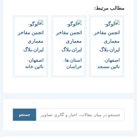
مطالب مرتبط:
اصفهان-
استان ها-
اصفهان-
نائین-مسجد
خراسان
نائین-خانه
جامع
جنوبی-
پیرنیا-1383
نائین-1383
خوروبیابانک-
هتل
بالی-1393
جستجو
جستجو