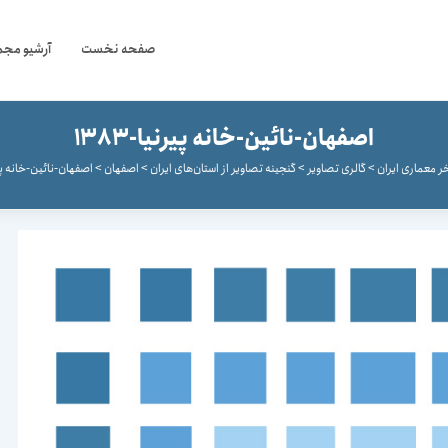
صفحه نخست
آرشیو مجم
اصفهان-نائین-خانه پیرنیا-1383
ر معماری ایران
>
گالری تصاویر
>
گنجینه تصاویر از استان‌های ایران
>
اصفهان
>
اصفهان-نائین-خانه پیرنیا