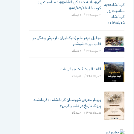
تغییر
🖋️«بیانیه خانه کرمانشاه»«به مناسبت روز
کرمانشاه ۰۵/۰۵/۰۵»
14 مرداد 1405
/
۰ دیدگاه
دهید
تجلیل «پدر علم ژنتیک ایران» از تپشِ زندگی در
قلب میراث شوشتر
14 مرداد 1405
/
۰ دیدگاه
قلعه الموت ثبت جهانی شد
7 مرداد 1405
/
۰ دیدگاه
وبینار معرفی شهرستان کرمانشاه : «کرمانشاه،
پژواک تاریخ در قلب زاگرس»
5 مرداد 1405
/
۰ دیدگاه