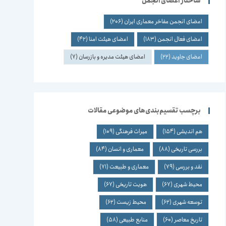
ساختار اعضای انجمن
اعضای انجمن مفاخر معماری ایران
(206)
اعضای فعال انجمن
(183)
اعضای هیئت امنا
(42)
اعضای جاوید
(22)
اعضای هیئت مدیره و بازرسان
(7)
برچسب تقسیم‌بندی‌های موضوعی مقالات
هم اندیشی
(154)
میراث فرهنگی
(109)
بررسی تاریخی
(88)
معماری و انسان
(84)
نقد و بررسی
(79)
معماری و طبیعت
(71)
محیط شهری
(67)
هویت تاریخی
(67)
توسعه شهری
(62)
محیط زیست
(62)
تاریخ معاصر
(60)
منابع طبیعی
(58)