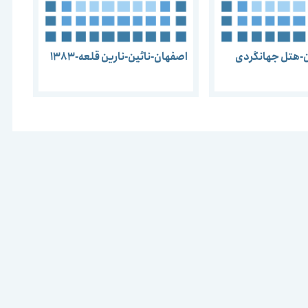
ن-هتل جهانگردی
اصفهان-نائین-نارین قلعه-1383