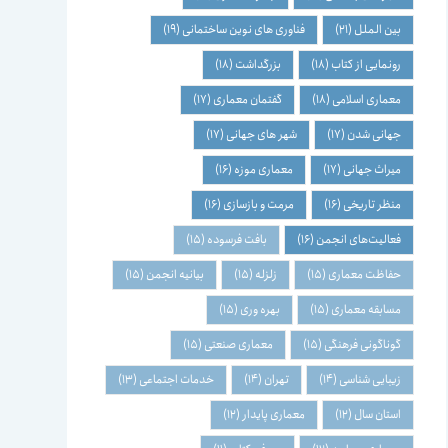
بین الملل
(21)
فناوری های نوین ساختمانی
(19)
رونمایی از کتاب
(18)
بزرگداشت
(18)
معماری اسلامی
(18)
گفتمان معماری
(17)
جهانی شدن
(17)
شهر های جهانی
(17)
میراث جهانی
(17)
معماری موزه
(16)
منظر تاریخی
(16)
مرمت و بازسازی
(16)
فعالیت‌های انجمن
(16)
بافت فرسوده
(15)
حفاظت معماری
(15)
زلزله
(15)
بیانیه انجمن
(15)
مسابقه معماری
(15)
بهره وری
(15)
گوناگونی فرهنگی
(15)
معماری صنعتی
(15)
زیبایی شناسی
(14)
تهران
(14)
خدمات اجتماعی
(13)
استان سال
(12)
معماری پایدار
(12)