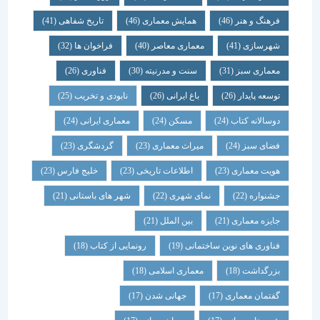
فرهنگ و هنر
(46)
همایش معماری
(46)
تاریخ شفاهی
(41)
شهرسازی
(41)
معماری معاصر
(40)
فراخوان ها
(32)
معماری سبز
(31)
سنت و مدرنیته
(30)
فناوری
(26)
توسعه پایدار
(26)
باغ ایرانی
(26)
نابودی و تخریب
(25)
دوسالانه کتاب
(24)
مسکن
(24)
معماری ایرانی
(24)
فضای سبز
(24)
میراث معماری
(23)
گردشگری
(23)
هویت معماری
(23)
اطلاعات تاریخی
(23)
خلیج فارس
(23)
جشنواره
(22)
نمای شهری
(22)
شهر های باستانی
(21)
جایزه معماری
(21)
بین الملل
(21)
فناوری های نوین ساختمانی
(19)
رونمایی از کتاب
(18)
بزرگداشت
(18)
معماری اسلامی
(18)
گفتمان معماری
(17)
جهانی شدن
(17)