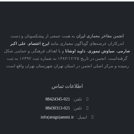
نجمن مفاخر معماری ایران
به همت جمعی از پیشکسوتان و دست
درکاران عرصه‌های گوناگون معماری مانند
ایرج اعتصام
،
علی اکبر
ی
،
سیاوش تیموری
،
داوید اوشانا
و با اهداف فرهنگی و حمایتی شکل
گرفته‌است. انجمن در تاریخ ۱۳۸۲/۱۲/۲۵ به شماره ثبت ۱۶۳۹۲ به ثبت
ه و مرکز اصلی انجمن در استان تهران شهرستان تهران واقع است.
اطلاعات تماس
تلفن:
021-88424345
تلفن:
021-88430313
ایمیل:
info(atsign)ammi.ir