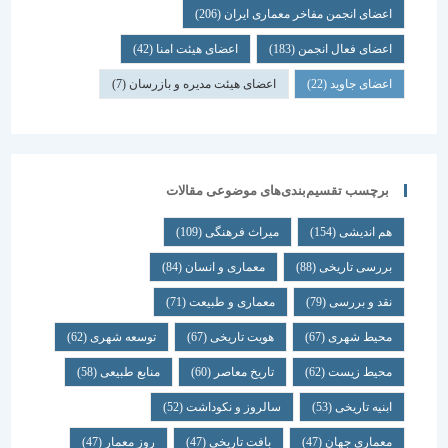
اعضای انجمن مفاخر معماری ایران
(206)
اعضای فعال انجمن
(183)
اعضای هیئت امنا
(42)
اعضای جاوید
(22)
اعضای هیئت مدیره و بازرسان
(7)
برچسب تقسیم‌بندی‌های موضوعی مقالات
هم اندیشی
(154)
میراث فرهنگی
(109)
بررسی تاریخی
(88)
معماری و انسان
(84)
نقد و بررسی
(79)
معماری و طبیعت
(71)
محیط شهری
(67)
هویت تاریخی
(67)
توسعه شهری
(62)
محیط زیست
(62)
تاریخ معاصر
(60)
منابع طبیعی
(58)
ابنیه تاریخی
(53)
سالروز و نکوداشت
(52)
معماری جهان
(47)
بافت تاریخی
(47)
روز معمار
(47)