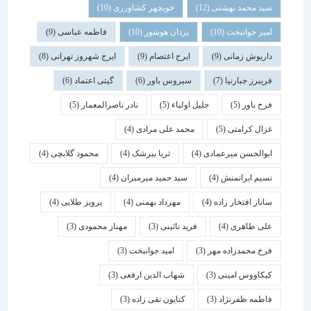
سید محمد بهشتی
(12)
خوبچهر کشاورزی
(10)
امیر جوانبخت
(10)
یزدان هوشور
(10)
فاطمه عباسی
(9)
داریوش زمانی
(9)
ایرج اعتصام
(9)
ایرج شهروز تهرانی
(8)
فریبرز جبارنیا
(7)
سیروس باور
(6)
گیتی اعتماد
(6)
فرخ باور
(5)
جلیل اولیاء
(5)
نادر ناصرالمعمار
(5)
غزال کرامتی
(5)
محمد علی مرادی
(4)
ابوالحسن میرعمادی
(4)
ثریا بیرشک
(4)
محمود گلابچی
(4)
نسیم ایرانمنش
(4)
سید حمید میرمیران
(4)
ساناز افتخار زاده
(4)
مهرداد بهمنی
(4)
پرویز طلایی
(4)
علی طاهری
(4)
فرید نائینی
(3)
مهناز محمودی
(3)
فرخ محمدزاده مهر
(3)
امید جوانبخت
(3)
کیکاووس امینی
(3)
شهاب الدین ارفعی
(3)
فاطمه ظفرنژاد
(3)
کتایون تقی زاده
(3)