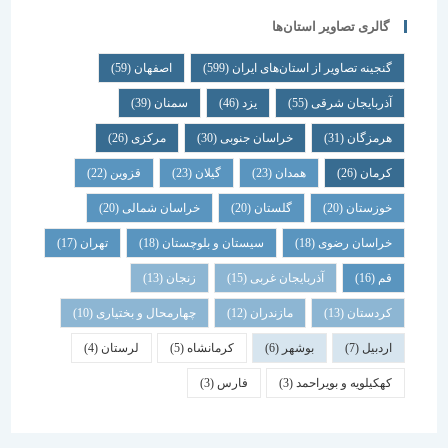
گالری تصاویر استان‌ها
گنجینه تصاویر از استان‌های ایران
(599)
اصفهان
(59)
آذربایجان شرقی
(55)
یزد
(46)
سمنان
(39)
هرمزگان
(31)
خراسان جنوبی
(30)
مرکزی
(26)
کرمان
(26)
همدان
(23)
گیلان
(23)
قزوین
(22)
خوزستان
(20)
گلستان
(20)
خراسان شمالی
(20)
خراسان رضوی
(18)
سیستان و بلوچستان
(18)
تهران
(17)
قم
(16)
آذربایجان غربی
(15)
زنجان
(13)
کردستان
(13)
مازندران
(12)
چهارمحال و بختیاری
(10)
اردبیل
(7)
بوشهر
(6)
کرمانشاه
(5)
لرستان
(4)
کهکیلویه و بویراحمد
(3)
فارس
(3)