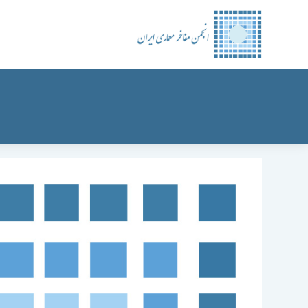
رش
ه
حتوا