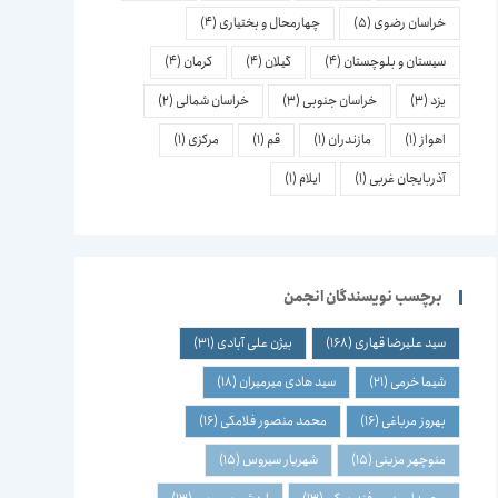
خراسان رضوی
(5)
چهارمحال و بختیاری
(4)
سیستان و بلوچستان
(4)
گیلان
(4)
کرمان
(4)
یزد
(3)
خراسان جنوبی
(3)
خراسان شمالی
(2)
اهواز
(1)
مازندران
(1)
قم
(1)
مرکزی
(1)
آذربایجان غربی
(1)
ایلام
(1)
برچسب نویسندگان انجمن
سید علیرضا قهاری
(168)
بیژن علی آبادی
(31)
شیما خرمی
(21)
سید هادی میرمیران
(18)
بهروز مرباغی
(16)
محمد منصور فلامکی
(16)
منوچهر مزینی
(15)
شهریار سیروس
(15)