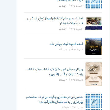
تغییر
کرمانشاه ۰۵/۰۵/۰۵»
14 مرداد 1405
/
۰ دیدگاه
تجلیل «پدر علم ژنتیک ایران» از تپشِ زندگی در
قلب میراث شوشتر
دهید
14 مرداد 1405
/
۰ دیدگاه
قلعه الموت ثبت جهانی شد
7 مرداد 1405
/
۰ دیدگاه
وبینار معرفی شهرستان کرمانشاه : «کرمانشاه،
پژواک تاریخ در قلب زاگرس»
5 مرداد 1405
/
۰ دیدگاه
حضور نور در معماری چگونه می تواند سلامت و
بهره‌وری را به ساختمان‌ها بازگرداند؟
10 تیر 1405
/
۰ دیدگاه