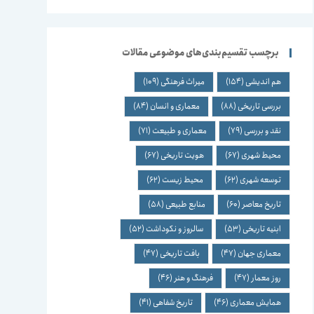
برچسب تقسیم‌بندی‌های موضوعی مقالات
هم اندیشی
(154)
میراث فرهنگی
(109)
بررسی تاریخی
(88)
معماری و انسان
(84)
نقد و بررسی
(79)
معماری و طبیعت
(71)
محیط شهری
(67)
هویت تاریخی
(67)
توسعه شهری
(62)
محیط زیست
(62)
تاریخ معاصر
(60)
منابع طبیعی
(58)
ابنیه تاریخی
(53)
سالروز و نکوداشت
(52)
معماری جهان
(47)
بافت تاریخی
(47)
روز معمار
(47)
فرهنگ و هنر
(46)
همایش معماری
(46)
تاریخ شفاهی
(41)