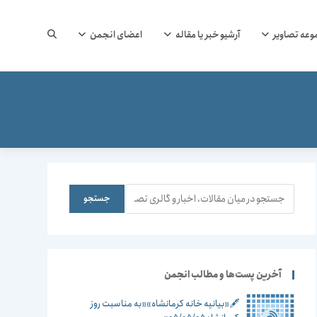
جستجوی
وعه تصاویر
آرشیو خبر یا مقاله
اعضای انجمن
وب
سایت
جستجو
جستجو
را
آخرین پست‌ها و مطالب انجمن
🖋️«بیانیه خانه کرمانشاه»«به مناسبت روز