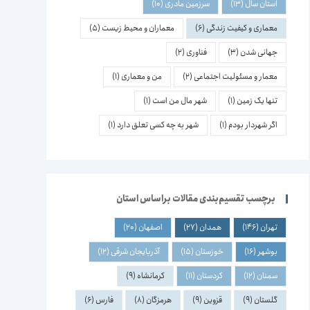
استان سال
(13)
سرزمین مادری
(10)
معماری و کیفیت زندگی
(6)
معماران و محیط زیست
(5)
جهانی شدن
(3)
فناوری
(2)
معمار و مسئولیت اجتماعی
(2)
من و معماری
(1)
تنها یک زمین
(1)
شهر مال من است
(1)
اگر شهردار بودم
(1)
شهر به چه کسی تعلق دارد
(1)
برچسب تقسیم‌بندی مقالات براساس استان
تهران
(146)
همدان
(27)
اصفهان
(20)
بوشهر
(16)
خوزستان
(15)
آذربایجان شرقی
(12)
سمنان
(12)
کردستان
(11)
کرمانشاه
(9)
گلستان
(9)
قزوین
(9)
هرمزگان
(8)
فارس
(6)