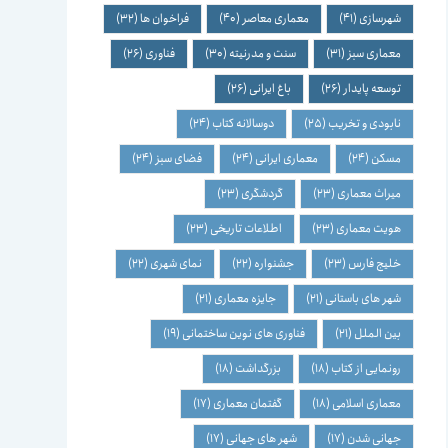
شهرسازی
(41)
معماری معاصر
(40)
فراخوان ها
(32)
معماری سبز
(31)
سنت و مدرنیته
(30)
فناوری
(26)
توسعه پایدار
(26)
باغ ایرانی
(26)
نابودی و تخریب
(25)
دوسالانه کتاب
(24)
مسکن
(24)
معماری ایرانی
(24)
فضای سبز
(24)
میراث معماری
(23)
گردشگری
(23)
هویت معماری
(23)
اطلاعات تاریخی
(23)
خلیج فارس
(23)
جشنواره
(22)
نمای شهری
(22)
شهر های باستانی
(21)
جایزه معماری
(21)
بین الملل
(21)
فناوری های نوین ساختمانی
(19)
رونمایی از کتاب
(18)
بزرگداشت
(18)
معماری اسلامی
(18)
گفتمان معماری
(17)
جهانی شدن
(17)
شهر های جهانی
(17)