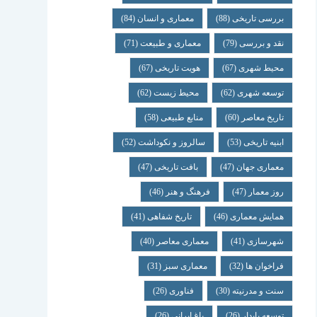
بررسی تاریخی
(88)
معماری و انسان
(84)
نقد و بررسی
(79)
معماری و طبیعت
(71)
محیط شهری
(67)
هویت تاریخی
(67)
توسعه شهری
(62)
محیط زیست
(62)
تاریخ معاصر
(60)
منابع طبیعی
(58)
ابنیه تاریخی
(53)
سالروز و نکوداشت
(52)
معماری جهان
(47)
بافت تاریخی
(47)
روز معمار
(47)
فرهنگ و هنر
(46)
همایش معماری
(46)
تاریخ شفاهی
(41)
شهرسازی
(41)
معماری معاصر
(40)
فراخوان ها
(32)
معماری سبز
(31)
سنت و مدرنیته
(30)
فناوری
(26)
توسعه پایدار
(26)
باغ ایرانی
(26)