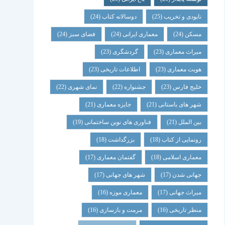
نابودی و تخریب
(25)
دوسالانه کتاب
(24)
مسکن
(24)
معماری ایرانی
(24)
فضای سبز
(24)
میراث معماری
(23)
گردشگری
(23)
هویت معماری
(23)
اطلاعات تاریخی
(23)
خلیج فارس
(23)
جشنواره
(22)
نمای شهری
(22)
شهر های باستانی
(21)
جایزه معماری
(21)
بین الملل
(21)
فناوری های نوین ساختمانی
(19)
رونمایی از کتاب
(18)
بزرگداشت
(18)
معماری اسلامی
(18)
گفتمان معماری
(17)
جهانی شدن
(17)
شهر های جهانی
(17)
میراث جهانی
(17)
معماری موزه
(16)
منظر تاریخی
(16)
مرمت و بازسازی
(16)