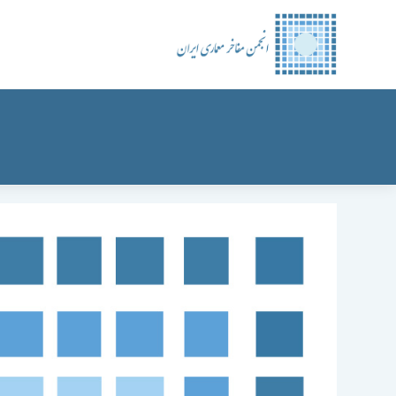
رش
ه
حتوا