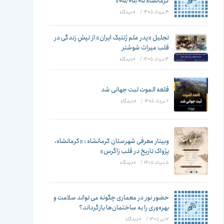
تغییر
کرمانشاه ۰۵/۰۵/۰۵»
14 مرداد 1405
/
۰ دیدگاه
تجلیل «پدر علم ژنتیک ایران» از تپشِ زندگی در
قلب میراث شوشتر
دهید
14 مرداد 1405
/
۰ دیدگاه
قلعه الموت ثبت جهانی شد
7 مرداد 1405
/
۰ دیدگاه
وبینار معرفی شهرستان کرمانشاه : «کرمانشاه،
پژواک تاریخ در قلب زاگرس»
5 مرداد 1405
/
۰ دیدگاه
حضور نور در معماری چگونه می تواند سلامت و
بهره‌وری را به ساختمان‌ها بازگرداند؟
10 تیر 1405
/
۰ دیدگاه