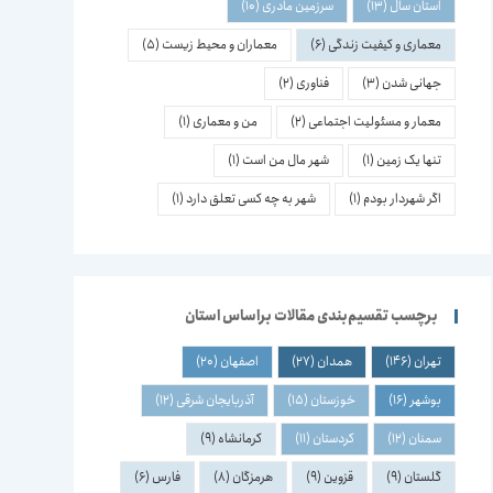
استان سال
(13)
سرزمین مادری
(10)
معماری و کیفیت زندگی
(6)
معماران و محیط زیست
(5)
جهانی شدن
(3)
فناوری
(2)
معمار و مسئولیت اجتماعی
(2)
من و معماری
(1)
تنها یک زمین
(1)
شهر مال من است
(1)
اگر شهردار بودم
(1)
شهر به چه کسی تعلق دارد
(1)
برچسب تقسیم‌بندی مقالات براساس استان
تهران
(146)
همدان
(27)
اصفهان
(20)
بوشهر
(16)
خوزستان
(15)
آذربایجان شرقی
(12)
سمنان
(12)
کردستان
(11)
کرمانشاه
(9)
گلستان
(9)
قزوین
(9)
هرمزگان
(8)
فارس
(6)