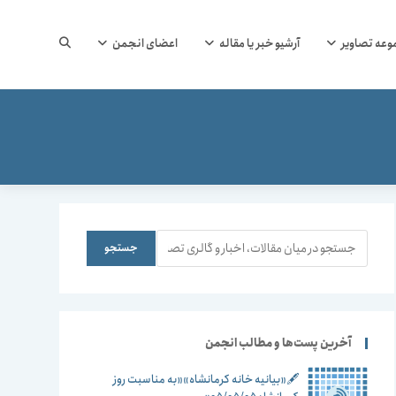
جستجوی
وعه تصاویر
آرشیو خبر یا مقاله
اعضای انجمن
وب
سایت
جستجو
جستجو
را
آخرین پست‌ها و مطالب انجمن
🖋️«بیانیه خانه کرمانشاه»«به مناسبت روز