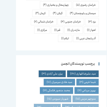
خراسان رضوی
(5)
چهارمحال و بختیاری
(4)
سیستان و بلوچستان
(4)
گیلان
(4)
کرمان
(4)
یزد
(3)
خراسان جنوبی
(3)
خراسان شمالی
(2)
اهواز
(1)
مازندران
(1)
قم
(1)
مرکزی
(1)
آذربایجان غربی
(1)
ایلام
(1)
برچسب نویسندگان انجمن
سید علیرضا قهاری
(168)
بیژن علی آبادی
(31)
شیما خرمی
(21)
سید هادی میرمیران
(18)
بهروز مرباغی
(16)
محمد منصور فلامکی
(16)
منوچهر مزینی
(15)
شهریار سیروس
(15)