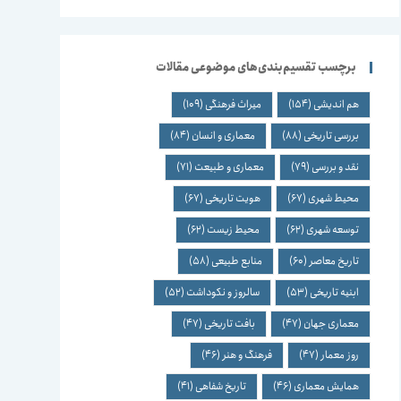
برچسب تقسیم‌بندی‌های موضوعی مقالات
هم اندیشی
(154)
میراث فرهنگی
(109)
بررسی تاریخی
(88)
معماری و انسان
(84)
نقد و بررسی
(79)
معماری و طبیعت
(71)
محیط شهری
(67)
هویت تاریخی
(67)
توسعه شهری
(62)
محیط زیست
(62)
تاریخ معاصر
(60)
منابع طبیعی
(58)
ابنیه تاریخی
(53)
سالروز و نکوداشت
(52)
معماری جهان
(47)
بافت تاریخی
(47)
روز معمار
(47)
فرهنگ و هنر
(46)
همایش معماری
(46)
تاریخ شفاهی
(41)