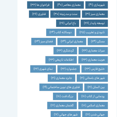
شهرسازی
(41)
معماری معاصر
(40)
فراخوان ها
(32)
معماری سبز
(31)
سنت و مدرنیته
(30)
فناوری
(26)
توسعه پایدار
(26)
باغ ایرانی
(26)
نابودی و تخریب
(25)
دوسالانه کتاب
(24)
مسکن
(24)
معماری ایرانی
(24)
فضای سبز
(24)
میراث معماری
(23)
گردشگری
(23)
هویت معماری
(23)
اطلاعات تاریخی
(23)
خلیج فارس
(23)
جشنواره
(22)
نمای شهری
(22)
شهر های باستانی
(21)
جایزه معماری
(21)
بین الملل
(21)
فناوری های نوین ساختمانی
(19)
رونمایی از کتاب
(18)
بزرگداشت
(18)
معماری اسلامی
(18)
گفتمان معماری
(17)
جهانی شدن
(17)
شهر های جهانی
(17)