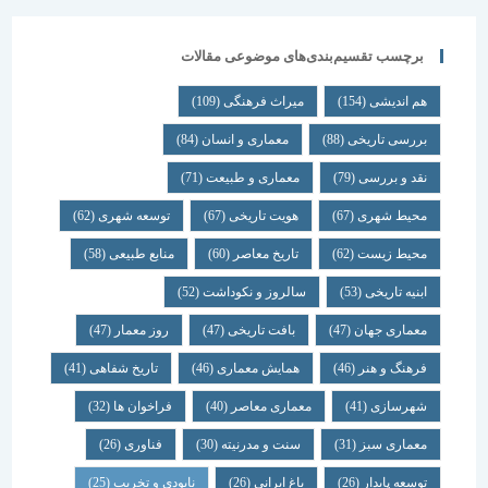
برچسب تقسیم‌بندی‌های موضوعی مقالات
هم اندیشی
(154)
میراث فرهنگی
(109)
بررسی تاریخی
(88)
معماری و انسان
(84)
نقد و بررسی
(79)
معماری و طبیعت
(71)
محیط شهری
(67)
هویت تاریخی
(67)
توسعه شهری
(62)
محیط زیست
(62)
تاریخ معاصر
(60)
منابع طبیعی
(58)
ابنیه تاریخی
(53)
سالروز و نکوداشت
(52)
معماری جهان
(47)
بافت تاریخی
(47)
روز معمار
(47)
فرهنگ و هنر
(46)
همایش معماری
(46)
تاریخ شفاهی
(41)
شهرسازی
(41)
معماری معاصر
(40)
فراخوان ها
(32)
معماری سبز
(31)
سنت و مدرنیته
(30)
فناوری
(26)
توسعه پایدار
(26)
باغ ایرانی
(26)
نابودی و تخریب
(25)