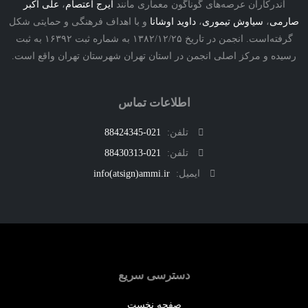
درکاران عرصه‌های گوناگون معماری مانند
ایرج اعتصام
،
علی اکبر
ی
،
سیاوش تیموری
،
داوید اوشانا
و با اهداف فرهنگی و حمایتی شکل
گرفته‌است. انجمن در تاریخ ۱۳۸۲/۱۲/۲۵ به شماره ثبت ۱۶۳۹۲ به ثبت
ه و مرکز اصلی انجمن در استان تهران شهرستان تهران واقع است.
اطلاعات تماس
تلفن:
021-88424345
تلفن:
021-88430313
ایمیل:
info(atsign)ammi.ir
دسترسی سریع
صفحه نخست