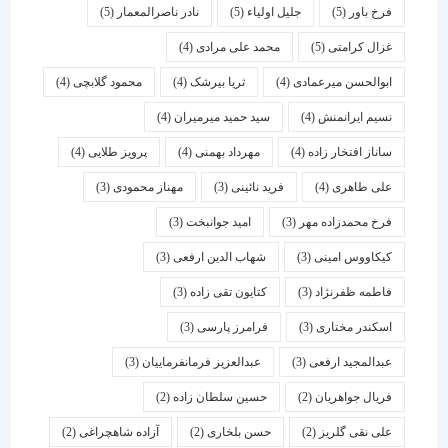
فرخ باور
(5)
جلیل اولیاء
(5)
نادر ناصرالمعمار
(5)
غزال کرامتی
(5)
محمد علی مرادی
(4)
ابوالحسن میرعمادی
(4)
ثریا بیرشک
(4)
محمود گلابچی
(4)
نسیم ایرانمنش
(4)
سید حمید میرمیران
(4)
ساناز افتخار زاده
(4)
مهرداد بهمنی
(4)
پرویز طلایی
(4)
علی طاهری
(4)
فرید نائینی
(3)
مهناز محمودی
(3)
فرخ محمدزاده مهر
(3)
امید جوانبخت
(3)
کیکاووس امینی
(3)
شهاب الدین ارفعی
(3)
فاطمه ظفرنژاد
(3)
کتایون تقی زاده
(3)
اسكندر مختاری
(3)
فرامرز پارسی
(3)
عبدالمجید ارفعی
(3)
عبدالعزیز فرمانفرماییان
(3)
فریال جواهریان
(2)
حسین سلطان زاده
(2)
علی نقی گلریز
(2)
حسن بلخاری
(2)
آزاده شاهچراغی
(2)