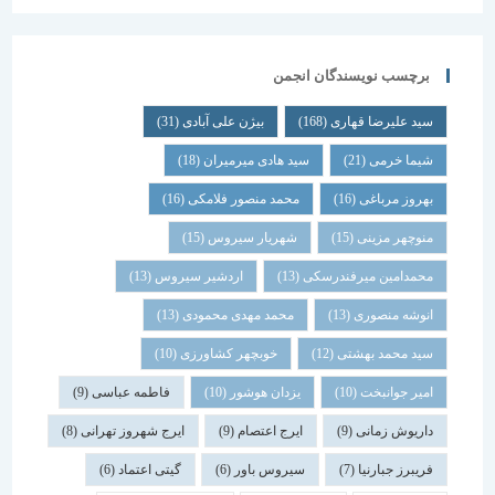
برچسب نویسندگان انجمن
سید علیرضا قهاری
(168)
بیژن علی آبادی
(31)
شیما خرمی
(21)
سید هادی میرمیران
(18)
بهروز مرباغی
(16)
محمد منصور فلامکی
(16)
منوچهر مزینی
(15)
شهریار سیروس
(15)
محمدامین میرفندرسکی
(13)
اردشیر سیروس
(13)
انوشه منصوری
(13)
محمد مهدی محمودی
(13)
سید محمد بهشتی
(12)
خوبچهر کشاورزی
(10)
امیر جوانبخت
(10)
یزدان هوشور
(10)
فاطمه عباسی
(9)
داریوش زمانی
(9)
ایرج اعتصام
(9)
ایرج شهروز تهرانی
(8)
فریبرز جبارنیا
(7)
سیروس باور
(6)
گیتی اعتماد
(6)