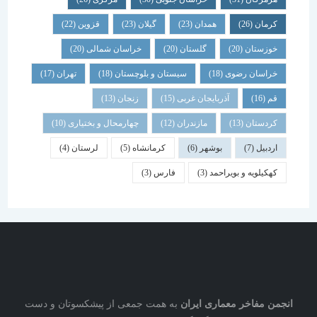
کرمان
(26)
همدان
(23)
گیلان
(23)
قزوین
(22)
خوزستان
(20)
گلستان
(20)
خراسان شمالی
(20)
خراسان رضوی
(18)
سیستان و بلوچستان
(18)
تهران
(17)
قم
(16)
آذربایجان غربی
(15)
زنجان
(13)
کردستان
(13)
مازندران
(12)
چهارمحال و بختیاری
(10)
اردبیل
(7)
بوشهر
(6)
کرمانشاه
(5)
لرستان
(4)
کهکیلویه و بویراحمد
(3)
فارس
(3)
نجمن مفاخر معماری ایران
به همت جمعی از پیشکسوتان و دست