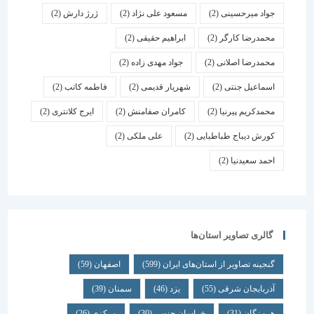
جواد میرحسینی
(2)
مسعود علی نژاد
(2)
ژرژ دارش
(2)
محمدرضا کارگر
(2)
ابراهیم حقیقی
(2)
محمدرضا اصلانی
(2)
جواد مهدی زاده
(2)
اسماعیل جنتی
(2)
شهریار قدیمی
(2)
فاطمه کاتب
(2)
محمدکریم پیرنیا
(2)
کامران صفامنش
(2)
ایرج کلانتری
(2)
کورش دیباج طباطبایی
(2)
علی ملکی
(2)
احمد سعیدنیا
(2)
گالری تصاویر استان‌ها
گنجینه تصاویر از استان‌های ایران
(599)
اصفهان
(59)
آذربایجان شرقی
(55)
یزد
(46)
سمنان
(39)
هرمزگان
(31)
خراسان جنوبی
(30)
مرکزی
(26)