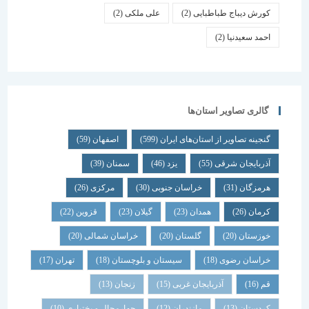
کورش دیباج طباطبایی
(2)
علی ملکی
(2)
احمد سعیدنیا
(2)
گالری تصاویر استان‌ها
گنجینه تصاویر از استان‌های ایران
(599)
اصفهان
(59)
آذربایجان شرقی
(55)
یزد
(46)
سمنان
(39)
هرمزگان
(31)
خراسان جنوبی
(30)
مرکزی
(26)
کرمان
(26)
همدان
(23)
گیلان
(23)
قزوین
(22)
خوزستان
(20)
گلستان
(20)
خراسان شمالی
(20)
خراسان رضوی
(18)
سیستان و بلوچستان
(18)
تهران
(17)
قم
(16)
آذربایجان غربی
(15)
زنجان
(13)
کردستان
(13)
مازندران
(12)
چهارمحال و بختیاری
(10)