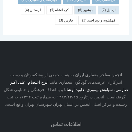
اردبیل
(7)
بوشهر
(6)
کرمانشاه
(5)
لرستان
(4)
کهکیلویه و بویراحمد
(3)
فارس
(3)
نجمن مفاخر معماری ایران
به همت جمعی از پیشکسوتان و دست
درکاران عرصه‌های گوناگون معماری مانند
ایرج اعتصام
،
علی اکبر
ی
،
سیاوش تیموری
،
داوید اوشانا
و با اهداف فرهنگی و حمایتی شکل
گرفته‌است. انجمن در تاریخ ۱۳۸۲/۱۲/۲۵ به شماره ثبت ۱۶۳۹۲ به ثبت
ه و مرکز اصلی انجمن در استان تهران شهرستان تهران واقع است.
اطلاعات تماس