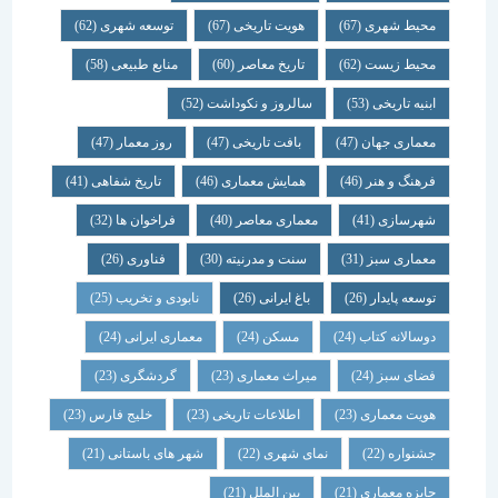
محیط شهری
(67)
هویت تاریخی
(67)
توسعه شهری
(62)
محیط زیست
(62)
تاریخ معاصر
(60)
منابع طبیعی
(58)
ابنیه تاریخی
(53)
سالروز و نکوداشت
(52)
معماری جهان
(47)
بافت تاریخی
(47)
روز معمار
(47)
فرهنگ و هنر
(46)
همایش معماری
(46)
تاریخ شفاهی
(41)
شهرسازی
(41)
معماری معاصر
(40)
فراخوان ها
(32)
معماری سبز
(31)
سنت و مدرنیته
(30)
فناوری
(26)
توسعه پایدار
(26)
باغ ایرانی
(26)
نابودی و تخریب
(25)
دوسالانه کتاب
(24)
مسکن
(24)
معماری ایرانی
(24)
فضای سبز
(24)
میراث معماری
(23)
گردشگری
(23)
هویت معماری
(23)
اطلاعات تاریخی
(23)
خلیج فارس
(23)
جشنواره
(22)
نمای شهری
(22)
شهر های باستانی
(21)
جایزه معماری
(21)
بین الملل
(21)