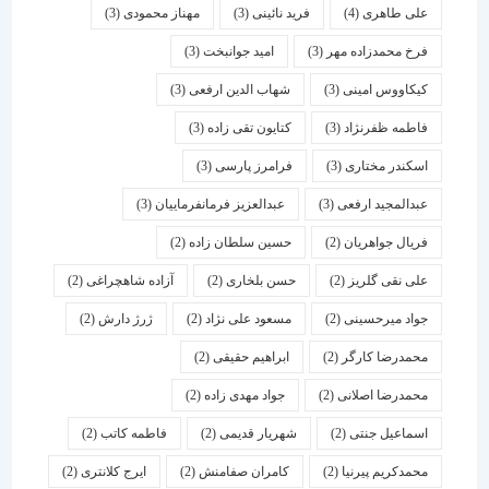
علی طاهری
(4)
فرید نائینی
(3)
مهناز محمودی
(3)
فرخ محمدزاده مهر
(3)
امید جوانبخت
(3)
کیکاووس امینی
(3)
شهاب الدین ارفعی
(3)
فاطمه ظفرنژاد
(3)
کتایون تقی زاده
(3)
اسكندر مختاری
(3)
فرامرز پارسی
(3)
عبدالمجید ارفعی
(3)
عبدالعزیز فرمانفرماییان
(3)
فریال جواهریان
(2)
حسین سلطان زاده
(2)
علی نقی گلریز
(2)
حسن بلخاری
(2)
آزاده شاهچراغی
(2)
جواد میرحسینی
(2)
مسعود علی نژاد
(2)
ژرژ دارش
(2)
محمدرضا کارگر
(2)
ابراهیم حقیقی
(2)
محمدرضا اصلانی
(2)
جواد مهدی زاده
(2)
اسماعیل جنتی
(2)
شهریار قدیمی
(2)
فاطمه کاتب
(2)
محمدکریم پیرنیا
(2)
کامران صفامنش
(2)
ایرج کلانتری
(2)