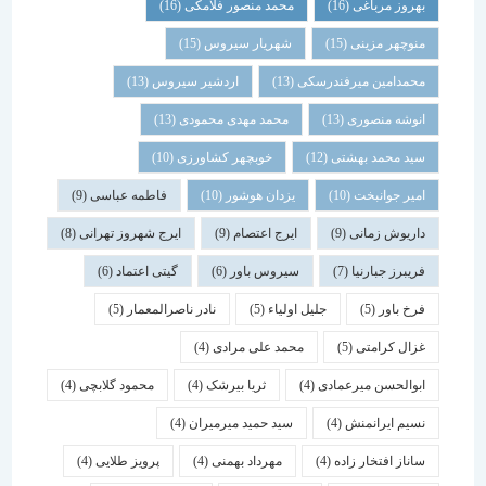
بهروز مرباغی
(16)
محمد منصور فلامکی
(16)
منوچهر مزینی
(15)
شهریار سیروس
(15)
محمدامین میرفندرسکی
(13)
اردشیر سیروس
(13)
انوشه منصوری
(13)
محمد مهدی محمودی
(13)
سید محمد بهشتی
(12)
خوبچهر کشاورزی
(10)
امیر جوانبخت
(10)
یزدان هوشور
(10)
فاطمه عباسی
(9)
داریوش زمانی
(9)
ایرج اعتصام
(9)
ایرج شهروز تهرانی
(8)
فریبرز جبارنیا
(7)
سیروس باور
(6)
گیتی اعتماد
(6)
فرخ باور
(5)
جلیل اولیاء
(5)
نادر ناصرالمعمار
(5)
غزال کرامتی
(5)
محمد علی مرادی
(4)
ابوالحسن میرعمادی
(4)
ثریا بیرشک
(4)
محمود گلابچی
(4)
نسیم ایرانمنش
(4)
سید حمید میرمیران
(4)
ساناز افتخار زاده
(4)
مهرداد بهمنی
(4)
پرویز طلایی
(4)