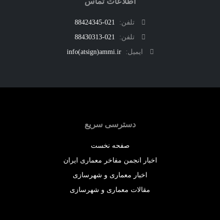
اطلاعات تماس
تلفن:
021-88424345
تلفن:
021-88430313
ایمیل:
info(atsign)ammi.ir
دسترسی سریع
صفحه نخست
اخبار انجمن مفاخر معماری ایران
اخبار معماری و شهرسازی
مقالات معماری و شهرسازی