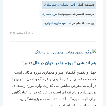
دسته‌های اصلی:
اخبار معماری و شهرسازی
برچسب تقسیم بندی موضوعی:
موزه معماری
برچسب اعضای مرتبط:
سید علیرضا قهاری
نوشته
15 اردیبهشت 1401
منتشر
شده
است:
هم اندیشی “موزه ها در جهان درحال تغییر”
چهل و یکمین گفتمان هنر و معماری موزه مکانی است
که مجموعه ای از آثار طبیعی و فرهنگ و تمدن بشری را
در آن، به معرض نمایش می گذارند. واژه موزه ریشه ای
یونانی دارد و نام تپه ای است در آتن که در آن عبادتگاهی
برای الهه "موزه" ساخته شده است و پژوهشگران،
هنرمندان و سایر افراد به بازدید…