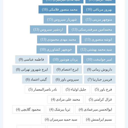
بهروز مرباغی
(16)
محمد منصور فلامکی
(16)
منوچهر مزینی
(15)
شهریار سیروس
(15)
محمدامین میرفندرسکی
(13)
اردشیر سیروس
(13)
انوشه منصوری
(13)
محمد مهدی محمودی
(13)
سید محمد بهشتی
(12)
خوبچهر کشاورزی
(10)
امیر جوانبخت
(10)
یزدان هوشور
(10)
فاطمه عباسی
(9)
داریوش زمانی
(9)
ایرج اعتصام
(9)
ایرج شهروز تهرانی
(8)
فریبرز جبارنیا
(7)
سیروس باور
(6)
گیتی اعتماد
(6)
فرخ باور
(5)
جلیل اولیاء
(5)
نادر ناصرالمعمار
(5)
غزال کرامتی
(5)
محمد علی مرادی
(4)
ابوالحسن میرعمادی
(4)
ثریا بیرشک
(4)
محمود گلابچی
(4)
نسیم ایرانمنش
(4)
سید حمید میرمیران
(4)