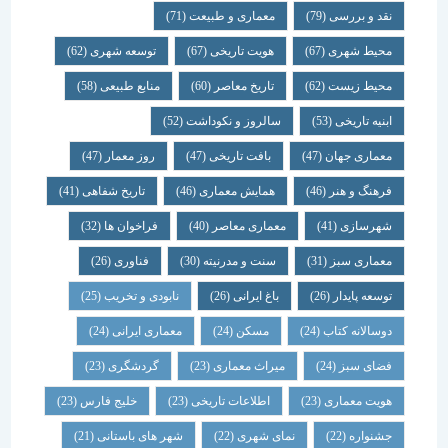
نقد و بررسی
(79)
معماری و طبیعت
(71)
محیط شهری
(67)
هویت تاریخی
(67)
توسعه شهری
(62)
محیط زیست
(62)
تاریخ معاصر
(60)
منابع طبیعی
(58)
ابنیه تاریخی
(53)
سالروز و نکوداشت
(52)
معماری جهان
(47)
بافت تاریخی
(47)
روز معمار
(47)
فرهنگ و هنر
(46)
همایش معماری
(46)
تاریخ شفاهی
(41)
شهرسازی
(41)
معماری معاصر
(40)
فراخوان ها
(32)
معماری سبز
(31)
سنت و مدرنیته
(30)
فناوری
(26)
توسعه پایدار
(26)
باغ ایرانی
(26)
نابودی و تخریب
(25)
دوسالانه کتاب
(24)
مسکن
(24)
معماری ایرانی
(24)
فضای سبز
(24)
میراث معماری
(23)
گردشگری
(23)
هویت معماری
(23)
اطلاعات تاریخی
(23)
خلیج فارس
(23)
جشنواره
(22)
نمای شهری
(22)
شهر های باستانی
(21)