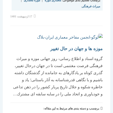
برچسب تقسیم بندی موضوعی:
معماری موزه
|
موزه معماری
|
میراث فرهنگی
نوشته
17 اردیبهشت 1401
منتشر
شده
است:
موزه ها و جهان در حال تغییر
گروه اسناد و اطلاع رسانی- روز جهانی موزه و میراث
فرهنگی فرصت مغتنمی است تا در جهان درحال تغییر،
گذری كوتاه بر یادگارهای به جامانده از گذشتگان داشته
باشیم و با نگاهی قدرشناسانه به آثار باستانی؛ یاد و
خاطره شكوه و جلال تاریخ پربار كشور را در ذهن تداعی
و خودباوری و اتحاد ملی را در سایه سابقه ای مشترك…
برچسب و دسته بندی های مرتبط به این مقاله: