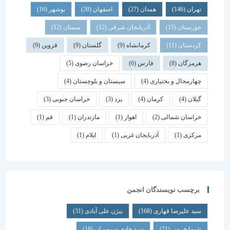
تهران
(146)
همدان
(27)
اصفهان
(20)
بوشهر
(16)
خوزستان
(15)
آذربایجان شرقی
(12)
سمنان
(12)
کردستان
(11)
کرمانشاه
(9)
گلستان
(9)
قزوین
(9)
هرمزگان
(8)
فارس
(6)
خراسان رضوی
(5)
چهارمحال و بختیاری
(4)
سیستان و بلوچستان
(4)
گیلان
(4)
کرمان
(4)
یزد
(3)
خراسان جنوبی
(3)
خراسان شمالی
(2)
اهواز
(1)
مازندران
(1)
قم
(1)
مرکزی
(1)
آذربایجان غربی
(1)
ایلام
(1)
برچسب نویسندگان انجمن
سید علیرضا قهاری
(168)
بیژن علی آبادی
(31)
شیما خرمی
(21)
سید هادی میرمیران
(18)