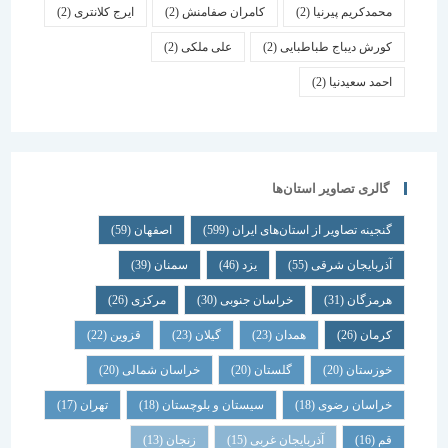
محمدکریم پیرنیا
(2)
کامران صفامنش
(2)
ایرج کلانتری
(2)
کورش دیباج طباطبایی
(2)
علی ملکی
(2)
احمد سعیدنیا
(2)
گالری تصاویر استان‌ها
گنجینه تصاویر از استان‌های ایران
(599)
اصفهان
(59)
آذربایجان شرقی
(55)
یزد
(46)
سمنان
(39)
هرمزگان
(31)
خراسان جنوبی
(30)
مرکزی
(26)
کرمان
(26)
همدان
(23)
گیلان
(23)
قزوین
(22)
خوزستان
(20)
گلستان
(20)
خراسان شمالی
(20)
خراسان رضوی
(18)
سیستان و بلوچستان
(18)
تهران
(17)
قم
(16)
آذربایجان غربی
(15)
زنجان
(13)