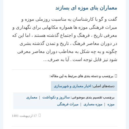
معماران بنای موزه ای بسازند
گفت و گو با کارشناسان به مناسبت روزملی موزه و
میراث فرهنگی موزه ها همواره مکانهایی برای نگهداری و
معرفی تاریخ ، فرهنگ و اجتماع گذشته هستند ، اما این که
در دوران معاصر فرهنگ ، تاریخ و تمدن گذشته بشری
چگونه و به چه شکل به مخاطب دوران معاصر معرفی
شود نیز قابل توجه است . آیا به صرف…
برچسب و دسته بندی های مرتبط به این مقاله:
دسته‌های اصلی:
اخبار معماری و شهرسازی
برچسب تقسیم بندی موضوعی:
سالروز و نکوداشت
|
معماری
موزه
|
موزه معماری
|
میراث فرهنگی
نوشته
17 اردیبهشت 1401
منتشر
شده
است: