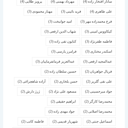
ساناز افتخار زاده
(4)
مهرداد بهمنی
(4)
پرویز طلایی
(4)
علی طاهری
(4)
فرید نائینی
(3)
مهناز محمودی
(3)
فرخ محمدزاده مهر
(3)
امید جوانبخت
(3)
کیکاووس امینی
(3)
شهاب الدین ارفعی
(3)
فاطمه ظفرنژاد
(3)
کتایون تقی زاده
(3)
اسكندر مختاری
(3)
فرامرز پارسی
(3)
عبدالمجید ارفعی
(3)
عبدالعزیز فرمانفرماییان
(3)
فریال جواهریان
(2)
حسین سلطان زاده
(2)
علی نقی گلریز
(2)
حسن بلخاری
(2)
آزاده شاهچراغی
(2)
جواد میرحسینی
(2)
مسعود علی نژاد
(2)
ژرژ دارش
(2)
محمدرضا کارگر
(2)
ابراهیم حقیقی
(2)
محمدرضا اصلانی
(2)
جواد مهدی زاده
(2)
اسماعیل جنتی
(2)
شهریار قدیمی
(2)
فاطمه کاتب
(2)