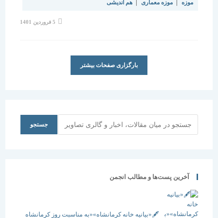
موزه
|
موزه معماری
|
هم اندیشی
نوشته
5 فروردین 1401
منتشر
شده
است:
بارگزاری صفحات بیشتر
جستجو
جستجو
آخرین پست‌ها و مطالب انجمن
🖋️«بیانیه خانه کرمانشاه»«به مناسبت روز کرمانشاه