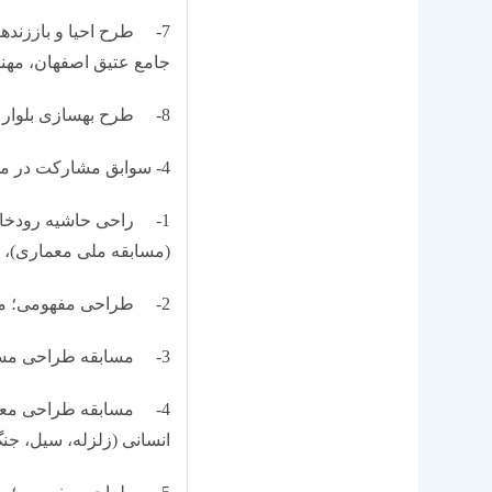
7- طرح احیا و باززنده­سازی مجموعه میدان امام علی
جامع عتیق اصفهان، مهندس
8- طرح بهسازی بلوار امین قم، مهندسین مشاور طرح و تعاون (1386)
4- سوابق مشارکت در مسابقات معماری و شهرسازی:
1- راحی حاشیه رودخا
(مسابقه ملی معماری)، 1397
2- طراحی مفهومی؛ معماری پویا (مسابقه ملی معماری)، 1397
3- مسابقه طراحی مسجد و میدان (پلازا) گلشهر، (مسابقه ملی معماری)، 1397
4- مسابقه طراحی معم
انسانی (زلزله، سیل، جنگ 