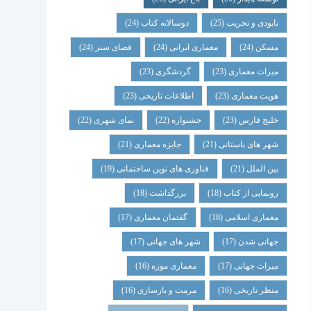
نابودی و تخریب
(25)
دوسالانه کتاب
(24)
مسکن
(24)
معماری ایرانی
(24)
فضای سبز
(24)
میراث معماری
(23)
گردشگری
(23)
هویت معماری
(23)
اطلاعات تاریخی
(23)
خلیج فارس
(23)
جشنواره
(22)
نمای شهری
(22)
شهر های باستانی
(21)
جایزه معماری
(21)
بین الملل
(21)
فناوری های نوین ساختمانی
(19)
رونمایی از کتاب
(18)
بزرگداشت
(18)
معماری اسلامی
(18)
گفتمان معماری
(17)
جهانی شدن
(17)
شهر های جهانی
(17)
میراث جهانی
(17)
معماری موزه
(16)
منظر تاریخی
(16)
مرمت و بازسازی
(16)