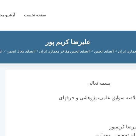
صفحه نخست
آرشیو مج
علیرضا کریم پور
ماری ایران
>
اعضای انجمن
>
اعضای انجمن مفاخر معماری ایران
>
اعضای فعال انجمن
>
عل
بسمه تعالی
اصه سوابق علمی، پژوهشی و حرفه­ای
یرضا کریم­پور
ترای تخصصی معماری