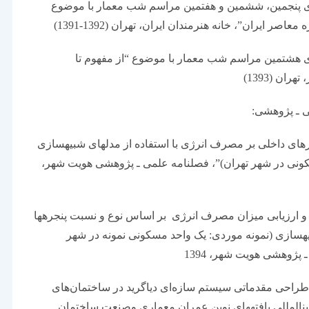
ی پنجمین، ششمین و هفتمین مراسم شب معمار با موضوع
ر ایران”، خانه هنرمندان ایران، تهران (1392-1391)
 هشتمین مراسم شب معمار با موضوع “از مفهوم تا
ان (1393)
یرهای داخلی بر مصرف انرژی با استفاده از مدل­های شبیه­سازی
کونی در شهر تهران)”، فصلنامه علمی ـ پژوهشی هویت شهر،
 و ارزیابی میزان مصرف انرژی بر اساس نوع و نسبت پنجره­ها
بیه­سازی (نمونه موردی: یک واحد مسکونی نمونه در شهر
 پژوهشی هویت شهر، 1394
طراحی مقدماتی سیستم سازه‌ای دیاگرید در ساختمان‌های
ین­المللی یافته­های نوین عمران معماری وصنعت ساختمان