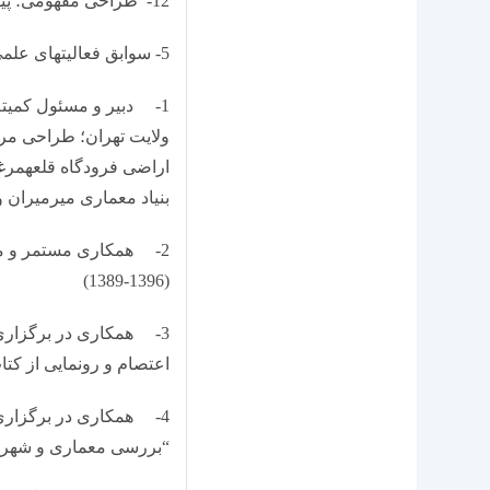
12- طراحی مفهومی؛ پیوند ناگسستنی نور و معماری (مسابقه ملی معماری)، 1387
5- سوابق فعالیت­های علمی ـ فرهنگی:
1- دبیر و مسئول کمیته
ولایت تهران؛ طراحی مر
بنیاد معماری میرمیران و دان
2- همکاری مستمر و مد
(1396-1389)
3- همکاری در برگزاری
اعتصام و رونمایی از کتاب 
4- همکاری در برگزار
“بررسی معماری و شهرسازی