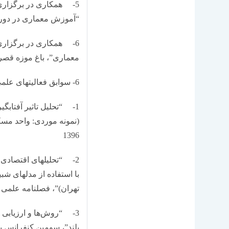
5- همکاری در برگزار
“آموزش معماری در دوره معاص
6- همکاری در برگزاری
معماری”، باغ موزه قصر، تهر
6- سوابق فعالیت­های علمی ـ پژوهشی:
1- “تحلیل تاثیر آفتابگ
(نمونه موردی: واحد مس
1396
2- “تحلیل­های اقتصادی
با استفاده از مدل­های ش
تهران)”، فصلنامه علمی ـ
3- “روش‌ها و ارزیابی 
بلند”، سومین کنفرانس ب