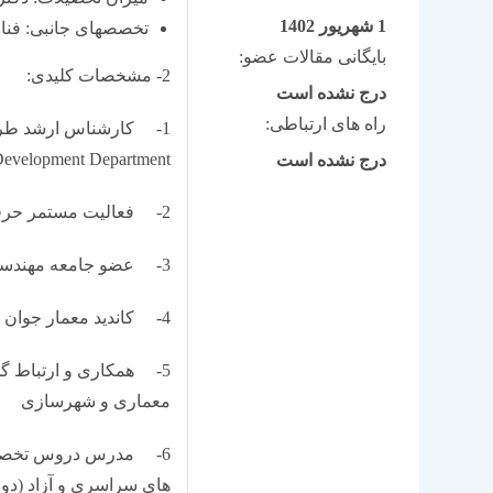
1 شهریور 1402
تخصص­های جانبی: فنا
بایگانی مقالات عضو:
2- مشخصات کلیدی:
درج نشده است
راه های ارتباطی:
Development Department)، شرکت مهندسین مشاور نقش جهان ـ پارس (1396-88
درج نشده است
2- فعالیت مستمر حرفه­ای در طراحی بسیای از پروژه­های معماری و شهرسازی
3- عضو جامعه مهندسان مشاور ایران
4- کاندید معمار جوان برگزیده سال (1396) از طرف جامعه مهندسان مشاور ایران
5- همکاری و ارتباط گست
معماری و شهرسازی
6- مدرس دروس تخصصی 
های سراسری و آزاد (دو