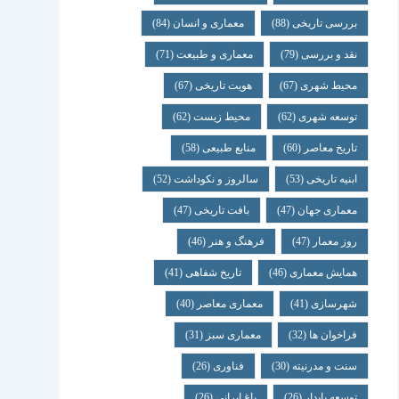
بررسی تاریخی
(88)
معماری و انسان
(84)
نقد و بررسی
(79)
معماری و طبیعت
(71)
محیط شهری
(67)
هویت تاریخی
(67)
توسعه شهری
(62)
محیط زیست
(62)
تاریخ معاصر
(60)
منابع طبیعی
(58)
ابنیه تاریخی
(53)
سالروز و نکوداشت
(52)
معماری جهان
(47)
بافت تاریخی
(47)
روز معمار
(47)
فرهنگ و هنر
(46)
همایش معماری
(46)
تاریخ شفاهی
(41)
شهرسازی
(41)
معماری معاصر
(40)
فراخوان ها
(32)
معماری سبز
(31)
سنت و مدرنیته
(30)
فناوری
(26)
توسعه پایدار
(26)
باغ ایرانی
(26)