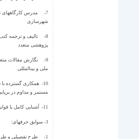
7- مدرس کارگاه­های ت
شهرسازی
8- تالیف و ترجمه کت
پژوهشی متعدد
9- نگارش مقالات متعد
ملی و بین­المللی
10- همکاری گسترده با
مستمر و مداوم در برپای
11- آشنایی کامل با قوانین و مقررات معماری و ساختمانی
3- سوابق حرفه­ای:
1- طرح تفصیلی و طرح­