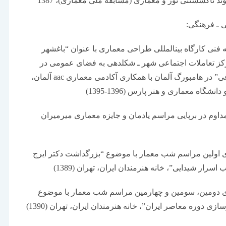
 فنی کارگاه بین­المللی طراحی معماری با عنوان “باغشهر
کز تعاملات اجتماعی شهر ـ شکل­دهی به فضای عمومی در
اراضی فرودگاه قلعه­مرغی” در هامبورگ آلمان با همکاری آکادمی معماری aac آلمان،
شگاه معماری و هنر پارس (1396-1395)
اوم در برپایی مراسم یادمان و جایزه معماری میرمیران
 اولین مراسم شب معمار با موضوع “بزرگداشت دکتر ایرج
اسرار شیدایی”، خانه هنرمندان ایران، تهران (1389)
ی دومین، سومین و چهارمین مراسم شب معمار با موضوع
 دوره معاصر ایران”، خانه هنرمندان ایران، تهران (1390)