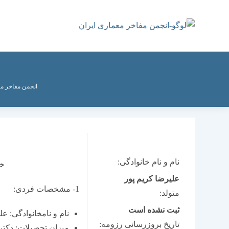
رش
ه
حتوا
انجمن مفاخر مع
نام و نام خانوادگی:
خل
علیرضا کریم پور
1- مشخصات فردی:
متولد:
ثبت نشده است
نام و نام­خانوادگی: عل
تاریخ بروزرسانی رزومه:
میزان تحصیلات: دک