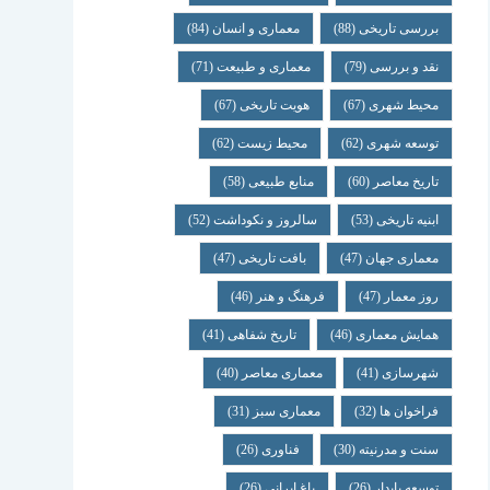
بررسی تاریخی
(88)
معماری و انسان
(84)
نقد و بررسی
(79)
معماری و طبیعت
(71)
محیط شهری
(67)
هویت تاریخی
(67)
توسعه شهری
(62)
محیط زیست
(62)
تاریخ معاصر
(60)
منابع طبیعی
(58)
ابنیه تاریخی
(53)
سالروز و نکوداشت
(52)
معماری جهان
(47)
بافت تاریخی
(47)
روز معمار
(47)
فرهنگ و هنر
(46)
همایش معماری
(46)
تاریخ شفاهی
(41)
شهرسازی
(41)
معماری معاصر
(40)
فراخوان ها
(32)
معماری سبز
(31)
سنت و مدرنیته
(30)
فناوری
(26)
توسعه پایدار
(26)
باغ ایرانی
(26)