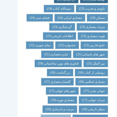
نابودی و تخریب
(25)
دوسالانه کتاب
(24)
مسکن
(24)
معماری ایرانی
(24)
فضای سبز
(24)
میراث معماری
(23)
گردشگری
(23)
هویت معماری
(23)
اطلاعات تاریخی
(23)
خلیج فارس
(23)
جشنواره
(22)
نمای شهری
(22)
شهر های باستانی
(21)
جایزه معماری
(21)
بین الملل
(21)
فناوری های نوین ساختمانی
(19)
رونمایی از کتاب
(18)
بزرگداشت
(18)
معماری اسلامی
(18)
گفتمان معماری
(17)
جهانی شدن
(17)
شهر های جهانی
(17)
میراث جهانی
(17)
معماری موزه
(16)
منظر تاریخی
(16)
مرمت و بازسازی
(16)