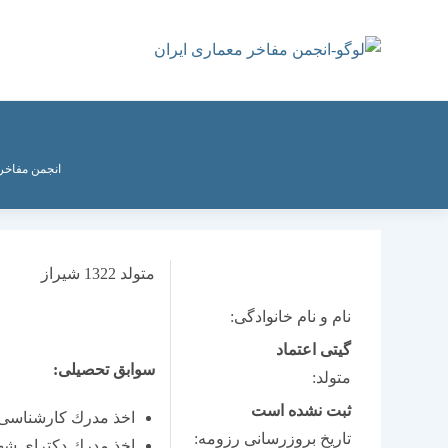
رش
ه
حتوا
انجمن مفاخر
متولد 1322 شیراز
نام و نام خانوادگی:
گیتی اعتماد
سوابق تحصیلی:
متولد:
ثبت نشده است
اخذ مدرك كارشناسی ار
تاریخ بروزرسانی رزومه:
اخذ مدرك دكترای شهرسا