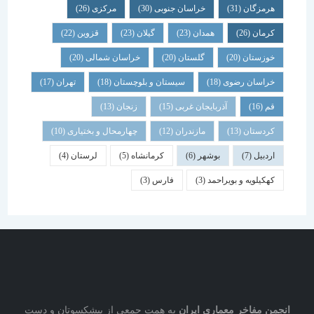
هرمزگان
(31)
خراسان جنوبی
(30)
مرکزی
(26)
کرمان
(26)
همدان
(23)
گیلان
(23)
قزوین
(22)
خوزستان
(20)
گلستان
(20)
خراسان شمالی
(20)
خراسان رضوی
(18)
سیستان و بلوچستان
(18)
تهران
(17)
قم
(16)
آذربایجان غربی
(15)
زنجان
(13)
کردستان
(13)
مازندران
(12)
چهارمحال و بختیاری
(10)
اردبیل
(7)
بوشهر
(6)
کرمانشاه
(5)
لرستان
(4)
کهکیلویه و بویراحمد
(3)
فارس
(3)
نجمن مفاخر معماری ایران
به همت جمعی از پیشکسوتان و دست