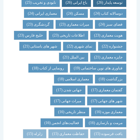
توسعه پایدار
(26)
باغ ایرانی
(26)
نابودی و تخریب
(25)
دوسالانه کتاب
(24)
مسکن
(24)
معماری ایرانی
(24)
فضای سبز
(24)
میراث معماری
(23)
گردشگری
(23)
هویت معماری
(23)
اطلاعات تاریخی
(23)
خلیج فارس
(23)
جشنواره
(22)
نمای شهری
(22)
شهر های باستانی
(21)
جایزه معماری
(21)
بین الملل
(21)
فناوری های نوین ساختمانی
(19)
رونمایی از کتاب
(18)
بزرگداشت
(18)
معماری اسلامی
(18)
گفتمان معماری
(17)
جهانی شدن
(17)
شهر های جهانی
(17)
میراث جهانی
(17)
معماری موزه
(16)
منظر تاریخی
(16)
مرمت و بازسازی
(16)
فعالیت‌های انجمن
(16)
بافت فرسوده
(15)
حفاظت معماری
(15)
زلزله
(15)