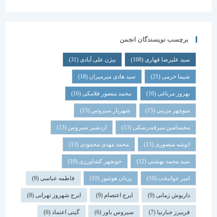
برچسب نویسندگان انجمن
سید علیرضا قهاری
(168)
بیژن علی آبادی
(31)
شیما خرمی
(21)
سید هادی میرمیران
(18)
بهروز مرباغی
(16)
محمد منصور فلامکی
(16)
منوچهر مزینی
(15)
شهریار سیروس
(15)
محمدامین میرفندرسکی
(13)
اردشیر سیروس
(13)
انوشه منصوری
(13)
محمد مهدی محمودی
(13)
سید محمد بهشتی
(12)
خوبچهر کشاورزی
(10)
امیر جوانبخت
(10)
یزدان هوشور
(10)
فاطمه عباسی
(9)
داریوش زمانی
(9)
ایرج اعتصام
(9)
ایرج شهروز تهرانی
(8)
فریبرز جبارنیا
(7)
سیروس باور
(6)
گیتی اعتماد
(6)