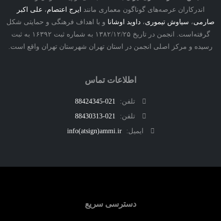
درکاران عرصه‌های گوناگون معماری مانند
ایرج اعتصام
،
علی اکبر
ی
،
سیاوش تیموری
،
داوید اوشانا
و با اهداف فرهنگی و حمایتی شکل
گرفته‌است. انجمن در تاریخ ۱۳۸۲/۱۲/۲۵ به شماره ثبت ۱۶۳۹۲ به ثبت
ه و مرکز اصلی انجمن در استان تهران شهرستان تهران واقع است.
اطلاعات تماس
تلفن:
021-88424345
تلفن:
021-88430313
ایمیل:
info(atsign)ammi.ir
دسترسی سریع