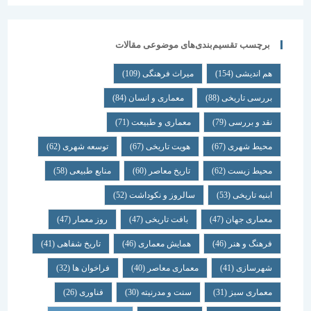
برچسب تقسیم‌بندی‌های موضوعی مقالات
هم اندیشی
(154)
میراث فرهنگی
(109)
بررسی تاریخی
(88)
معماری و انسان
(84)
نقد و بررسی
(79)
معماری و طبیعت
(71)
محیط شهری
(67)
هویت تاریخی
(67)
توسعه شهری
(62)
محیط زیست
(62)
تاریخ معاصر
(60)
منابع طبیعی
(58)
ابنیه تاریخی
(53)
سالروز و نکوداشت
(52)
معماری جهان
(47)
بافت تاریخی
(47)
روز معمار
(47)
فرهنگ و هنر
(46)
همایش معماری
(46)
تاریخ شفاهی
(41)
شهرسازی
(41)
معماری معاصر
(40)
فراخوان ها
(32)
معماری سبز
(31)
سنت و مدرنیته
(30)
فناوری
(26)