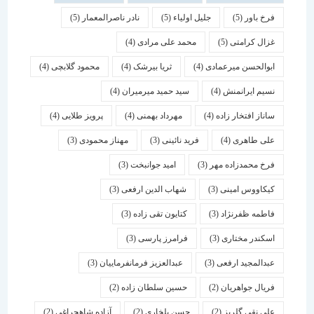
فرخ باور
(5)
جلیل اولیاء
(5)
نادر ناصرالمعمار
(5)
غزال کرامتی
(5)
محمد علی مرادی
(4)
ابوالحسن میرعمادی
(4)
ثریا بیرشک
(4)
محمود گلابچی
(4)
نسیم ایرانمنش
(4)
سید حمید میرمیران
(4)
ساناز افتخار زاده
(4)
مهرداد بهمنی
(4)
پرویز طلایی
(4)
علی طاهری
(4)
فرید نائینی
(3)
مهناز محمودی
(3)
فرخ محمدزاده مهر
(3)
امید جوانبخت
(3)
کیکاووس امینی
(3)
شهاب الدین ارفعی
(3)
فاطمه ظفرنژاد
(3)
کتایون تقی زاده
(3)
اسكندر مختاری
(3)
فرامرز پارسی
(3)
عبدالمجید ارفعی
(3)
عبدالعزیز فرمانفرماییان
(3)
فریال جواهریان
(2)
حسین سلطان زاده
(2)
علی نقی گلریز
(2)
حسن بلخاری
(2)
آزاده شاهچراغی
(2)