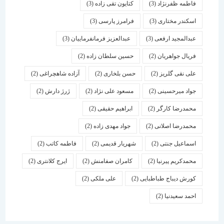
فاطمه ظفرنژاد
(3)
کتایون تقی زاده
(3)
اسكندر مختاری
(3)
فرامرز پارسی
(3)
عبدالمجید ارفعی
(3)
عبدالعزیز فرمانفرماییان
(3)
فریال جواهریان
(2)
حسین سلطان زاده
(2)
علی نقی گلریز
(2)
حسن بلخاری
(2)
آزاده شاهچراغی
(2)
جواد میرحسینی
(2)
مسعود علی نژاد
(2)
ژرژ دارش
(2)
محمدرضا کارگر
(2)
ابراهیم حقیقی
(2)
محمدرضا اصلانی
(2)
جواد مهدی زاده
(2)
اسماعیل جنتی
(2)
شهریار قدیمی
(2)
فاطمه کاتب
(2)
محمدکریم پیرنیا
(2)
کامران صفامنش
(2)
ایرج کلانتری
(2)
کورش دیباج طباطبایی
(2)
علی ملکی
(2)
احمد سعیدنیا
(2)