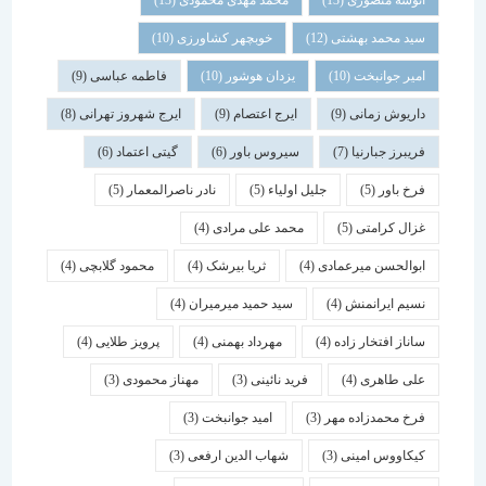
انوشه منصوری
(13)
محمد مهدی محمودی
(13)
سید محمد بهشتی
(12)
خوبچهر کشاورزی
(10)
امیر جوانبخت
(10)
یزدان هوشور
(10)
فاطمه عباسی
(9)
داریوش زمانی
(9)
ایرج اعتصام
(9)
ایرج شهروز تهرانی
(8)
فریبرز جبارنیا
(7)
سیروس باور
(6)
گیتی اعتماد
(6)
فرخ باور
(5)
جلیل اولیاء
(5)
نادر ناصرالمعمار
(5)
غزال کرامتی
(5)
محمد علی مرادی
(4)
ابوالحسن میرعمادی
(4)
ثریا بیرشک
(4)
محمود گلابچی
(4)
نسیم ایرانمنش
(4)
سید حمید میرمیران
(4)
ساناز افتخار زاده
(4)
مهرداد بهمنی
(4)
پرویز طلایی
(4)
علی طاهری
(4)
فرید نائینی
(3)
مهناز محمودی
(3)
فرخ محمدزاده مهر
(3)
امید جوانبخت
(3)
کیکاووس امینی
(3)
شهاب الدین ارفعی
(3)