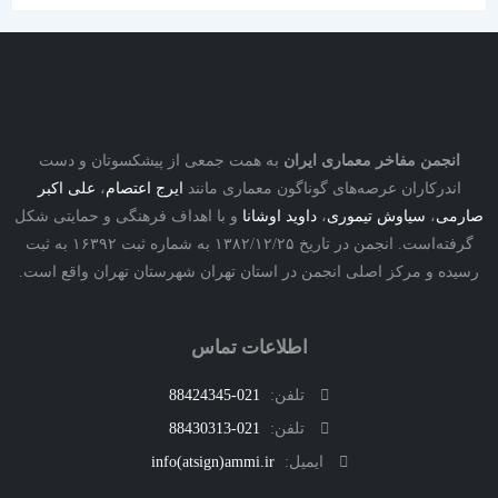
نجمن مفاخر معماری ایران
به همت جمعی از پیشکسوتان و دست
درکاران عرصه‌های گوناگون معماری مانند
ایرج اعتصام
،
علی اکبر
ی
،
سیاوش تیموری
،
داوید اوشانا
و با اهداف فرهنگی و حمایتی شکل
گرفته‌است. انجمن در تاریخ ۱۳۸۲/۱۲/۲۵ به شماره ثبت ۱۶۳۹۲ به ثبت
ه و مرکز اصلی انجمن در استان تهران شهرستان تهران واقع است.
اطلاعات تماس
تلفن:
021-88424345
تلفن:
021-88430313
ایمیل:
info(atsign)ammi.ir