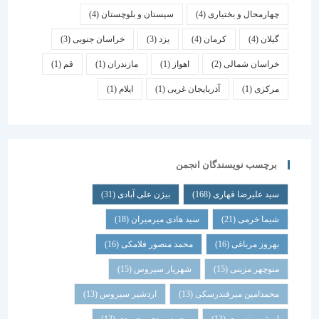
چهارمحال و بختیاری
(4)
سیستان و بلوچستان
(4)
گیلان
(4)
کرمان
(4)
یزد
(3)
خراسان جنوبی
(3)
خراسان شمالی
(2)
اهواز
(1)
مازندران
(1)
قم
(1)
مرکزی
(1)
آذربایجان غربی
(1)
ایلام
(1)
برچسب نویسندگان انجمن
سید علیرضا قهاری
(168)
بیژن علی آبادی
(31)
شیما خرمی
(21)
سید هادی میرمیران
(18)
بهروز مرباغی
(16)
محمد منصور فلامکی
(16)
منوچهر مزینی
(15)
شهریار سیروس
(15)
محمدامین میرفندرسکی
(13)
اردشیر سیروس
(13)