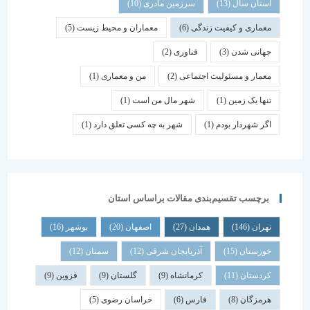
استان سال
(13)
سرزمین مادری
(10)
معماری و کیفیت زندگی
(6)
معماران و محیط زیست
(5)
جهانی شدن
(3)
فناوری
(2)
معمار و مسئولیت اجتماعی
(2)
من و معماری
(1)
تنها یک زمین
(1)
شهر مال من است
(1)
اگر شهردار بودم
(1)
شهر به چه کسی تعلق دارد
(1)
برچسب تقسیم‌بندی مقالات براساس استان
تهران
(146)
همدان
(27)
اصفهان
(20)
بوشهر
(16)
خوزستان
(15)
آذربایجان شرقی
(12)
سمنان
(12)
کردستان
(11)
کرمانشاه
(9)
گلستان
(9)
قزوین
(9)
هرمزگان
(8)
فارس
(6)
خراسان رضوی
(5)