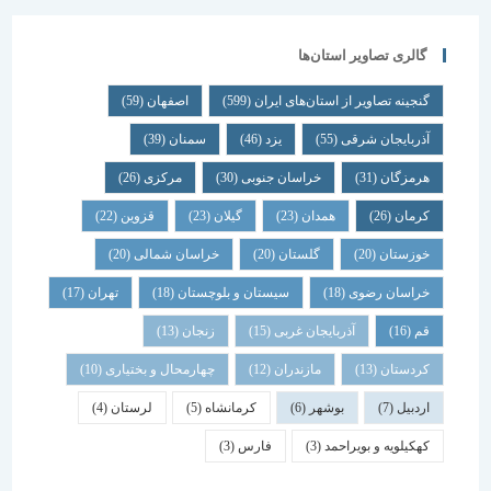
گالری تصاویر استان‌ها
گنجینه تصاویر از استان‌های ایران
(599)
اصفهان
(59)
آذربایجان شرقی
(55)
یزد
(46)
سمنان
(39)
هرمزگان
(31)
خراسان جنوبی
(30)
مرکزی
(26)
کرمان
(26)
همدان
(23)
گیلان
(23)
قزوین
(22)
خوزستان
(20)
گلستان
(20)
خراسان شمالی
(20)
خراسان رضوی
(18)
سیستان و بلوچستان
(18)
تهران
(17)
قم
(16)
آذربایجان غربی
(15)
زنجان
(13)
کردستان
(13)
مازندران
(12)
چهارمحال و بختیاری
(10)
اردبیل
(7)
بوشهر
(6)
کرمانشاه
(5)
لرستان
(4)
کهکیلویه و بویراحمد
(3)
فارس
(3)