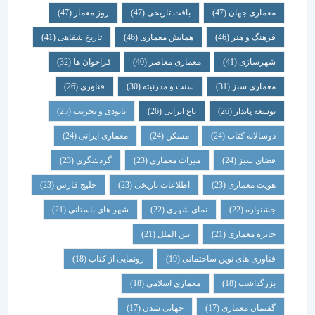
معماری جهان
(47)
بافت تاریخی
(47)
روز معمار
(47)
فرهنگ و هنر
(46)
همایش معماری
(46)
تاریخ شفاهی
(41)
شهرسازی
(41)
معماری معاصر
(40)
فراخوان ها
(32)
معماری سبز
(31)
سنت و مدرنیته
(30)
فناوری
(26)
توسعه پایدار
(26)
باغ ایرانی
(26)
نابودی و تخریب
(25)
دوسالانه کتاب
(24)
مسکن
(24)
معماری ایرانی
(24)
فضای سبز
(24)
میراث معماری
(23)
گردشگری
(23)
هویت معماری
(23)
اطلاعات تاریخی
(23)
خلیج فارس
(23)
جشنواره
(22)
نمای شهری
(22)
شهر های باستانی
(21)
جایزه معماری
(21)
بین الملل
(21)
فناوری های نوین ساختمانی
(19)
رونمایی از کتاب
(18)
بزرگداشت
(18)
معماری اسلامی
(18)
گفتمان معماری
(17)
جهانی شدن
(17)