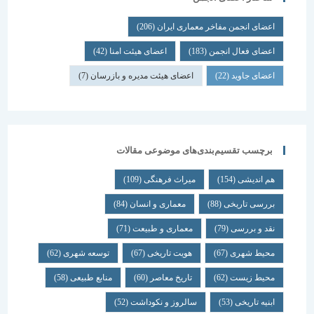
اعضای انجمن مفاخر معماری ایران
(206)
اعضای فعال انجمن
(183)
اعضای هیئت امنا
(42)
اعضای جاوید
(22)
اعضای هیئت مدیره و بازرسان
(7)
برچسب تقسیم‌بندی‌های موضوعی مقالات
هم اندیشی
(154)
میراث فرهنگی
(109)
بررسی تاریخی
(88)
معماری و انسان
(84)
نقد و بررسی
(79)
معماری و طبیعت
(71)
محیط شهری
(67)
هویت تاریخی
(67)
توسعه شهری
(62)
محیط زیست
(62)
تاریخ معاصر
(60)
منابع طبیعی
(58)
ابنیه تاریخی
(53)
سالروز و نکوداشت
(52)