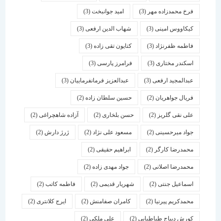
فرخ محمدزاده مهر
(3)
امید جوانبخت
(3)
کیکاووس امینی
(3)
شهاب الدین ارفعی
(3)
فاطمه ظفرنژاد
(3)
کتایون تقی زاده
(3)
اسكندر مختاری
(3)
فرامرز پارسی
(3)
عبدالمجید ارفعی
(3)
عبدالعزیز فرمانفرماییان
(3)
فریال جواهریان
(2)
حسین سلطان زاده
(2)
علی نقی گلریز
(2)
حسن بلخاری
(2)
آزاده شاهچراغی
(2)
جواد میرحسینی
(2)
مسعود علی نژاد
(2)
ژرژ دارش
(2)
محمدرضا کارگر
(2)
ابراهیم حقیقی
(2)
محمدرضا اصلانی
(2)
جواد مهدی زاده
(2)
اسماعیل جنتی
(2)
شهریار قدیمی
(2)
فاطمه کاتب
(2)
محمدکریم پیرنیا
(2)
کامران صفامنش
(2)
ایرج کلانتری
(2)
کورش دیباج طباطبایی
(2)
علی ملکی
(2)