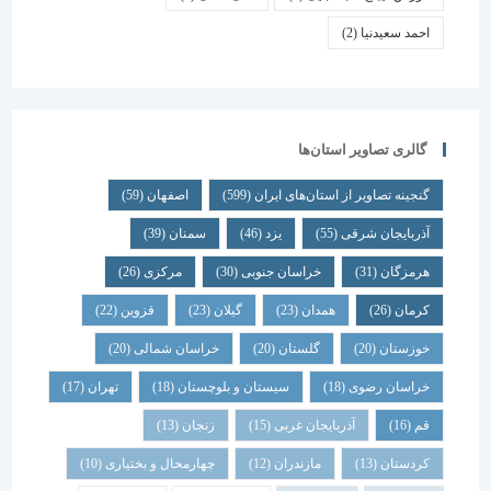
احمد سعیدنیا
(2)
گالری تصاویر استان‌ها
گنجینه تصاویر از استان‌های ایران
(599)
اصفهان
(59)
آذربایجان شرقی
(55)
یزد
(46)
سمنان
(39)
هرمزگان
(31)
خراسان جنوبی
(30)
مرکزی
(26)
کرمان
(26)
همدان
(23)
گیلان
(23)
قزوین
(22)
خوزستان
(20)
گلستان
(20)
خراسان شمالی
(20)
خراسان رضوی
(18)
سیستان و بلوچستان
(18)
تهران
(17)
قم
(16)
آذربایجان غربی
(15)
زنجان
(13)
کردستان
(13)
مازندران
(12)
چهارمحال و بختیاری
(10)