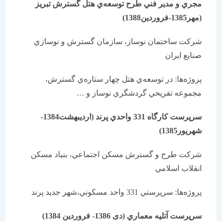
مجري و مدير فني طرح توسعه‌ي هتل گسترش تبريز
(مهر1385-فروردین1388)
شركت ساختمان نوساز، سازمان گسترش و نوسازي
صنايع ايران
پروژه‌ها: در توسعه‌ي هتل چهار ستاره‌ي گسترش،
مجموعه تفريحي گردشگري نوساز و …
سرپرست كارگاه 331 واحدي پرند (اردیبهشت1384-
شهریور1385)
شركت طرح و گسترش مسكن اجتماعي، بنياد مسكن
انقلاب اسلامي
پروژه‌ها: سرپرستي 331 واحد مسكوني،شهر جديد پرند
سرپرست آتليه معماري (دی 1386- فروردین 1384)