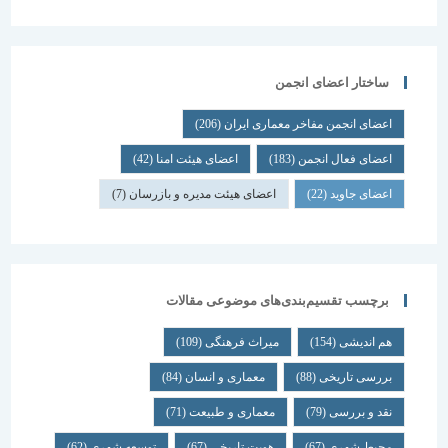
ساختار اعضای انجمن
اعضای انجمن مفاخر معماری ایران
(206)
اعضای فعال انجمن
(183)
اعضای هیئت امنا
(42)
اعضای جاوید
(22)
اعضای هیئت مدیره و بازرسان
(7)
برچسب تقسیم‌بندی‌های موضوعی مقالات
هم اندیشی
(154)
میراث فرهنگی
(109)
بررسی تاریخی
(88)
معماری و انسان
(84)
نقد و بررسی
(79)
معماری و طبیعت
(71)
محیط شهری
(67)
هویت تاریخی
(67)
توسعه شهری
(62)