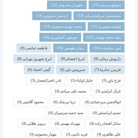
منوچهر مزینی
(15)
شهریار سیروس
(15)
محمدامین میرفندرسکی
(13)
اردشیر سیروس
(13)
انوشه منصوری
(13)
محمد مهدی محمودی
(13)
سید محمد بهشتی
(12)
خوبچهر کشاورزی
(10)
امیر جوانبخت
(10)
یزدان هوشور
(10)
فاطمه عباسی
(9)
داریوش زمانی
(9)
ایرج اعتصام
(9)
ایرج شهروز تهرانی
(8)
فریبرز جبارنیا
(7)
سیروس باور
(6)
گیتی اعتماد
(6)
فرخ باور
(5)
جلیل اولیاء
(5)
نادر ناصرالمعمار
(5)
غزال کرامتی
(5)
محمد علی مرادی
(4)
ابوالحسن میرعمادی
(4)
ثریا بیرشک
(4)
محمود گلابچی
(4)
نسیم ایرانمنش
(4)
سید حمید میرمیران
(4)
ساناز افتخار زاده
(4)
مهرداد بهمنی
(4)
پرویز طلایی
(4)
علی طاهری
(4)
فرید نائینی
(3)
مهناز محمودی
(3)