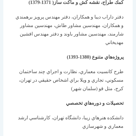
كمك طراح، نقشه كش و ماكت ساز( 1371-1379)
دفتر داراب ديبا و همكاران، دفتر مهندس پرويز برهمندي
و همكاران، مهندسين مشاور طاش، مهندسين مشاور
شارمند، مهندسين مشاور باوند و دفتر مهندس افشين
مهديخاني
پروژه‌هاي متنوع (1380-1393)
طرح كانسيت معماري، نظارت و اجراي چند ساختمان
مسكوني، تجاري و ويلا براي اشخاص حقيقي در تهران،
كرج، متل قو (سلمان شهر)
تحصيلات و دوره‌هاي تخصصي
دانشكده هنرهاي زيبا، دانشگاه تهران، كارشناسي ارشد
معماري و شهرسازي