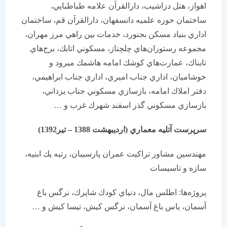
اهواز، هتل دزاشيب، دارالقرآن علامه طباطبايي،
ساختمان حوزه علميه دانسفهان، دارالقرآن قم، ساختمان
اداري بنياد مسكن بجنورد، خدمات بين راهي مرز مهران،
مجموعه رستوران‌هاي چلچناز، مسكوني اتابك، برج‌هاي
تابناك، عمارت‌هاي كوشك امامه هاشمك ميرود و
خوشاميان، اداري جناب اميري، اداري جناب ابراهيمي،
دفتر املاك امامه، بازسازي مسكوني جناب يزداني،
بازسازي مسكوني گذر اسفند شهرك غرب و …
سرپرست آتليه معماري (اردیبهشت 1388 – تیر1392)
مهندسين مشاور تراكيت عمران پارسيبان، رتبه يك ابنيه،
سازه و تاسيسات
پروژه‌ها: اطلس مال، دنياي كودك شاپرك، نرگس باغ
آسمان، ياس باغ آسمان، نرگس كيش، تیسا كيش و …