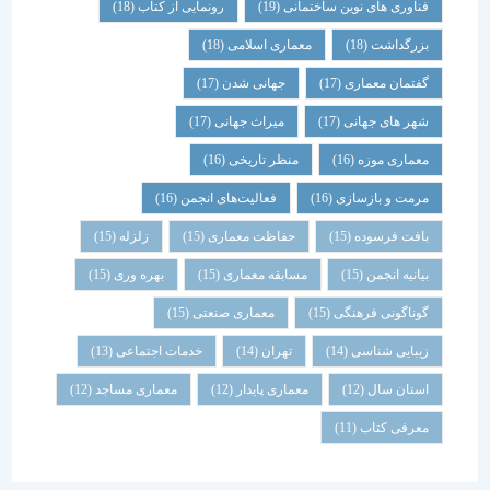
فناوری های نوین ساختمانی
(19)
رونمایی از کتاب
(18)
بزرگداشت
(18)
معماری اسلامی
(18)
گفتمان معماری
(17)
جهانی شدن
(17)
شهر های جهانی
(17)
میراث جهانی
(17)
معماری موزه
(16)
منظر تاریخی
(16)
مرمت و بازسازی
(16)
فعالیت‌های انجمن
(16)
بافت فرسوده
(15)
حفاظت معماری
(15)
زلزله
(15)
بیانیه انجمن
(15)
مسابقه معماری
(15)
بهره وری
(15)
گوناگونی فرهنگی
(15)
معماری صنعتی
(15)
زیبایی شناسی
(14)
تهران
(14)
خدمات اجتماعی
(13)
استان سال
(12)
معماری پایدار
(12)
معماری مساجد
(12)
معرفی کتاب
(11)