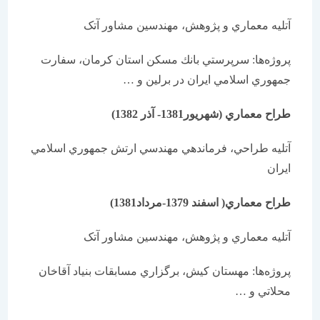
آتليه معماري و پژوهش، مهندسين مشاور آتک
پروژه‌ها: سرپرستي بانك مسكن استان كرمان، سفارت
جمهوري اسلامي ايران در برلين و …
طراح معماري (شهریور1381- آذر 1382)
آتليه طراحي، فرماندهي مهندسي ارتش جمهوري اسلامي
ايران
طراح معماري( اسفند 1379-مرداد1381)
آتليه معماري و پژوهش، مهندسين مشاور آتک
پروژه‌ها: مهستان كيش، برگزاري مسابقات بنیاد آقاخان
محلاتي و …