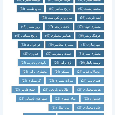
محیط زیست
(62)
تاریخ معاصر
(60)
منابع طبیعی
(58)
ابنیه تاریخی
(53)
سالروز و نکوداشت
(52)
معماری جهان
(47)
بافت تاریخی
(47)
روز معمار
(47)
فرهنگ و هنر
(46)
همایش معماری
(46)
تاریخ شفاهی
(41)
شهرسازی
(41)
معماری معاصر
(40)
فراخوان ها
(32)
معماری سبز
(31)
سنت و مدرنیته
(30)
فناوری
(26)
توسعه پایدار
(26)
باغ ایرانی
(26)
نابودی و تخریب
(25)
دوسالانه کتاب
(24)
مسکن
(24)
معماری ایرانی
(24)
فضای سبز
(24)
میراث معماری
(23)
گردشگری
(23)
هویت معماری
(23)
اطلاعات تاریخی
(23)
خلیج فارس
(23)
جشنواره
(22)
نمای شهری
(22)
شهر های باستانی
(21)
جایزه معماری
(21)
بین الملل
(21)