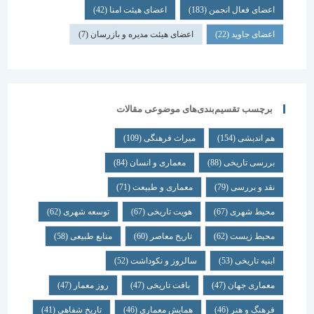
اعضای فعال انجمن
(183)
اعضای هیئت امنا
(42)
اعضای جاوید
(22)
اعضای هیئت مدیره و بازرسان
(7)
برچسب تقسیم‌بندی‌های موضوعی مقالات
هم اندیشی
(154)
میراث فرهنگی
(109)
بررسی تاریخی
(88)
معماری و انسان
(84)
نقد و بررسی
(79)
معماری و طبیعت
(71)
محیط شهری
(67)
هویت تاریخی
(67)
توسعه شهری
(62)
محیط زیست
(62)
تاریخ معاصر
(60)
منابع طبیعی
(58)
ابنیه تاریخی
(53)
سالروز و نکوداشت
(52)
معماری جهان
(47)
بافت تاریخی
(47)
روز معمار
(47)
فرهنگ و هنر
(46)
همایش معماری
(46)
تاریخ شفاهی
(41)