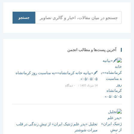
جستجو
جستجو
آخرین پست‌ها و مطالب انجمن
🖋️«بیانیه خانه کرمانشاه»«به مناسبت روز کرمانشاه
۰۵/۰۵/۰۵»
14 مرداد 1405
/
۰ دیدگاه
تجلیل «پدر علم ژنتیک ایران» از تپشِ زندگی در قلب
میراث شوشتر