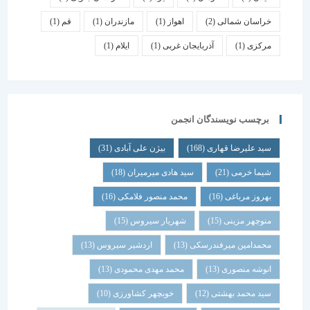
خراسان شمالی
(2)
اهواز
(1)
مازندران
(1)
قم
(1)
مرکزی
(1)
آذربایجان غربی
(1)
ایلام
(1)
برچسب نویسندگان انجمن
سید علیرضا قهاری
(168)
بیژن علی آبادی
(31)
شیما خرمی
(21)
سید هادی میرمیران
(18)
بهروز مرباغی
(16)
محمد منصور فلامکی
(16)
منوچهر مزینی
(15)
شهریار سیروس
(15)
محمدامین میرفندرسکی
(13)
اردشیر سیروس
(13)
انوشه منصوری
(13)
محمد مهدی محمودی
(13)
سید محمد بهشتی
(12)
خوبچهر کشاورزی
(10)