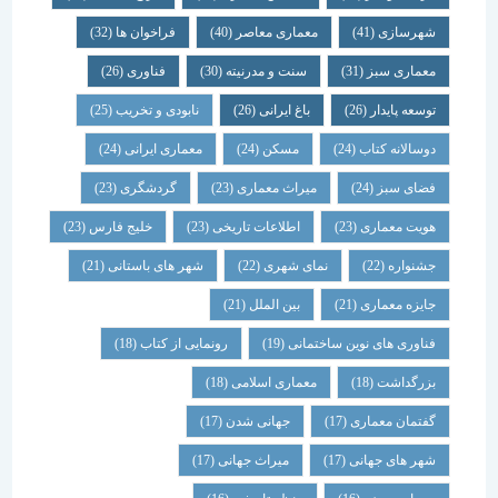
شهرسازی
(41)
معماری معاصر
(40)
فراخوان ها
(32)
معماری سبز
(31)
سنت و مدرنیته
(30)
فناوری
(26)
توسعه پایدار
(26)
باغ ایرانی
(26)
نابودی و تخریب
(25)
دوسالانه کتاب
(24)
مسکن
(24)
معماری ایرانی
(24)
فضای سبز
(24)
میراث معماری
(23)
گردشگری
(23)
هویت معماری
(23)
اطلاعات تاریخی
(23)
خلیج فارس
(23)
جشنواره
(22)
نمای شهری
(22)
شهر های باستانی
(21)
جایزه معماری
(21)
بین الملل
(21)
فناوری های نوین ساختمانی
(19)
رونمایی از کتاب
(18)
بزرگداشت
(18)
معماری اسلامی
(18)
گفتمان معماری
(17)
جهانی شدن
(17)
شهر های جهانی
(17)
میراث جهانی
(17)