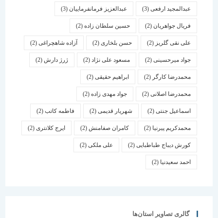
عبدالمجید ارفعی
(3)
عبدالعزیز فرمانفرماییان
(3)
فریال جواهریان
(2)
حسین سلطان زاده
(2)
علی نقی گلریز
(2)
حسن بلخاری
(2)
آزاده شاهچراغی
(2)
جواد میرحسینی
(2)
مسعود علی نژاد
(2)
ژرژ دارش
(2)
محمدرضا کارگر
(2)
ابراهیم حقیقی
(2)
محمدرضا اصلانی
(2)
جواد مهدی زاده
(2)
اسماعیل جنتی
(2)
شهریار قدیمی
(2)
فاطمه کاتب
(2)
محمدکریم پیرنیا
(2)
کامران صفامنش
(2)
ایرج کلانتری
(2)
کورش دیباج طباطبایی
(2)
علی ملکی
(2)
احمد سعیدنیا
(2)
گالری تصاویر استان‌ها