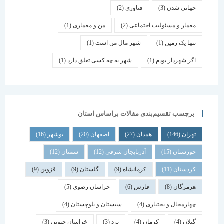
جهانی شدن
(3)
فناوری
(2)
معمار و مسئولیت اجتماعی
(2)
من و معماری
(1)
تنها یک زمین
(1)
شهر مال من است
(1)
اگر شهردار بودم
(1)
شهر به چه کسی تعلق دارد
(1)
برچسب تقسیم‌بندی مقالات براساس استان
تهران
(146)
همدان
(27)
اصفهان
(20)
بوشهر
(16)
خوزستان
(15)
آذربایجان شرقی
(12)
سمنان
(12)
کردستان
(11)
کرمانشاه
(9)
گلستان
(9)
قزوین
(9)
هرمزگان
(8)
فارس
(6)
خراسان رضوی
(5)
چهارمحال و بختیاری
(4)
سیستان و بلوچستان
(4)
گیلان
(4)
کرمان
(4)
یزد
(3)
خراسان جنوبی
(3)