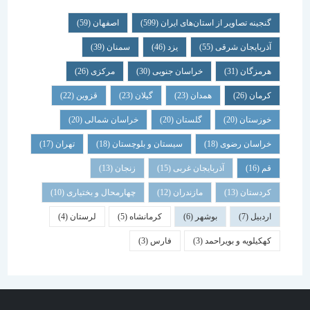
گنجینه تصاویر از استان‌های ایران
(599)
اصفهان
(59)
آذربایجان شرقی
(55)
یزد
(46)
سمنان
(39)
هرمزگان
(31)
خراسان جنوبی
(30)
مرکزی
(26)
کرمان
(26)
همدان
(23)
گیلان
(23)
قزوین
(22)
خوزستان
(20)
گلستان
(20)
خراسان شمالی
(20)
خراسان رضوی
(18)
سیستان و بلوچستان
(18)
تهران
(17)
قم
(16)
آذربایجان غربی
(15)
زنجان
(13)
کردستان
(13)
مازندران
(12)
چهارمحال و بختیاری
(10)
اردبیل
(7)
بوشهر
(6)
کرمانشاه
(5)
لرستان
(4)
کهکیلویه و بویراحمد
(3)
فارس
(3)