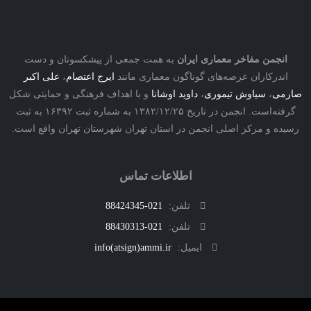
نجمن مفاخر معماری ایران
به همت جمعی از پیشکسوتان و دست
درکاران عرصه‌های گوناگون معماری مانند
ایرج اعتصام
،
علی اکبر
ی
،
سیاوش تیموری
،
داوید اوشانا
و با اهداف فرهنگی و حمایتی شکل
گرفته‌است. انجمن در تاریخ ۱۳۸۲/۱۲/۲۵ به شماره ثبت ۱۶۳۹۲ به ثبت
ه و مرکز اصلی انجمن در استان تهران شهرستان تهران واقع است.
اطلاعات تماس
تلفن:
021-88424345
تلفن:
021-88430313
ایمیل:
info(atsign)ammi.ir