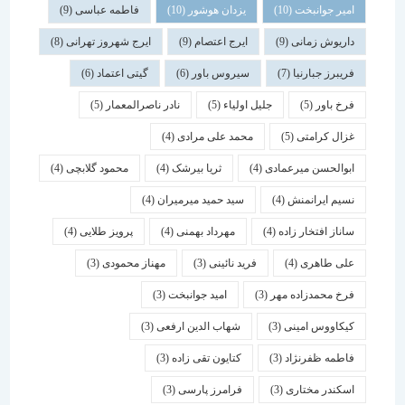
امیر جوانبخت
(10)
یزدان هوشور
(10)
فاطمه عباسی
(9)
داریوش زمانی
(9)
ایرج اعتصام
(9)
ایرج شهروز تهرانی
(8)
فریبرز جبارنیا
(7)
سیروس باور
(6)
گیتی اعتماد
(6)
فرخ باور
(5)
جلیل اولیاء
(5)
نادر ناصرالمعمار
(5)
غزال کرامتی
(5)
محمد علی مرادی
(4)
ابوالحسن میرعمادی
(4)
ثریا بیرشک
(4)
محمود گلابچی
(4)
نسیم ایرانمنش
(4)
سید حمید میرمیران
(4)
ساناز افتخار زاده
(4)
مهرداد بهمنی
(4)
پرویز طلایی
(4)
علی طاهری
(4)
فرید نائینی
(3)
مهناز محمودی
(3)
فرخ محمدزاده مهر
(3)
امید جوانبخت
(3)
کیکاووس امینی
(3)
شهاب الدین ارفعی
(3)
فاطمه ظفرنژاد
(3)
کتایون تقی زاده
(3)
اسكندر مختاری
(3)
فرامرز پارسی
(3)