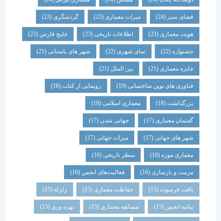
فضای سبز
(24)
میراث معماری
(23)
گردشگری
(23)
هویت معماری
(23)
اطلاعات تاریخی
(23)
خلیج فارس
(23)
جشنواره
(22)
نمای شهری
(22)
شهر های باستانی
(21)
جایزه معماری
(21)
بین الملل
(21)
فناوری های نوین ساختمانی
(19)
رونمایی از کتاب
(18)
بزرگداشت
(18)
معماری اسلامی
(18)
گفتمان معماری
(17)
جهانی شدن
(17)
شهر های جهانی
(17)
میراث جهانی
(17)
معماری موزه
(16)
منظر تاریخی
(16)
مرمت و بازسازی
(16)
فعالیت‌های انجمن
(16)
بافت فرسوده
(15)
حفاظت معماری
(15)
زلزله
(15)
بیانیه انجمن
(15)
مسابقه معماری
(15)
بهره وری
(15)