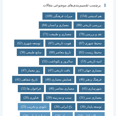
برچسب تقسیم‌بندی‌های موضوعی مقالات
هم اندیشی
(154)
میراث فرهنگی
(109)
بررسی تاریخی
(88)
معماری و انسان
(84)
نقد و بررسی
(79)
معماری و طبیعت
(71)
محیط شهری
(67)
هویت تاریخی
(67)
توسعه شهری
(62)
محیط زیست
(62)
تاریخ معاصر
(60)
منابع طبیعی
(58)
ابنیه تاریخی
(53)
سالروز و نکوداشت
(52)
معماری جهان
(47)
بافت تاریخی
(47)
روز معمار
(47)
فرهنگ و هنر
(46)
همایش معماری
(46)
تاریخ شفاهی
(41)
شهرسازی
(41)
معماری معاصر
(40)
فراخوان ها
(32)
معماری سبز
(31)
سنت و مدرنیته
(30)
فناوری
(26)
توسعه پایدار
(26)
باغ ایرانی
(26)
نابودی و تخریب
(25)
دوسالانه کتاب
(24)
مسکن
(24)
معماری ایرانی
(24)