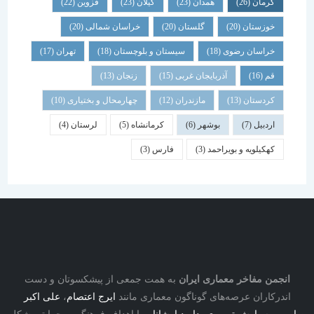
کرمان
(26)
همدان
(23)
گیلان
(23)
قزوین
(22)
خوزستان
(20)
گلستان
(20)
خراسان شمالی
(20)
خراسان رضوی
(18)
سیستان و بلوچستان
(18)
تهران
(17)
قم
(16)
آذربایجان غربی
(15)
زنجان
(13)
کردستان
(13)
مازندران
(12)
چهارمحال و بختیاری
(10)
اردبیل
(7)
بوشهر
(6)
کرمانشاه
(5)
لرستان
(4)
کهکیلویه و بویراحمد
(3)
فارس
(3)
نجمن مفاخر معماری ایران
به همت جمعی از پیشکسوتان و دست
درکاران عرصه‌های گوناگون معماری مانند
ایرج اعتصام
،
علی اکبر