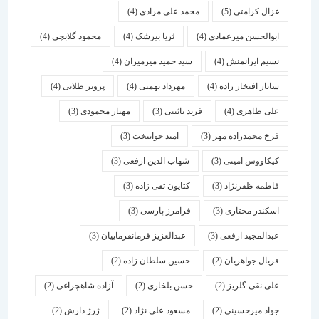
غزال کرامتی
(5)
محمد علی مرادی
(4)
ابوالحسن میرعمادی
(4)
ثریا بیرشک
(4)
محمود گلابچی
(4)
نسیم ایرانمنش
(4)
سید حمید میرمیران
(4)
ساناز افتخار زاده
(4)
مهرداد بهمنی
(4)
پرویز طلایی
(4)
علی طاهری
(4)
فرید نائینی
(3)
مهناز محمودی
(3)
فرخ محمدزاده مهر
(3)
امید جوانبخت
(3)
کیکاووس امینی
(3)
شهاب الدین ارفعی
(3)
فاطمه ظفرنژاد
(3)
کتایون تقی زاده
(3)
اسكندر مختاری
(3)
فرامرز پارسی
(3)
عبدالمجید ارفعی
(3)
عبدالعزیز فرمانفرماییان
(3)
فریال جواهریان
(2)
حسین سلطان زاده
(2)
علی نقی گلریز
(2)
حسن بلخاری
(2)
آزاده شاهچراغی
(2)
جواد میرحسینی
(2)
مسعود علی نژاد
(2)
ژرژ دارش
(2)