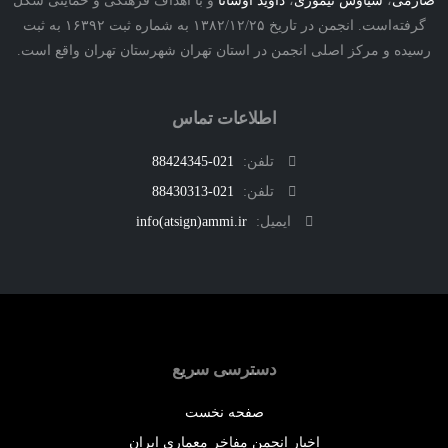
ی
،
سیاوش تیموری
،
داوید اوشانا
و با اهداف فرهنگی و حمایتی شکل
گرفته‌است. انجمن در تاریخ ۱۳۸۲/۱۲/۲۵ به شماره ثبت ۱۶۳۹۲ به ثبت
ه و مرکز اصلی انجمن در استان تهران شهرستان تهران واقع است.
اطلاعات تماس
تلفن:
021-88424345
تلفن:
021-88430313
ایمیل:
info(atsign)ammi.ir
دسترسی سریع
صفحه نخست
اخبار انجمن مفاخر معماری ایران