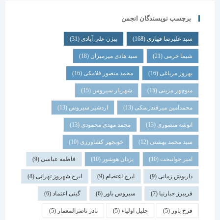
برچسب نویسندگان انجمن
سید علیرضا قهاری
(168)
بیژن علی آبادی
(31)
شیما خرمی
(21)
سید هادی میرمیران
(18)
بهروز مرباغی
(16)
محمد منصور فلامکی
(16)
منوچهر مزینی
(15)
شهریار سیروس
(15)
محمدامین میرفندرسکی
(13)
اردشیر سیروس
(13)
انوشه منصوری
(13)
محمد مهدی محمودی
(13)
سید محمد بهشتی
(12)
خوبچهر کشاورزی
(10)
امیر جوانبخت
(10)
یزدان هوشور
(10)
فاطمه عباسی
(9)
داریوش زمانی
(9)
ایرج اعتصام
(9)
ایرج شهروز تهرانی
(8)
فریبرز جبارنیا
(7)
سیروس باور
(6)
گیتی اعتماد
(6)
فرخ باور
(5)
جلیل اولیاء
(5)
نادر ناصرالمعمار
(5)