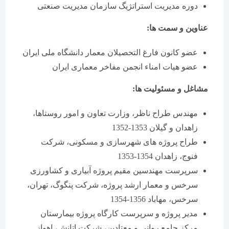
دوره مدیریت استراتژیگ سازمان مدیریت صنعتی
عناوین و سمت ها:
عضو كانون فارغ التحصیلان معمار دانشگاه ملی ایران
عضو هیات امناء انجمن مفاخر معماری ایران
مشاغل و مسئولیت ها:
مهندس طراح ناظر، وزارت تعاون و امور روستاها،
زاهدان و گیلان 1353-1352
طراح پروژه های شهرسازی و مسكونی، شركت
فنوج، زاهدان 1354-1353
سرپرست مهندسین مقیم پروژه آبیاری و كشاورزی
سرخس و معمار ارشد پروژه، شركت پنگوگ، تهران،
سرخس، مهاباد 1356-1354
مدیر پروژه و سرپرست كارگاه پروژه بیمارستان
مركز جامع روانی و معتادین، شركت اتانش، اهواز