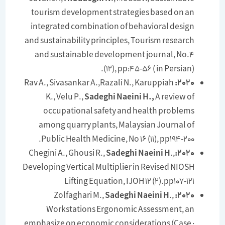
tourism development strategies based on an
integrated combination of behavioral design
and sustainability principles, Tourism research
and sustainable development journal, No.4
(12), pp:45-56 ( in Persian).
Rav A., Sivasankar A.,Razali N., Karuppiah
2020:
K., Velu P.,
Sadeghi Naeini H.,
A review of
occupational safety and health problems
among quarry plants, Malaysian Journal of
Public Health Medicine, No 16 (11), pp194-200.
Chegini A., Ghousi R.,
Sadeghi Naeini H
.,
2020:
Developing Vertical Multiplier in Revised NIOSH
Lifting Equation, IJOH 12 (2).pp107-121
Zolfaghari M.,
Sadeghi Naeini H
.,
2020:
Workstations Ergonomic Assessment, an
emphasize on economic considerations (Case :