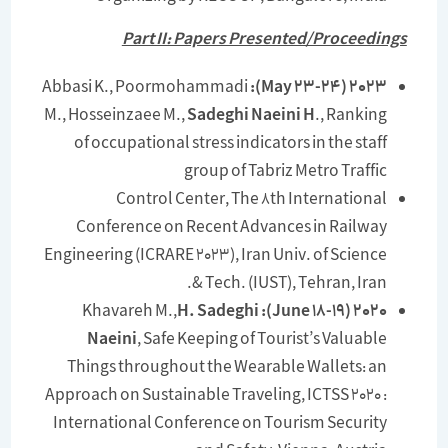
Part II: Papers Presented/Proceedings
Abbasi K., Poormohammadi
(23-24 May):
2023
M., Hosseinzaee M.,
Sadeghi Naeini H
., Ranking
of occupational stress indicators in the staff
group of Tabriz Metro Traffic
Control Center, The 8th International
Conference on Recent Advances in Railway
Engineering (ICRARE 2023), Iran Univ. of Science
& Tech. (IUST), Tehran, Iran.
H. Sadeghi
Khavareh M.,
2020 (18-19 June):
Naeini
, Safe Keeping of Tourist’s Valuable
Things throughout the Wearable Wallets: an
Approach on Sustainable Traveling, ICTSS 2020 :
International Conference on Tourism Security