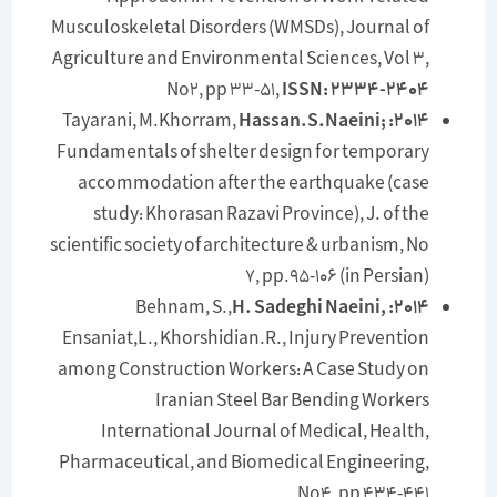
Musculoskeletal Disorders (WMSDs), Journal of
Agriculture and Environmental Sciences, Vol 3,
No2, pp 33-51,
ISSN
: 2334-2404
Tayarani, M.Khorram,
Hassan.S.Naeini;
2014:
Fundamentals of shelter design for temporary
accommodation after the earthquake (case
study: Khorasan Razavi Province), J. of the
scientific society of architecture & urbanism, No
7, pp.95-106 (in Persian)
H
. Sadeghi Naeini,
Behnam, S.,
2014:
Ensaniat,L., Khorshidian.R., Injury Prevention
among Construction Workers: A Case Study on
Iranian Steel Bar Bending Workers
International Journal of Medical, Health,
Pharmaceutical, and Biomedical Engineering,
No4, pp 434-441