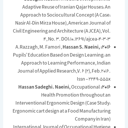
Adaptive Reuse of Iranian Qajar Houses: An
Approach to Sociocultural Concept (A Case:
Nasir Al-Din Mirza House), American Journal of
Civil Engineering and Architecture (AJCEA), Vol.
4, No. 3. DOI:10.12691/ajcea-4-3-3
A.Razzagh, M. Famori ,
Hassan
S. Naeini,
2016:
Pupils’ Education Based on Design Learning: an
Approach to Learning Performance, Indian
Journal of Applied Research,V. 6 (2), Feb.2016.
Issn – 2249-555x
Occupational
2016: Hassan Sadeghi. Naeini,
Health Promotion throughout an
Interventional Ergonomic Design (Case Study:
Ergonomic cart design at a Food Manufacturing
Company in Iran)
International Journal of Occupational Hygiene