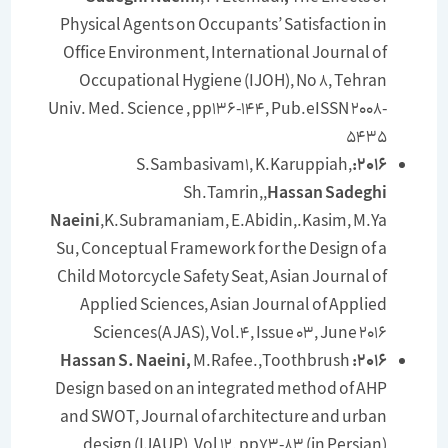
Physical Agents on Occupants’ Satisfaction in
Office Environment, International Journal of
Occupational Hygiene (IJOH), No 8, Tehran
Univ. Med. Science , pp136-144, Pub.eISSN 2008-
5435
S.Sambasivam1, K.Karuppiah,
2016:
Sh.Tamrin,,
Hassan Sadeghi
Naeini
,K.Subramaniam, E.Abidin,.Kasim, M.Ya
Su, Conceptual Framework for the Design of a
Child Motorcycle Safety Seat, Asian Journal of
Applied Sciences, Asian Journal of Applied
Sciences(AJAS), Vol.4, Issue 03, June 2016
M.Rafee.,Toothbrush
2016: Hassan S. Naeini,
Design based on an integrated method of AHP
and SWOT, Journal of architecture and urban
design (IJAUP), Vol 12. pp73-83 (in Persian)