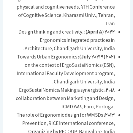
physical and cognitive needs, 9
TH
Conference
of Cognitive Science, Kharazmi Univ., Tehran,
Iran
Design thinking and creativity:
2022 (5 April):
Ergonomics integrated practices in
Architecture, Chandigarh University, India.
Towards Urban Ergonomics
2021 (9 July 2021):
on the context of ErgoSustaiNomics (ESN),
International Faculty Development program,
Chandigarh University, India.
ErgoSustaiNomics: Making a synergistic
2018:
collaboration between Marketing and Design,
ICMD 2018, Faro, Portugal
The role of Ergonomic design for WMSDs
2013:
Prevention, RICE international conference,
Organizing by RECOUP, Bangalore, India