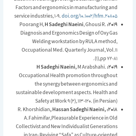
Factors and ergonomics in manufacturing and
service industries, 1-9.
doi.org/10.1002/hfm.20805
Poorang H,
H Sadeghi Naeini
, Ghousi R.
2019:
Diagnosis and Ergonomics Design of Oxy Gas
Welding workstation by RULA method,
Occupational Med. Quarterly Journal, Vol.11
(1),pp 72-81.
M Arabshahi.
2019: H Sadeghi Naeini,
Occupational Health promotion throughout
the synergy between ergonomics and
sustainable development aspects. Health and
Safety at Work 9 (2), 113-120. (in Persian)
R. Khorshidian
, Hassan Sadeghi Naeini,
2018:
A.Fahimifar,Pleasurable Experience in Old
Collectivist and New Individualist Generations
in Iran: Reviving “Safa” as Culture-oriented