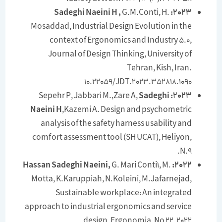
G.M.Conti, H.
2023: Sadeghi Naeini H ,
Mosaddad, Industrial Design Evolution in the
context of Ergonomics and Industry 5.0,
Journal of Design Thinking, University of
Tehran, Kish, Iran.
10.22059/JDT.2023.352818.1090
Sadeghi
Sepehr P, Jabbari M.,Zare A,
2023:
Naeini H
,Kazemi A. Design and psychometric
analysis of the safety harness usability and
comfort assessment tool (SH UCAT), Heliyon,
N.9.
G. Mari Conti1, M.
2022: Hassan Sadeghi Naeini,
Motta, K.Karuppiah, N.Koleini, M.Jafarnejad,
Sustainable workplace: An integrated
approach to industrial ergonomics and service
design, Ergonomia, No 22, 2022.