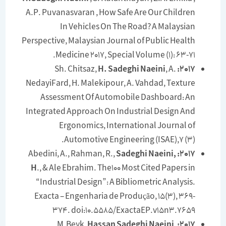
A.P. Puvanasvaran , How Safe Are Our Children
In Vehicles On The Road? A Malaysian
Perspective, Malaysian Journal of Public Health
Medicine 2017, Special Volume (1): 63-71.
H. Sadeghi Naeini
, A.
Sh. Chitsaz,
2017:
NedayiFard, H. Malekipour, A. Vahdad, Texture
Assessment Of Automobile Dashboard: An
Integrated Approach On Industrial Design And
Ergonomics, International Journal of
Automotive Engineering (ISAE),7 (3).
Sadeghi Naeini,
Abedini, A., Rahman, R.,
2017:
H
., & Ale Ebrahim. The100 Most Cited Papers in
“Industrial Design”: A Bibliometric Analysis.
Exacta – Engenharia de Produção, 15(3), 369-
374. doi:10.5585/ExactaEP.v15n3.7659
Hassan Sadeghi Naeini
,
M.Beyk,
2017: