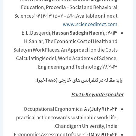
Education, Procedia – Social and Behavioral
Sciences 102 ( 2013 ) 587 – 590, Available online at
www.sciencedirect.com
E.L.Dastjerdi,
Hassan Sadeghi Naeini
,
2013:
H.Sanjar, The Economic Cost of Health and
Safety in WorkPlaces: An Approach on the Costs
CalculatingModel, World Academy of Science,
Engineering and Technology 78 2013
ارایه مقاله در کنفرانس های خارجی (دهه اخیر):
Part I: Keynote speaker
Occupational Ergonomics : A
2022 (9 July):
practical action towards sustainable work life,
Chandigarh University, India.
Ergonomics Assessment of Users’
2022 (19 May):