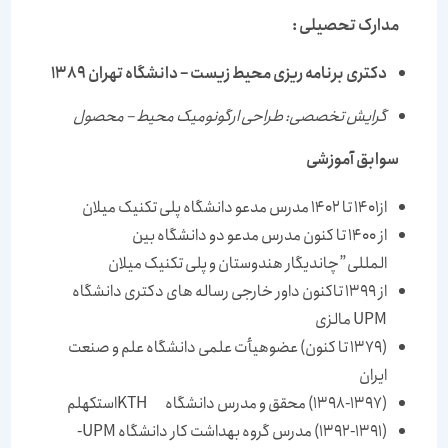
مدارک تحصيلى :
دکتری برنامه ریزی محیط زیست
–
دانشگاه تهران 1389
گرایش تخصصی: طراحی ارگونومیک محیط
–
محصول
سوابق آموزشی
از1401 تا 1402 مدرس مدعو دانشگاه پلی تکنیک میلان
از 1400 تا کنون مدرس مدعو دو دانشگاه بین
المللی”چاندیگار هندوستان و پلی تکنیک میلان
از 1399 تاکنون داور خارجی رساله های دکتری دانشگاه
UPM مالزی
(1379 تا کنون) عضوهیأت علمی دانشگاه علم و صنعت
ایران
(1398-1397) محقق و مدرس دانشگاه KTHاستکهلم
(1392-1391) مدرس گروه بهداشت کار دانشگاه UPM-