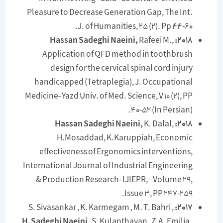
Pleasure to Decrease Generation Gap, The Int.
J. of Humanities, 25 (2). Pp 44-60.
Rafeei M.,
2018: Hassan Sadeghi Naeini,
Application of QFD method in toothbrush
design for the cervical spinal cord injury
handicapped (Tetraplegia), J. Occupational
Medicine- Yazd Univ. of Med. Science, V 10 (2), PP
40-52 (In Persian).
K. Dalal,
2018: Hassan Sadeghi Naeini,
H.Mosaddad, K.Karuppiah, Economic
effectiveness of Ergonomics interventions,
International Journal of Industrial Engineering
& Production Research- IJIEPR, Volume 29,
Issue 3, PP 247-259.
S. Sivasankar , K. Karmegam , M. T. Bahri ,
2017:
H.Sadeghi Naeini
, S. Kulanthayan , Z.A. Emilia ,