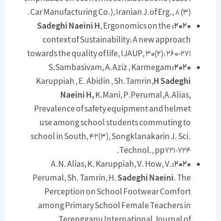
Car Manufacturing Co.), Iranian J.of Erg., 8 (3).
, Ergonomics on the
2020: Sadeghi Naeini H
context of Sustainability: A new approach
towards the quality of life, IJAUP, 30(2): 260-271
S.Sambasivam, A.Aziz , Karmegam
2020:
Karuppiah , E. Abidin , Sh.Tamrin,
H Sadeghi
Naeini H,
K.Mani, P.Perumal,A.Alias,
Prevalence of safety equipment and helmet
use among school students commuting to
school in South, 42(3), Songklanakarin J. Sci.
Technol., pp721-724.
A.N. Alias, K. Karuppiah, V. How, V.
2020:
Perumal, Sh. Tamrin, H.
Sadeghi Naeini
. The
Perception on School Footwear Comfort
among Primary School Female Teachers in
Terengganu
International Journal of