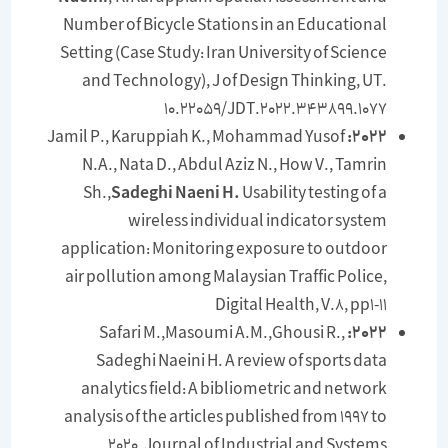
Number of Bicycle Stations in an Educational
Setting (Case Study: Iran University of Science
and Technology), J of Design Thinking, UT.
10.22059/JDT.2022.343899.1077
Jamil P., Karuppiah K., Mohammad Yusof
2022:
N.A., Nata D., Abdul Aziz N., How V., Tamrin
Sh.,
Sadeghi Naeni H.
Usability testing of a
wireless individual indicator system
application: Monitoring exposure to outdoor
air pollution among Malaysian Traffic Police,
Digital Health, V.8, pp1-11
Safari M.,Masoumi A.M.,Ghousi R.,
2022:
Sadeghi Naeini H. A review of sports data
analytics field: A bibliometric and network
analysis of the articles published from 1997 to
2020, Journal of Industrial and Systems