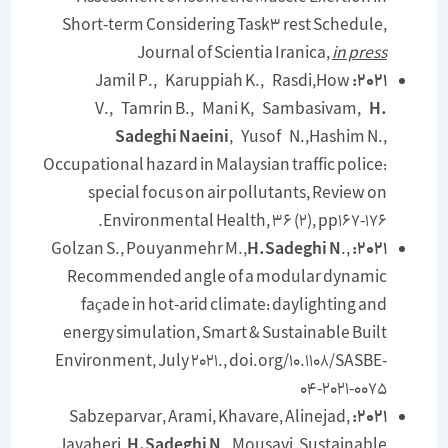
Short-term Considering Task3 rest Schedule,
Journal of Scientia Iranica,
in press
Jamil P., Karuppiah K., Rasdi,How
2021:
V., Tamrin B., Mani K, Sambasivam,
H.
Sadeghi Naeini
, Yusof N.,Hashim N.,
Occupational hazard in Malaysian traffic police:
special focus on air pollutants, Review on
Environmental Health, 36 (2), pp167-176.
H.Sadeghi N
.,
Golzan S., Pouyanmehr M.,
2021:
Recommended angle of a modular dynamic
façade in hot-arid climate: daylighting and
energy simulation, Smart & Sustainable Built
Environment, July 2021., doi.org/10.1108/SASBE-
04-2021-0075
Sabzeparvar, Arami, Khavare, Alinejad,
2021:
Javaheri,
H.Sadeghi N
., Mousavi, Sustainable