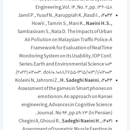
Engineering,Vol. 14, No. 2, pp. 136-158
Jamil P., Yusof N., Karuppiah K.,Rasdi I.,
2022:
HowV., Tamrin S., Mani K.,
Naeini H.S.,
Sambasivam S., Nata D. The Impacts of Urban
Air Pollution on Malaysian Traffic Police: A
Framework for Evaluation of RealTime
Monitoring System on Its Usability, IOP Conf.
Series: Earth and Environmental Science 1013
(2022) 012003. doi:10.1088/1755-1315/1013/1/012003.
H. Sadeghi Naeini
,
Koleini N, Jahromi Z.,
2022:
Assessment of the games in Smart phones on
emotionon: An approach on Kansei
engineering, Advances in Cognitive Science
Journal. No 94, pp 59-73 (In Persian).
Sadeghi Naeini H
.,
Chegini A, Ghousi R.,
2021:
Assessment of Isometric Muscle Exertion in