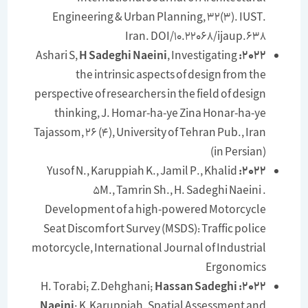
Engineering & Urban Planning, 32(3). IUST.
Iran. DOI/10.22068/ijaup.638
Ashari S,
H Sadeghi Naeini
, Investigating
2022:
the intrinsic aspects of design from the
perspective of researchers in the field of design
thinking, J. Homar-ha-ye Zina Honar-ha-ye
Tajassom, 26 (4), University of Tehran Pub., Iran
(in Persian)
Yusof N., Karuppiah K., Jamil P., Khalid
2022:
5M., Tamrin Sh., H. Sadeghi Naeini .
Development of a high-powered Motorcycle
Seat Discomfort Survey (MSDS): Traffic police
motorcycle, International Journal of Industrial
Ergonomics
Hassan Sadeghi
H. Torabi; Z.Dehghani;
2022:
Naeini
; K.Karuppiah. Spatial Assessment and