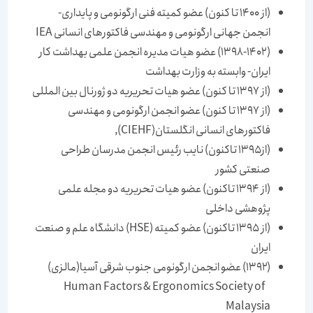
(از 1400 تا کنون) عضو کمیته فنی ارگونومی و پایداری-
انجمن جهانی ارگونومی و مهندسی فاکتورهای انسانی IEA
(1398-1402) عضو هیات مدیره انجمن علمی بهداشت کار
ایران- وابسته به وزارت بهداشت
(از 1397 تا کنون) عضو هیات تحریریه دو ژورنال بین المللی
(از 1397 تا کنون) عضو انجمن ارگونومی و مهندسی
فاکتورهای انسانی انگلستان(CIEHF),
(از1395 تاکنون) نایب رئیس انجمن مدرسان طراحی
صنعتی کشور
(از 1394 تاکنون) عضو هیات تحریریه دو مجله علمی
پژوهشی داخلی
(از 1395 تاکنون) عضو کمیته (HSE) دانشگاه علم و صنعت
ایران
(۱۳۹۲) عضو انجمن ارگونومی جنوب شرقی آسیا(مالزی)
Human Factors & Ergonomics Society of
Malaysia