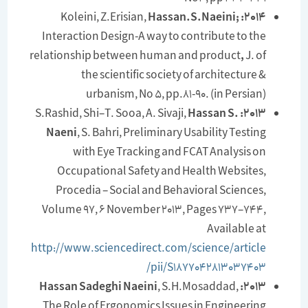
Koleini, Z.Erisian,
Hassan.S.Naeini;
2014:
Interaction Design-A way to contribute to the
relationship between human and product
,
J. of
the scientific society of architecture &
urbanism, No 5, pp.81-90. (in Persian)
Hassan S.
S.Rashid, Shi–T. Sooa, A. Sivaji,
2013:
Naeni
, S. Bahri, Preliminary Usability Testing
with Eye Tracking and FCAT Analysis on
Occupational Safety and Health Websites,
Procedia – Social and Behavioral Sciences,
Volume 97, 6 November 2013, Pages 737–744,
Available at
http://www.sciencedirect.com/science/article
/pii/S1877042813037403
Hassan Sadeghi Naeini
, S.H.Mosaddad,
2013:
The Role of Ergonomics Issues in Engineering