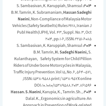
S. Sambasivan, K. Karuppiah, Shamsul
2014:
B.M.Tamrin, K. Subramaniam,
Hassan Sadeghi
Naeini
, Non-Compliance of Malaysia Motor
Vehicles (Safety Seatbelts) Rules 1978, Iranian J
Publ Health(IJPH), Vol. 43, Suppl. No.3, Oct
2014, pp: 1-6, ISSN: 2251-6085
S. Sambasivan, K. Karuppiah, Shamsul
2014:
B.M.Tamrin,
H. Sadeghi Naeini,
S.
Kulanthayan, Safety System for Child Pillion
Riders of Under bone Motorcycles in Malaysia,
Traffic Injury Prevention.Vol 15, No.6, 564–571,
ISSN: 1538-9588 print / 1538-957X online,
DOI: 10.1080/15389588.2013.861596
Hassan.S.Naeini
, Karupia, K., Tamrin.Sh.,
:
2014
Dalal.K., Ergonomics in agriculture: An
Approach in Prevention of Work-related