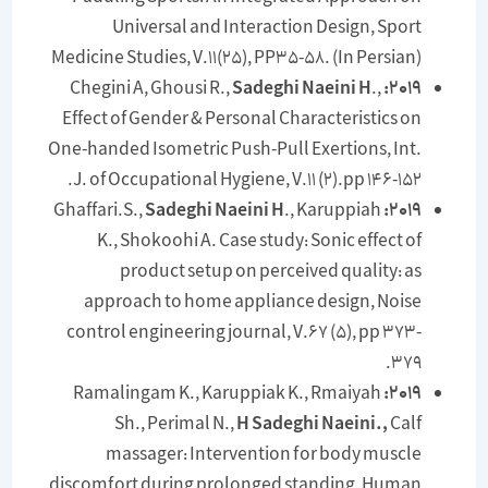
Universal and Interaction Design, Sport
Medicine Studies, V.11(25), PP35-58. (In Persian)
Sadeghi Naeini H
.,
Chegini A, Ghousi R.,
2019:
Effect of Gender & Personal Characteristics on
One-handed Isometric Push-Pull Exertions, Int.
J. of Occupational Hygiene, V.11 (2).pp 146-152.
Sadeghi Naeini H
., Karuppiah
Ghaffari.S.,
2019:
K., Shokoohi A. Case study: Sonic effect of
product setup on perceived quality: as
approach to home appliance design, Noise
control engineering journal, V.67 (5), pp 373-
379.
Ramalingam K., Karuppiak K., Rmaiyah
2019:
Sh., Perimal N.,
H Sadeghi Naeini.,
Calf
massager: Intervention for body muscle
discomfort during prolonged standing, Human