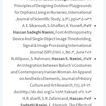
Principles of Designing Outdoor Playgrounds
for Orphans Living in Nurseries, International
Journal of Scientific Study, 5 (4), pp1035-1039.
A.E.Sikaroudi, S.Ghaffari, A.Yousefi,
2017:
Hassan Sadeghi Naeini,
Foot Anthropometry
Device And Single Object Image Thresholding,
Signal & Image Processing International
Journal (SIPIJ) Vol.8, No.3, June 2017
N.Allipoor, S. Rahmani,
Hassan S. Naeini,
2017:
An Integration between Baluch’s Costumes
and Contemporary Iranian Woman: An Apparel
on Aesthetics Elements, Journal of History
Culture and Art Research, 6(1), 59-72.
doi:http://dx.doi.org/10.7596/taksad.v6i1.703
H.R.sharifi, S.R.Zafarmand,
Hassan
2016:
Sadeghi Naeini
, F. Etemadi
,
The Effects of