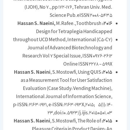
(IJOH), No 7., pp 172-176, Tehran Univ. Med.
Science Pub.eISSN 2008-5435
M.Rafee.,Toothbrush
2016: Hassan S. Naeini,
Design for Tetraplegia Handicapped
(C5-C7) throughout UCD Method, International
Journal of Advanced Biotechnology and
Research Vol 7 Special Issue, ISSN 0976-2612
Online ISSN 2278 – 599X
, S.Mostowfi, Using QUIS
2015: Hassan S. Naeini
as a Measurement Tool for User Satisfaction
Evaluation (Case Study: Vending Machine),
International Journal of Information Science,
p-ISSN: 2163-1921, e-ISSN: 2163-193X,2015; 5(1): 14-
23,doi:10.5923/j.ijis.20150501.03
, S.Mostowfi, The Role of
2015: Hassan S. Naeini
Pleasure Criteria in Product Design: An