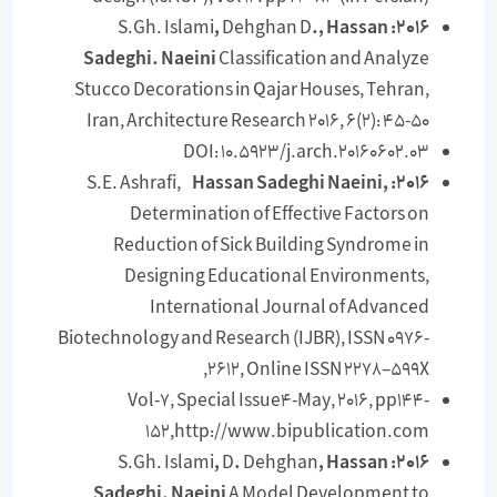
,
Dehghan D
., Hassan
S.Gh. Islami
2016:
Sadeghi.
Naeini
Classification and Analyze
Stucco Decorations in Qajar Houses, Tehran,
Iran, Architecture Research 2016, 6(2): 45-50
DOI: 10.5923/j.arch.20160602.03
Hassan Sadeghi Naeini,
S.E. Ashrafi,
2016:
Determination of Effective Factors on
Reduction of Sick Building Syndrome in
Designing Educational Environments,
International Journal of Advanced
Biotechnology and Research (IJBR), ISSN 0976-
2612, Online ISSN 2278–599X,
Vol-7, Special Issue4-May, 2016, pp144-
152,http://www.bipublication.com
,
D
.
Dehghan
, Hassan
S.Gh. Islami
2016:
Sadeghi.
Naeini
A Model Development to