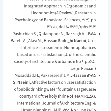
Integrated Approach in Ergonomics and
Hedonomics (A Review), Research in
Psychology and Behavioral Sciences, 3(3), pp
39-50, doi: 10.12691/rpbs-3-3
: Rashtchian S., Qolampoor A., Razzagh A.,
2015
Batebi A., Alavi M.,
Hassan Sadeghi Naeini
, User
Interface assessment in Home appliances
based on user satisfaction, J. of the scientific
society of architecture & urbanism No 9, pp65-
80 ( in Persian)
Mosaddad.H., Pakzeseresht.M.,
Hassan
2015:
S. Naeini,
Affective factors on user satisfaction
of public drinking water fountain usage(Case:
courtyard of the holy shrine of IMAM REZA),
International Journal of Architecture Eng. &
Urban planning IJAUP, V25, No 2., pp 61-65