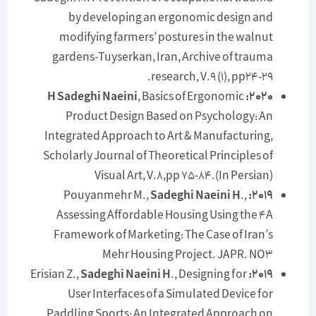
by developing an ergonomic design and
modifying farmers’ postures in the walnut
gardens-Tuyserkan, Iran, Archive of trauma
research, V.9 (1), pp24-29.
H Sadeghi Naeini
, Basics of Ergonomic
2020:
Product Design Based on Psychology: An
Integrated Approach to Art & Manufacturing,
Scholarly Journal of Theoretical Principles of
Visual Art, V.8,pp 75-84.(In Persian)
Pouyanmehr M.,
Sadeghi Naeini H
.,
2019:
Assessing Affordable Housing Using the 4A
Framework of Marketing: The Case of Iran’s
Mehr Housing Project. JAPR. NO3
Sadeghi Naeini H
., Designing for
Erisian Z.,
2019:
User Interfaces of a Simulated Device for
Paddling Sports: An Integrated Approach on