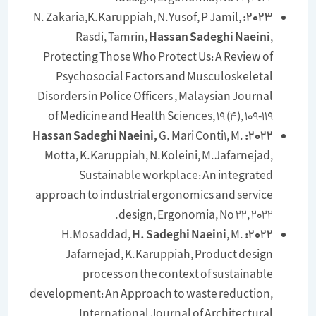
N. Zakaria,K.Karuppiah, N.Yusof, P Jamil,
2023:
Rasdi, Tamrin,
Hassan Sadeghi Naeini
,
Protecting Those Who Protect Us: A Review of
Psychosocial Factors and Musculoskeletal
Disorders in Police Officers , Malaysian Journal
of Medicine and Health Sciences, 19 (4), 109-119
G. Mari Conti1, M.
2022: Hassan Sadeghi Naeini,
Motta, K.Karuppiah, N.Koleini, M.Jafarnejad,
Sustainable workplace: An integrated
approach to industrial ergonomics and service
design, Ergonomia, No 22, 2022.
H. Sadeghi Naeini
, M.
H.Mosaddad,
2022:
Jafarnejad, K.Karuppiah, Product design
process on the context of sustainable
development: An Approach to waste reduction,
International Journal of Architectural