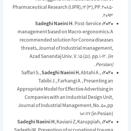
Pharmaceutical Research (IJPR), 12 (3), PP.2085-
2093.
Sadeghi Naeini H
. Post-Service
2020:
management based on Macro-ergonomics: A
recommended solution for Corona diseases
threats, Journal of Industrial management,
Azad Sanandaj Univ. V. 15 (51). pp.1-12
. (in
Persian).
Sadeghi Naeini H
, Abtahi A.,
Saffari S.,
2020:
Tabibi J., Farhangi A., Presenting an
Appropriate Model for Effective Advertising in
Companies with an Industrial Design Unit,
Journal of Industrial Management, No.50, pp
101-117 (in Pesian)
Sadeghi Naeini H
, Kaviani Z, Karuppiah,
2020:
Sadeghi M. Prevention of occupational trauma