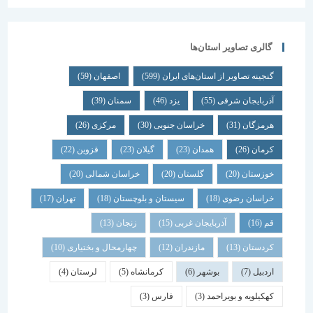
گالری تصاویر استان‌ها
گنجینه تصاویر از استان‌های ایران
(599)
اصفهان
(59)
آذربایجان شرقی
(55)
یزد
(46)
سمنان
(39)
هرمزگان
(31)
خراسان جنوبی
(30)
مرکزی
(26)
کرمان
(26)
همدان
(23)
گیلان
(23)
قزوین
(22)
خوزستان
(20)
گلستان
(20)
خراسان شمالی
(20)
خراسان رضوی
(18)
سیستان و بلوچستان
(18)
تهران
(17)
قم
(16)
آذربایجان غربی
(15)
زنجان
(13)
کردستان
(13)
مازندران
(12)
چهارمحال و بختیاری
(10)
اردبیل
(7)
بوشهر
(6)
کرمانشاه
(5)
لرستان
(4)
کهکیلویه و بویراحمد
(3)
فارس
(3)