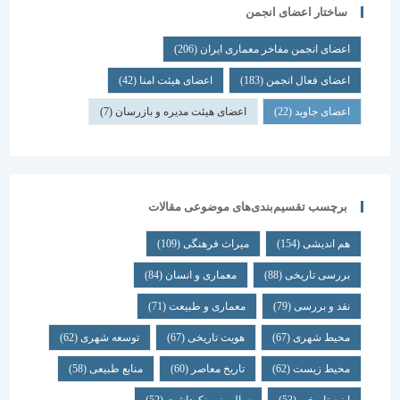
ساختار اعضای انجمن
اعضای انجمن مفاخر معماری ایران
(206)
اعضای فعال انجمن
(183)
اعضای هیئت امنا
(42)
اعضای جاوید
(22)
اعضای هیئت مدیره و بازرسان
(7)
برچسب تقسیم‌بندی‌های موضوعی مقالات
هم اندیشی
(154)
میراث فرهنگی
(109)
بررسی تاریخی
(88)
معماری و انسان
(84)
نقد و بررسی
(79)
معماری و طبیعت
(71)
محیط شهری
(67)
هویت تاریخی
(67)
توسعه شهری
(62)
محیط زیست
(62)
تاریخ معاصر
(60)
منابع طبیعی
(58)