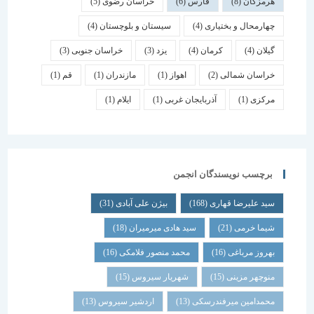
هرمزگان
(8)
فارس
(6)
خراسان رضوی
(5)
چهارمحال و بختیاری
(4)
سیستان و بلوچستان
(4)
گیلان
(4)
کرمان
(4)
یزد
(3)
خراسان جنوبی
(3)
خراسان شمالی
(2)
اهواز
(1)
مازندران
(1)
قم
(1)
مرکزی
(1)
آذربایجان غربی
(1)
ایلام
(1)
برچسب نویسندگان انجمن
سید علیرضا قهاری
(168)
بیژن علی آبادی
(31)
شیما خرمی
(21)
سید هادی میرمیران
(18)
بهروز مرباغی
(16)
محمد منصور فلامکی
(16)
منوچهر مزینی
(15)
شهریار سیروس
(15)
محمدامین میرفندرسکی
(13)
اردشیر سیروس
(13)