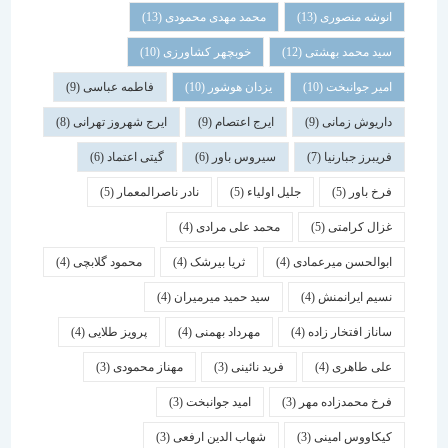
انوشه منصوری
(13)
محمد مهدی محمودی
(13)
سید محمد بهشتی
(12)
خوبچهر کشاورزی
(10)
امیر جوانبخت
(10)
یزدان هوشور
(10)
فاطمه عباسی
(9)
داریوش زمانی
(9)
ایرج اعتصام
(9)
ایرج شهروز تهرانی
(8)
فریبرز جبارنیا
(7)
سیروس باور
(6)
گیتی اعتماد
(6)
فرخ باور
(5)
جلیل اولیاء
(5)
نادر ناصرالمعمار
(5)
غزال کرامتی
(5)
محمد علی مرادی
(4)
ابوالحسن میرعمادی
(4)
ثریا بیرشک
(4)
محمود گلابچی
(4)
نسیم ایرانمنش
(4)
سید حمید میرمیران
(4)
ساناز افتخار زاده
(4)
مهرداد بهمنی
(4)
پرویز طلایی
(4)
علی طاهری
(4)
فرید نائینی
(3)
مهناز محمودی
(3)
فرخ محمدزاده مهر
(3)
امید جوانبخت
(3)
کیکاووس امینی
(3)
شهاب الدین ارفعی
(3)