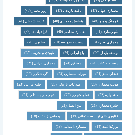
ابنیه تاریخی
(53)
سالروز و نکوداشت
(52)
معماری جهان
(47)
بافت تاریخی
(47)
روز معمار
(47)
فرهنگ و هنر
(46)
همایش معماری
(46)
تاریخ شفاهی
(41)
شهرسازی
(41)
معماری معاصر
(40)
فراخوان ها
(32)
معماری سبز
(31)
سنت و مدرنیته
(30)
فناوری
(26)
توسعه پایدار
(26)
باغ ایرانی
(26)
نابودی و تخریب
(25)
دوسالانه کتاب
(24)
مسکن
(24)
معماری ایرانی
(24)
فضای سبز
(24)
میراث معماری
(23)
گردشگری
(23)
هویت معماری
(23)
اطلاعات تاریخی
(23)
خلیج فارس
(23)
جشنواره
(22)
نمای شهری
(22)
شهر های باستانی
(21)
جایزه معماری
(21)
بین الملل
(21)
فناوری های نوین ساختمانی
(19)
رونمایی از کتاب
(18)
بزرگداشت
(18)
معماری اسلامی
(18)