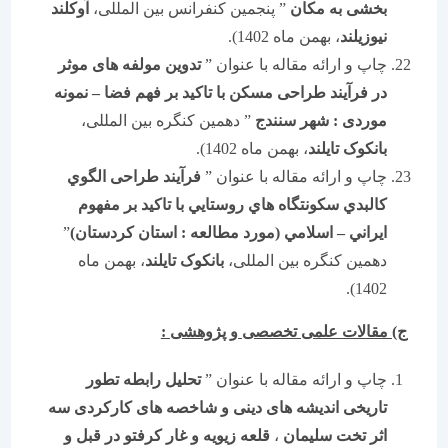
بخشی به مکان
” پنجمین کنفرانس بین المللی،
آوکلند
نیوزیلند
، بهمن ماه 1402).
چاپ و ارائه مقاله با عنوان ”
تدوین مولفه های موثر
در فرآیند طراحی مسکن با تاکید بر فهم فضا – نمونه
موردی : شهر سنندج
” دهمین کنگره بین المللی،
بانکوک تایلند
، بهمن ماه 1402).
چاپ و ارائه مقاله با عنوان ”
فرآیند طراحی الگوي
كالبدي سكونتگاه هاي روستايي با تاکید بر مفهوم
ايراني – اسلامي
(مورد مطالعه : استان كردستان)
”
دهمین کنگره بین المللی،
بانکوک تایلند
، بهمن ماه
1402).
ج) مقالات علمی تخصصی و پژوهشی :
چاپ و ارائه مقاله با عنوان ”
تحلیل رابطه تطور
تاریخی اندیشه های دینی و شاخصه های کارکردی سه
اثر تخت سلیمان
،
قلعه زیویه و غار کرفتو در قبل و