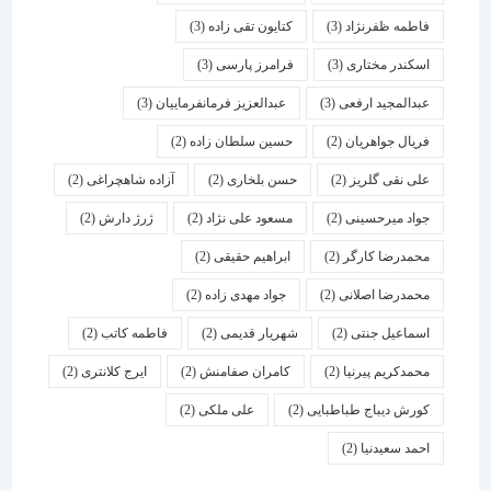
فاطمه ظفرنژاد
(3)
کتایون تقی زاده
(3)
اسكندر مختاری
(3)
فرامرز پارسی
(3)
عبدالمجید ارفعی
(3)
عبدالعزیز فرمانفرماییان
(3)
فریال جواهریان
(2)
حسین سلطان زاده
(2)
علی نقی گلریز
(2)
حسن بلخاری
(2)
آزاده شاهچراغی
(2)
جواد میرحسینی
(2)
مسعود علی نژاد
(2)
ژرژ دارش
(2)
محمدرضا کارگر
(2)
ابراهیم حقیقی
(2)
محمدرضا اصلانی
(2)
جواد مهدی زاده
(2)
اسماعیل جنتی
(2)
شهریار قدیمی
(2)
فاطمه کاتب
(2)
محمدکریم پیرنیا
(2)
کامران صفامنش
(2)
ایرج کلانتری
(2)
کورش دیباج طباطبایی
(2)
علی ملکی
(2)
احمد سعیدنیا
(2)