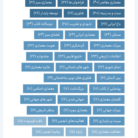
معماری معاصر
(40)
فراخوان ها
(32)
معماری سبز
(31)
سنت و مدرنیته
(30)
فناوری
(26)
توسعه پایدار
(26)
باغ ایرانی
(26)
نابودی و تخریب
(25)
دوسالانه کتاب
(24)
مسکن
(24)
معماری ایرانی
(24)
فضای سبز
(24)
میراث معماری
(23)
گردشگری
(23)
هویت معماری
(23)
اطلاعات تاریخی
(23)
خلیج فارس
(23)
جشنواره
(22)
نمای شهری
(22)
شهر های باستانی
(21)
جایزه معماری
(21)
بین الملل
(21)
فناوری های نوین ساختمانی
(19)
رونمایی از کتاب
(18)
بزرگداشت
(18)
معماری اسلامی
(18)
گفتمان معماری
(17)
جهانی شدن
(17)
شهر های جهانی
(17)
میراث جهانی
(17)
معماری موزه
(16)
منظر تاریخی
(16)
مرمت و بازسازی
(16)
فعالیت‌های انجمن
(16)
بافت فرسوده
(15)
حفاظت معماری
(15)
زلزله
(15)
بیانیه انجمن
(15)