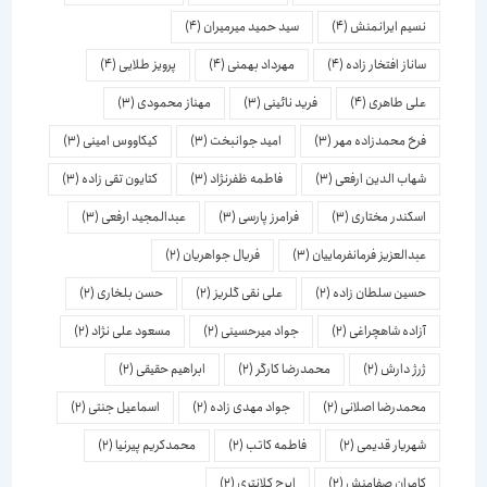
نسیم ایرانمنش
(4)
سید حمید میرمیران
(4)
ساناز افتخار زاده
(4)
مهرداد بهمنی
(4)
پرویز طلایی
(4)
علی طاهری
(4)
فرید نائینی
(3)
مهناز محمودی
(3)
فرخ محمدزاده مهر
(3)
امید جوانبخت
(3)
کیکاووس امینی
(3)
شهاب الدین ارفعی
(3)
فاطمه ظفرنژاد
(3)
کتایون تقی زاده
(3)
اسكندر مختاری
(3)
فرامرز پارسی
(3)
عبدالمجید ارفعی
(3)
عبدالعزیز فرمانفرماییان
(3)
فریال جواهریان
(2)
حسین سلطان زاده
(2)
علی نقی گلریز
(2)
حسن بلخاری
(2)
آزاده شاهچراغی
(2)
جواد میرحسینی
(2)
مسعود علی نژاد
(2)
ژرژ دارش
(2)
محمدرضا کارگر
(2)
ابراهیم حقیقی
(2)
محمدرضا اصلانی
(2)
جواد مهدی زاده
(2)
اسماعیل جنتی
(2)
شهریار قدیمی
(2)
فاطمه کاتب
(2)
محمدکریم پیرنیا
(2)
کامران صفامنش
(2)
ایرج کلانتری
(2)