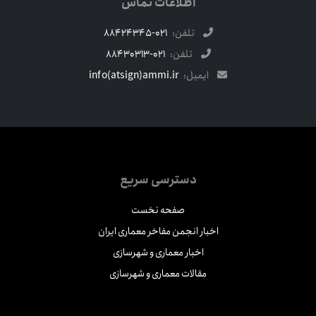
اطلاعات تماس
تلفن:
021-88424345
تلفن:
021-88430313
ایمیل:
info(atsign)ammi.ir
دسترسی سریع
صفحه نخست
اخبار انجمن مفاخر معماری ایران
اخبار معماری و شهرسازی
مقالات معماری و شهرسازی