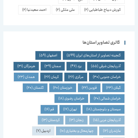
کورش دیباج طباطبایی
(2)
علی ملکی
(2)
احمد سعیدنیا
(2)
گالری تصاویر استان‌ها
گنجینه تصاویر از استان‌های ایران
(599)
اصفهان
(59)
آذربایجان شرقی
(55)
یزد
(46)
سمنان
(39)
هرمزگان
(31)
خراسان جنوبی
(30)
مرکزی
(26)
کرمان
(26)
همدان
(23)
گیلان
(23)
قزوین
(22)
خوزستان
(20)
گلستان
(20)
خراسان شمالی
(20)
خراسان رضوی
(18)
سیستان و بلوچستان
(18)
تهران
(17)
قم
(16)
آذربایجان غربی
(15)
زنجان
(13)
کردستان
(13)
مازندران
(12)
چهارمحال و بختیاری
(10)
اردبیل
(7)