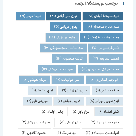
برچسب نویسندگان انجمن
سید علیرضا قهاری
(168)
بیژن علی آبادی
(31)
شیما خرمی
(21)
سید هادی میرمیران
(18)
بهروز مرباغی
(16)
محمد منصور فلامکی
(16)
منوچهر مزینی
(15)
شهریار سیروس
(15)
محمدامین میرفندرسکی
(13)
اردشیر سیروس
(13)
انوشه منصوری
(13)
محمد مهدی محمودی
(13)
سید محمد بهشتی
(12)
خوبچهر کشاورزی
(10)
امیر جوانبخت
(10)
یزدان هوشور
(10)
فاطمه عباسی
(9)
داریوش زمانی
(9)
ایرج اعتصام
(9)
ایرج شهروز تهرانی
(8)
فریبرز جبارنیا
(7)
سیروس باور
(6)
گیتی اعتماد
(6)
فرخ باور
(5)
جلیل اولیاء
(5)
نادر ناصرالمعمار
(5)
غزال کرامتی
(5)
محمد علی مرادی
(4)
ابوالحسن میرعمادی
(4)
ثریا بیرشک
(4)
محمود گلابچی
(4)