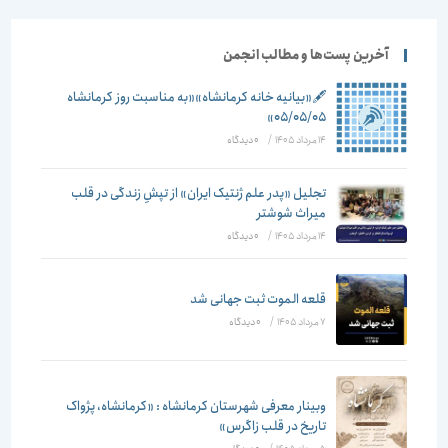
آخرین پست‌ها و مطالب انجمن
🖋️«بیانیه خانه کرمانشاه»«به مناسبت روز کرمانشاه
۰۵/۰۵/۰۵»
14 مرداد 1405
/
۰ دیدگاه
تجلیل «پدر علم ژنتیک ایران» از تپشِ زندگی در قلب
میراث شوشتر
14 مرداد 1405
/
۰ دیدگاه
قلعه الموت ثبت جهانی شد
7 مرداد 1405
/
۰ دیدگاه
وبینار معرفی شهرستان کرمانشاه : «کرمانشاه، پژواک
تاریخ در قلب زاگرس»