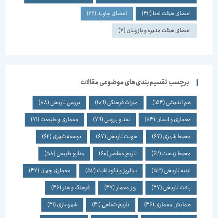
اعضای هیئت امنا
(42)
اعضای جاوید
(22)
اعضای هیئت مدیره و بازرسان
(7)
برچسب تقسیم‌بندی‌های موضوعی مقالات
هم اندیشی
(154)
میراث فرهنگی
(109)
بررسی تاریخی
(88)
معماری و انسان
(84)
نقد و بررسی
(79)
معماری و طبیعت
(71)
محیط شهری
(67)
هویت تاریخی
(67)
توسعه شهری
(62)
محیط زیست
(62)
تاریخ معاصر
(60)
منابع طبیعی
(58)
ابنیه تاریخی
(53)
سالروز و نکوداشت
(52)
معماری جهان
(47)
بافت تاریخی
(47)
روز معمار
(47)
فرهنگ و هنر
(46)
همایش معماری
(46)
تاریخ شفاهی
(41)
شهرسازی
(41)