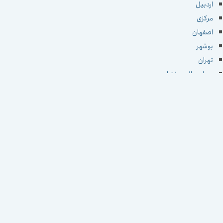
اردبیل
مرکزی
اصفهان
بوشهر
تهران
چهارمحال و بختیاری
خراسان جنوبی
خراسان رضوی
خراسان شمالی
خوزستان
زنجان
سمنان
سیستان و بلوچستان
فارس
قزوین
قم