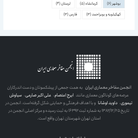
بوشهر
(6)
کرمانشاه
(5)
لرستان
(4)
کهکیلویه و بویراحمد
(3)
فارس
(3)
انجمن مفاخر معماری ایران
به همت جمعی از پیشکسوتان و دست اندرکاران
عرصه‌های گوناگون معماری مانند
ایرج اعتصام
،
علی اکبر صارمی
،
سیاوش
تیموری
،
داوید اوشانا
و با اهداف فرهنگی و حمایتی شکل گرفته‌است. انجمن در
تاریخ ۱۳۸۲/۱۲/۲۵ به شماره ثبت ۱۶۳۹۲ به ثبت رسیده و مرکز اصلی انجمن در
استان تهران شهرستان تهران واقع است.