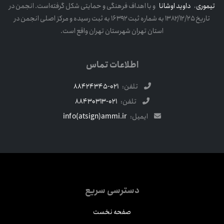
تیموری
،
داوید اوشانا
و با اهداف فرهنگی و حمایتی شکل گرفته‌است. انجمن در
تاریخ ۱۳۸۲/۱۲/۲۵ به شماره ثبت ۱۶۳۹۲ به ثبت رسیده و مرکز اصلی انجمن در
استان تهران شهرستان تهران واقع است.
اطلاعات تماس
تلفن:
021-88424345
تلفن:
021-88430313
ایمیل:
info(atsign)ammi.ir
دسترسی سریع
صفحه نخست