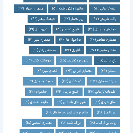
ابنیه تاریخی
(53)
سالروز و نکوداشت
(52)
معماری جهان
(47)
بافت تاریخی
(47)
روز معمار
(47)
فرهنگ و هنر
(46)
همایش معماری
(46)
تاریخ شفاهی
(41)
شهرسازی
(41)
معماری معاصر
(40)
فراخوان ها
(32)
معماری سبز
(31)
سنت و مدرنیته
(30)
فناوری
(26)
توسعه پایدار
(26)
باغ ایرانی
(26)
نابودی و تخریب
(25)
دوسالانه کتاب
(24)
مسکن
(24)
معماری ایرانی
(24)
فضای سبز
(24)
میراث معماری
(23)
گردشگری
(23)
هویت معماری
(23)
اطلاعات تاریخی
(23)
خلیج فارس
(23)
جشنواره
(22)
نمای شهری
(22)
شهر های باستانی
(21)
جایزه معماری
(21)
بین الملل
(21)
فناوری های نوین ساختمانی
(19)
رونمایی از کتاب
(18)
بزرگداشت
(18)
معماری اسلامی
(18)