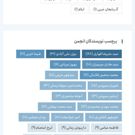
آذربایجان غربی
(1)
ایلام
(1)
برچسب نویسندگان انجمن
سید علیرضا قهاری
(168)
بیژن علی آبادی
(31)
شیما خرمی
(21)
سید هادی میرمیران
(18)
بهروز مرباغی
(16)
محمد منصور فلامکی
(16)
منوچهر مزینی
(15)
شهریار سیروس
(15)
محمدامین میرفندرسکی
(13)
اردشیر سیروس
(13)
انوشه منصوری
(13)
محمد مهدی محمودی
(13)
سید محمد بهشتی
(12)
خوبچهر کشاورزی
(10)
امیر جوانبخت
(10)
یزدان هوشور
(10)
فاطمه عباسی
(9)
داریوش زمانی
(9)
ایرج اعتصام
(9)