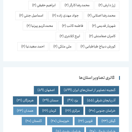
ژرژ دارش
(2)
محمدرضا کارگر
(2)
ابراهیم حقیقی
(2)
محمدرضا اصلانی
(2)
جواد مهدی زاده
(2)
اسماعیل جنتی
(2)
شهریار قدیمی
(2)
فاطمه کاتب
(2)
محمدکریم پیرنیا
(2)
کامران صفامنش
(2)
ایرج کلانتری
(2)
کورش دیباج طباطبایی
(2)
علی ملکی
(2)
احمد سعیدنیا
(2)
گالری تصاویر استان‌ها
گنجینه تصاویر از استان‌های ایران
(599)
اصفهان
(59)
آذربایجان شرقی
(55)
یزد
(46)
سمنان
(39)
هرمزگان
(31)
خراسان جنوبی
(30)
مرکزی
(26)
کرمان
(26)
همدان
(23)
گیلان
(23)
قزوین
(22)
خوزستان
(20)
گلستان
(20)
خراسان شمالی
(20)
خراسان رضوی
(18)