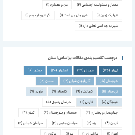
معمار و مسئولیت اجتماعی
(2)
من و معماری
(1)
تنها یک زمین
(1)
شهر مال من است
(1)
اگر شهردار بودم
(1)
شهر به چه کسی تعلق دارد
(1)
برچسب تقسیم‌بندی مقالات براساس استان
تهران
(146)
همدان
(27)
اصفهان
(20)
بوشهر
(16)
خوزستان
(15)
آذربایجان شرقی
(12)
سمنان
(12)
کردستان
(11)
کرمانشاه
(9)
گلستان
(9)
قزوین
(9)
هرمزگان
(8)
فارس
(6)
خراسان رضوی
(5)
چهارمحال و بختیاری
(4)
سیستان و بلوچستان
(4)
گیلان
(4)
کرمان
(4)
یزد
(3)
خراسان جنوبی
(3)
خراسان شمالی
(2)
اهواز
(1)
مازندران
(1)
قم
(1)
مرکزی
(1)