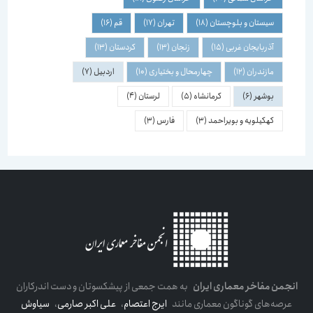
سیستان و بلوچستان
(18)
تهران
(17)
قم
(16)
آذربایجان غربی
(15)
زنجان
(13)
کردستان
(13)
مازندران
(12)
چهارمحال و بختیاری
(10)
اردبیل
(7)
بوشهر
(6)
کرمانشاه
(5)
لرستان
(4)
کهکیلویه و بویراحمد
(3)
فارس
(3)
انجمن مفاخر معماری ایران
به همت جمعی از پیشکسوتان و دست اندرکاران
عرصه‌های گوناگون معماری مانند
ایرج اعتصام
،
علی اکبر صارمی
،
سیاوش