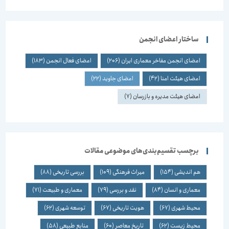
ساختار اعضای انجمن
اعضای انجمن مفاخر معماری ایران
(206)
اعضای فعال انجمن
(183)
اعضای هیئت امنا
(42)
اعضای جاوید
(22)
اعضای هیئت مدیره و بازرسان
(7)
برچسب تقسیم‌بندی‌های موضوعی مقالات
هم اندیشی
(154)
میراث فرهنگی
(109)
بررسی تاریخی
(88)
معماری و انسان
(84)
نقد و بررسی
(79)
معماری و طبیعت
(71)
محیط شهری
(67)
هویت تاریخی
(67)
توسعه شهری
(62)
محیط زیست
(62)
تاریخ معاصر
(60)
منابع طبیعی
(58)