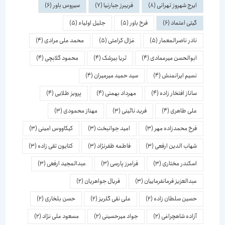
ایرج شهروز تهرانی
(8)
فریبرز جبارنیا
(7)
سیروس باور
(6)
گیتی اعتماد
(6)
فرخ باور
(5)
جلیل اولیاء
(5)
نادر ناصرالمعمار
(5)
غزال کرامتی
(5)
محمد علی مرادی
(4)
ابوالحسن میرعمادی
(4)
ثریا بیرشک
(4)
محمود گلابچی
(4)
نسیم ایرانمنش
(4)
سید حمید میرمیران
(4)
ساناز افتخار زاده
(4)
مهرداد بهمنی
(4)
پرویز طلایی
(4)
علی طاهری
(4)
فرید نائینی
(3)
مهناز محمودی
(3)
فرخ محمدزاده مهر
(3)
امید جوانبخت
(3)
کیکاووس امینی
(3)
شهاب الدین ارفعی
(3)
فاطمه ظفرنژاد
(3)
کتایون تقی زاده
(3)
اسكندر مختاری
(3)
فرامرز پارسی
(3)
عبدالمجید ارفعی
(3)
عبدالعزیز فرمانفرماییان
(3)
فریال جواهریان
(2)
حسین سلطان زاده
(2)
علی نقی گلریز
(2)
حسن بلخاری
(2)
آزاده شاهچراغی
(2)
جواد میرحسینی
(2)
مسعود علی نژاد
(2)