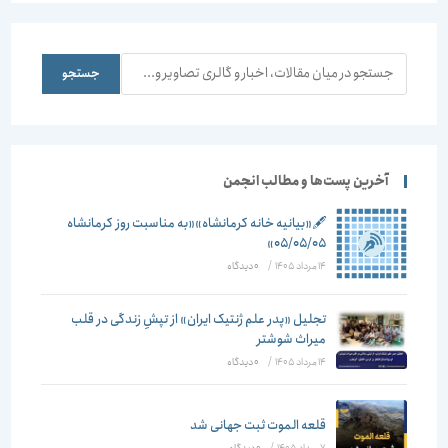
جستجو
جستجو
آخرین پست‌ها و مطالب انجمن
🖋️«بیانیه خانه کرمانشاه»«به مناسبت روز کرمانشاه
۰۵/۰۵/۰۵»
14 مرداد 1405
/
۰ دیدگاه
تجلیل «پدر علم ژنتیک ایران» از تپشِ زندگی در قلب
میراث شوشتر
14 مرداد 1405
/
۰ دیدگاه
قلعه الموت ثبت جهانی شد