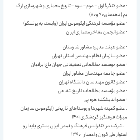
· عضو كنگرۀ اول – دوم – سوم – تاریخ معماری و شهرسازی ارگ
بم (دهه‌های ۷۰ و ۸۰)
· عضو مؤسسه فرهنگی ایكوموس ایران (وابسته به یونسكو)
· عضو انجمن مفاخر معماری ایران
· عضو هیئت مدیره مشاور شارستان
· عضو سازمان نظام مهندسی استان تهران
· عضو موسسه مطالعاتی تحقیقاتی جهان باغ ایرانیان
· عضو جامعه مهندسان مشاور ایران
· عضو كانون مهندسان دانشگاه تهران
· عضو مؤسسه مطالعات تاریخ شفاهی
· عضو اندیشكدة هرم پی
. عضو کمیته شهرها و روستاهای تاریخی (ایکوموس سازمان
میراث فرهنگیو گردشگری 1401
. شرکت در کنفرانس فرهنگ و تمدن ایران بستری پایدار و
استوار طی قرون و اعصار 1390