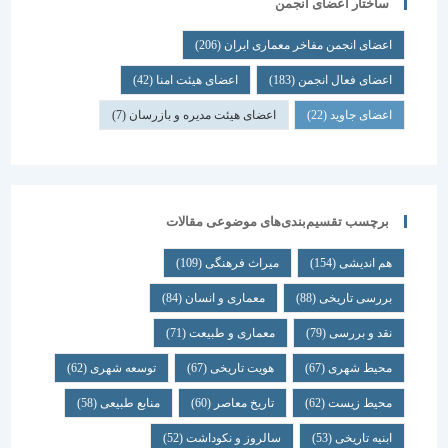
ساختار اعضای انجمن
اعضای انجمن مفاخر معماری ایران
(206)
اعضای فعال انجمن
(183)
اعضای هیئت امنا
(42)
اعضای جاوید
(22)
اعضای هیئت مدیره و بازرسان
(7)
برچسب تقسیم‌بندی‌های موضوعی مقالات
هم اندیشی
(154)
میراث فرهنگی
(109)
بررسی تاریخی
(88)
معماری و انسان
(84)
نقد و بررسی
(79)
معماری و طبیعت
(71)
محیط شهری
(67)
هویت تاریخی
(67)
توسعه شهری
(62)
محیط زیست
(62)
تاریخ معاصر
(60)
منابع طبیعی
(58)
ابنیه تاریخی
(53)
سالروز و نکوداشت
(52)