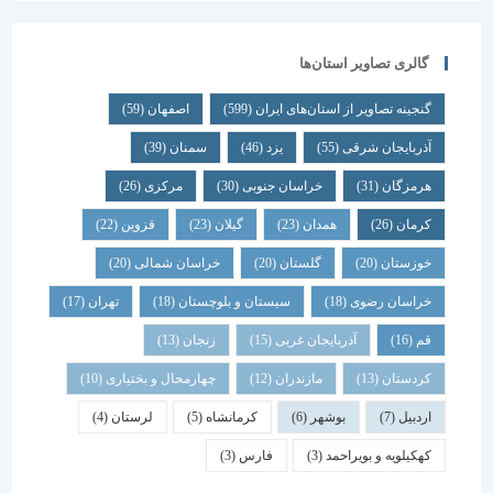
گالری تصاویر استان‌ها
گنجینه تصاویر از استان‌های ایران
(599)
اصفهان
(59)
آذربایجان شرقی
(55)
یزد
(46)
سمنان
(39)
هرمزگان
(31)
خراسان جنوبی
(30)
مرکزی
(26)
کرمان
(26)
همدان
(23)
گیلان
(23)
قزوین
(22)
خوزستان
(20)
گلستان
(20)
خراسان شمالی
(20)
خراسان رضوی
(18)
سیستان و بلوچستان
(18)
تهران
(17)
قم
(16)
آذربایجان غربی
(15)
زنجان
(13)
کردستان
(13)
مازندران
(12)
چهارمحال و بختیاری
(10)
اردبیل
(7)
بوشهر
(6)
کرمانشاه
(5)
لرستان
(4)
کهکیلویه و بویراحمد
(3)
فارس
(3)