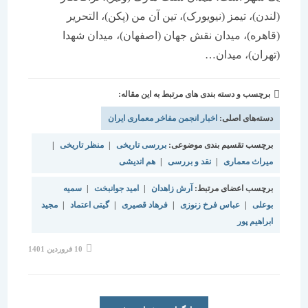
(لندن)، تیمز (نیویورک)، تین آن من (پکن)، التحریر
(قاهره)، میدان نقش جهان (اصفهان)، میدان شهدا
(تهران)، میدان…
برچسب و دسته بندی های مرتبط به این مقاله:
دسته‌های اصلی:
اخبار انجمن مفاخر معماری ایران
برچسب تقسیم بندی موضوعی:
بررسی تاریخی
|
منظر تاریخی
|
میراث معماری
|
نقد و بررسی
|
هم اندیشی
برچسب اعضای مرتبط:
آرش زاهدان
|
امید جوانبخت
|
سمیه
بوعلی
|
عباس فرخ زنوزی
|
فرهاد قصیری
|
گیتی اعتماد
|
مجید
ابراهیم پور
نوشته
10 فروردین 1401
منتشر
شده
است: