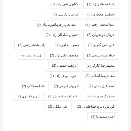
فاطمه ظفرنژاد
(3)
کتایون تقی زاده
(3)
اسكندر مختاری
(3)
فرامرز پارسی
(3)
عبدالمجید ارفعی
(3)
عبدالعزیز فرمانفرماییان
(3)
فریال جواهریان
(2)
حسین سلطان زاده
(2)
علی نقی گلریز
(2)
حسن بلخاری
(2)
آزاده شاهچراغی
(2)
جواد میرحسینی
(2)
مسعود علی نژاد
(2)
ژرژ دارش
(2)
محمدرضا کارگر
(2)
ابراهیم حقیقی
(2)
محمدرضا اصلانی
(2)
جواد مهدی زاده
(2)
اسماعیل جنتی
(2)
شهریار قدیمی
(2)
فاطمه کاتب
(2)
محمدکریم پیرنیا
(2)
کامران صفامنش
(2)
ایرج کلانتری
(2)
کورش دیباج طباطبایی
(2)
علی ملکی
(2)
احمد سعیدنیا
(2)