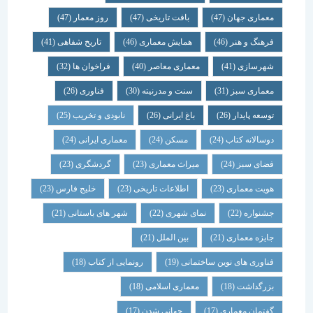
معماری جهان
(47)
بافت تاریخی
(47)
روز معمار
(47)
فرهنگ و هنر
(46)
همایش معماری
(46)
تاریخ شفاهی
(41)
شهرسازی
(41)
معماری معاصر
(40)
فراخوان ها
(32)
معماری سبز
(31)
سنت و مدرنیته
(30)
فناوری
(26)
توسعه پایدار
(26)
باغ ایرانی
(26)
نابودی و تخریب
(25)
دوسالانه کتاب
(24)
مسکن
(24)
معماری ایرانی
(24)
فضای سبز
(24)
میراث معماری
(23)
گردشگری
(23)
هویت معماری
(23)
اطلاعات تاریخی
(23)
خلیج فارس
(23)
جشنواره
(22)
نمای شهری
(22)
شهر های باستانی
(21)
جایزه معماری
(21)
بین الملل
(21)
فناوری های نوین ساختمانی
(19)
رونمایی از کتاب
(18)
بزرگداشت
(18)
معماری اسلامی
(18)
گفتمان معماری
(17)
جهانی شدن
(17)