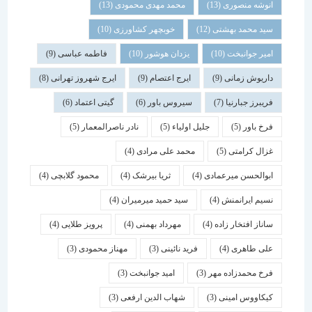
انوشه منصوری
(13)
محمد مهدی محمودی
(13)
سید محمد بهشتی
(12)
خوبچهر کشاورزی
(10)
امیر جوانبخت
(10)
یزدان هوشور
(10)
فاطمه عباسی
(9)
داریوش زمانی
(9)
ایرج اعتصام
(9)
ایرج شهروز تهرانی
(8)
فریبرز جبارنیا
(7)
سیروس باور
(6)
گیتی اعتماد
(6)
فرخ باور
(5)
جلیل اولیاء
(5)
نادر ناصرالمعمار
(5)
غزال کرامتی
(5)
محمد علی مرادی
(4)
ابوالحسن میرعمادی
(4)
ثریا بیرشک
(4)
محمود گلابچی
(4)
نسیم ایرانمنش
(4)
سید حمید میرمیران
(4)
ساناز افتخار زاده
(4)
مهرداد بهمنی
(4)
پرویز طلایی
(4)
علی طاهری
(4)
فرید نائینی
(3)
مهناز محمودی
(3)
فرخ محمدزاده مهر
(3)
امید جوانبخت
(3)
کیکاووس امینی
(3)
شهاب الدین ارفعی
(3)