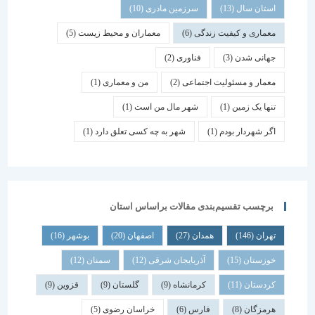
استان سال
(13)
سرزمین مادری
(10)
معماری و کیفیت زندگی
(6)
معماران و محیط زیست
(5)
جهانی شدن
(3)
فناوری
(2)
معمار و مسئولیت اجتماعی
(2)
من و معماری
(1)
تنها یک زمین
(1)
شهر مال من است
(1)
اگر شهردار بودم
(1)
شهر به چه کسی تعلق دارد
(1)
برچسب تقسیم‌بندی مقالات براساس استان
تهران
(146)
همدان
(27)
اصفهان
(20)
بوشهر
(16)
خوزستان
(15)
آذربایجان شرقی
(12)
سمنان
(12)
کردستان
(11)
کرمانشاه
(9)
گلستان
(9)
قزوین
(9)
هرمزگان
(8)
فارس
(6)
خراسان رضوی
(5)